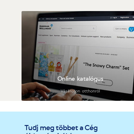
Online katalógus
Vásároljon otthonról
Tudj meg többet a Cég