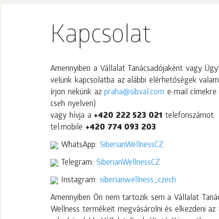
Kapcsolat
Amennyiben a Vállalat Tanácsadójaként vagy Ügyfe
velünk kapcsolatba az alábbi elérhetőségek valam
írjon nekünk az
praha@sibval.com
e-mail címekre 
cseh nyelven)
vagy hívja a
+420 222 523 021
telefonszámot
tel.mobile
+420 774 093 203
WhatsApp:
SiberianWellnessCZ
Telegram:
SiberianWellnessCZ
Instagram:
siberianwellness_czech
Amennyiben Ön nem tartozik sem a Vállalat Tanác
Wellness termékeit megvásárolni és elkezdeni az 