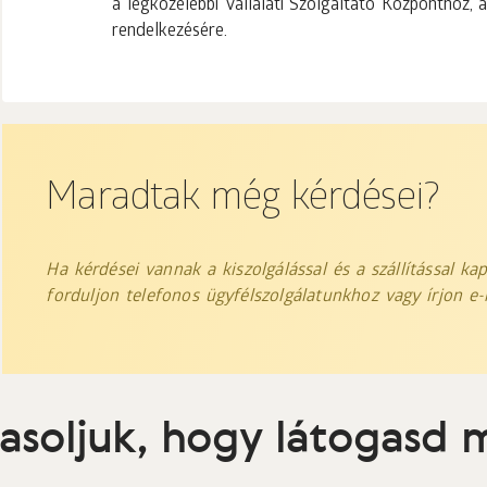
a legközelebbi Vállalati Szolgáltató Központhoz,
rendelkezésére.
Maradtak még kérdései?
Ha kérdései vannak a kiszolgálással és a szállítással ka
forduljon telefonos ügyfélszolgálatunkhoz vagy írjon e-
asoljuk, hogy látogasd