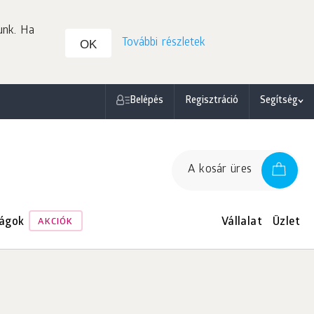
unk. Ha
További részletek
OK
Belépés
Regisztráció
Segítség
A kosár üres
ágok
Vállalat
Üzlet
AKCIÓK