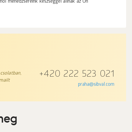
 ahol menedzsereink készséggel állnak az Ön
+420 222 523 021
pcsolatban,
mailt
praha@sibval.com
 meg