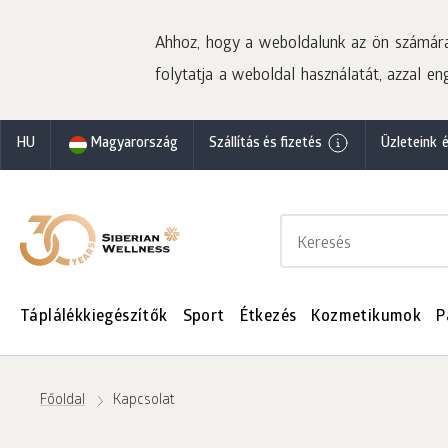
Ahhoz, hogy a weboldalunk az ön számára 
folytatja a weboldal használatát, azzal eng
HU
Magyarország
Szállítás és fizetés
Üzleteink 
Táplálékkiegészítők
Sport
Étkezés
Kozmetikumok
P
Főoldal
Kapcsolat