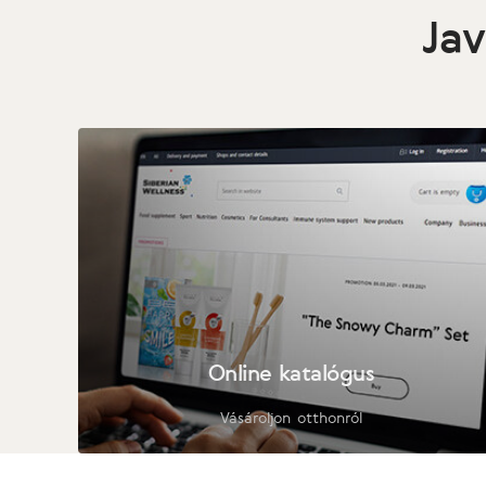
Jav
Online katalógus
Vásároljon otthonról