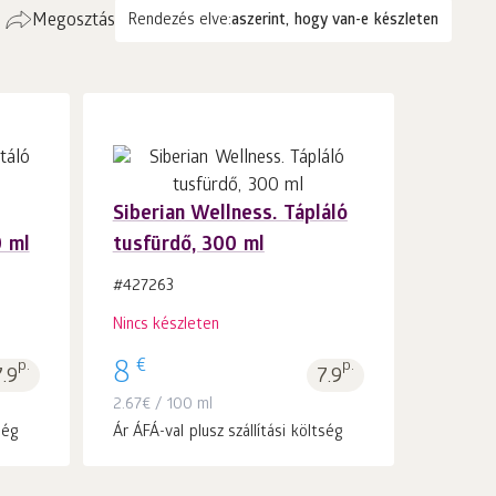
Megosztás
Rendezés elve:
aszerint, hogy van-e készleten
Siberian Wellness. Tápláló
0 ml
tusfürdő, 300 ml
#427263
Nincs készleten
€
p.
8
p.
7.9
7.9
2.67
€
/ 100 ml
ség
Ár ÁFÁ-val plusz szállítási költség