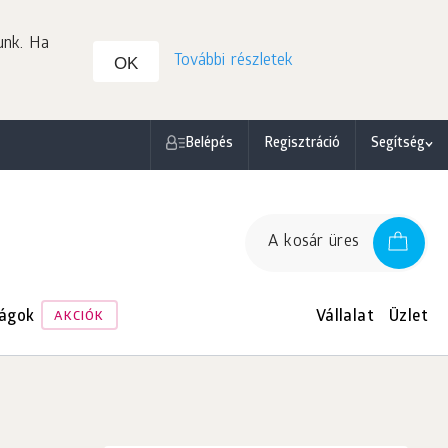
unk. Ha
További részletek
OK
Belépés
Regisztráció
Segítség
A kosár üres
ágok
Vállalat
Üzlet
AKCIÓK