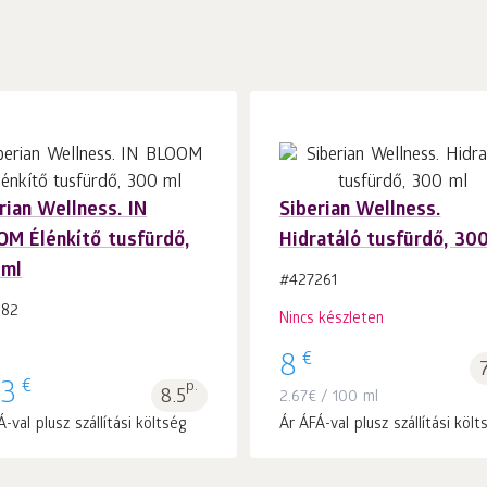
rian Wellness. IN
Siberian Wellness.
M Élénkítő tusfürdő,
Hidratáló tusfürdő, 30
Kosárba 1
db.
 ml
#427261
982
Nincs készleten
€
8
€
53
p.
8.5
2.67
€
/ 100 ml
-val plusz szállítási költség
Ár ÁFÁ-val plusz szállítási költ