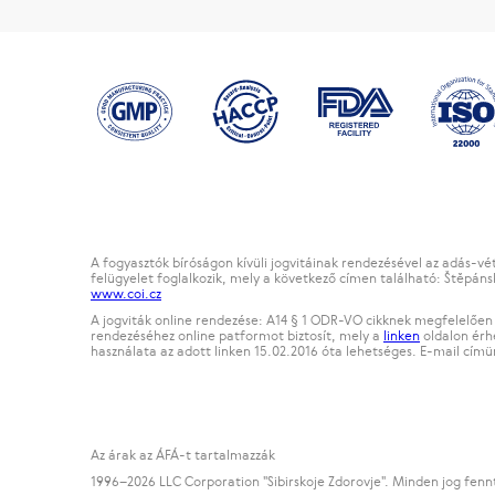
A fogyasztók bíróságon kívüli jogvitáinak rendezésével az adás-vé
felügyelet foglalkozik, mely a következő címen található: Štěpáns
www.coi.cz
A jogviták online rendezése: A14 § 1 ODR-VO cikknek megfelelően 
rendezéséhez online patformot biztosít, mely a
linken
oldalon érhe
használata az adott linken 15.02.2016 óta lehetséges. E-mail cím
Az árak az ÁFÁ-t tartalmazzák
1996
–2026 LLC Corporation "Sibirskoje Zdorovje". Minden jog fenn