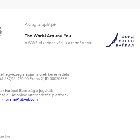
A Cég projektjei:
The World Around You
A WWF-el közösen védjük a természetet
teli egyezség alapján a cseh kereskedelmi
ká 567/15, 120 00 Praha 2, ID 00020869,
az Európai Bizottság a jogviták
tő el. Az online vitarendezési platform
ünk:
praha@sibval.com
tartva.