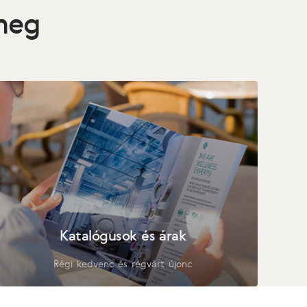
 meg
Katalógusok és árak
Régi kedvenc és régvárt újonc