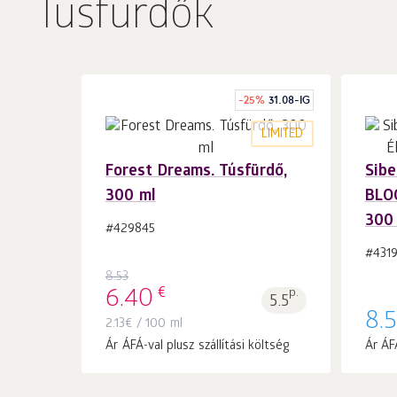
Tusfürdők
-
25
%
31.08-IG
LIMITED
Forest Dreams. Túsfürdő,
Sibe
300 ml
BLOO
Kosárba 1
db.
300
#429845
#431
8.53
€
6.40
p.
5.5
8.
2.13
€
/ 100 ml
Ár ÁFÁ-val plusz szállítási költség
Ár ÁFÁ