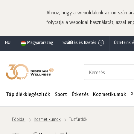
Ahhoz, hogy a weboldalunk az ön számára 
folytatja a weboldal használatát, azzal eng
HU
Magyarország
Szállítás és fizetés
Üzleteink 
Táplálékkiegészítők
Sport
Étkezés
Kozmetikumok
P
Főoldal
Kozmetikumok
Tusfürdők