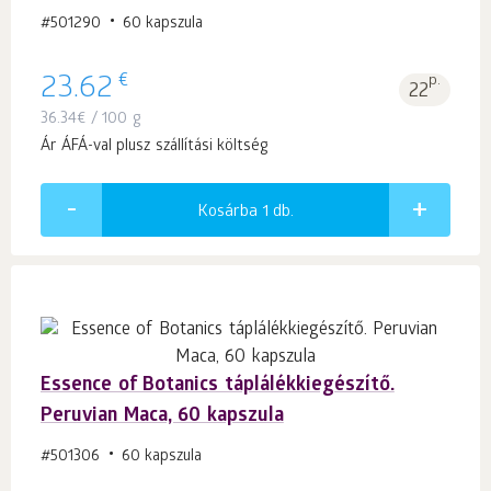
#501290
60 kapszula
€
23.62
p.
22
36.34
€
/ 100 g
Ár ÁFÁ-val plusz szállítási költség
Kosárba 1
db.
Essence of Botanics táplálékkiegészítő.
Peruvian Maca, 60 kapszula
#501306
60 kapszula