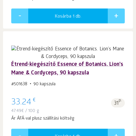
Kosárba 1
db.
Étrend-kiegészítő Essence of Botanics. Lion’s
Mane & Сordyceps, 90 kapszula
#501638
90 kapszula
€
33.24
p.
31
47.49
€
/ 100 g
Ár ÁFÁ-val plusz szállítási költség