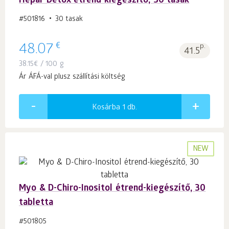
Hepar Detox étrend-kiegészítő, 30 tasak
#501816
30 tasak
€
48.07
p.
41.5
38.15
€
/ 100 g
Ár ÁFÁ-val plusz szállítási költség
Kosárba 1
db.
NEW
Myo & D-Chiro-Inositol étrend-kiegészítő, 30
tabletta
#501805