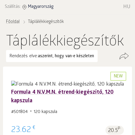
HU
Szállítás:
Magyarország
Főoldal
Táplálékkiegészítők
Táplálékkiegészítők
Rendezés elve:
aszerint, hogy van-e készleten
NEW
Formula 4 N.V.M.N. étrend-kiegészítő, 120
kapszula
#501804
120 kapszula
€
23.62
p.
20.5