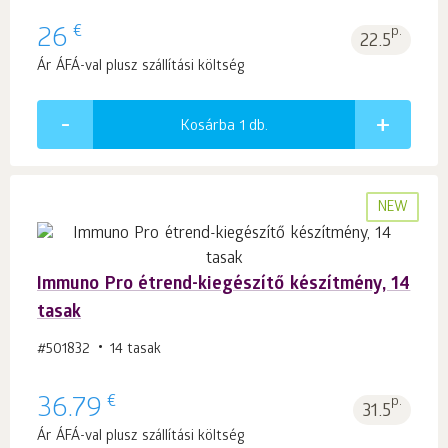
€
26
p.
22.5
Ár ÁFÁ-val plusz szállítási költség
Kosárba 1
db.
NEW
Immuno Pro étrend-kiegészítő készítmény, 14
tasak
#501832
14 tasak
€
36.79
p.
31.5
Ár ÁFÁ-val plusz szállítási költség