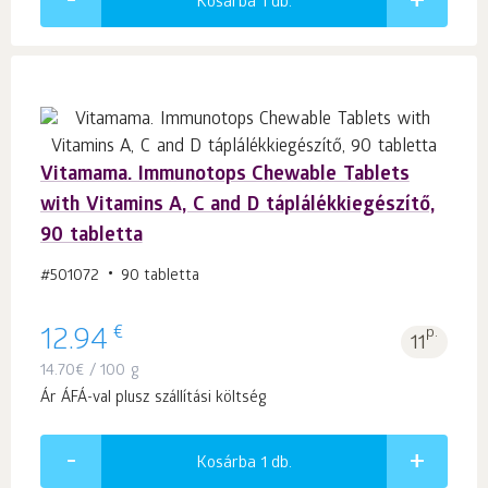
Kosárba 1
db.
Vitamama. Immunotops Chewable Tablets
with Vitamins A, C and D táplálékkiegészítő,
90 tabletta
#501072
90 tabletta
€
12.94
p.
11
14.70
€
/ 100 g
Ár ÁFÁ-val plusz szállítási költség
Kosárba 1
db.