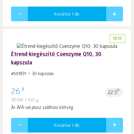
Kosárba 1
db.
NEW
Étrend-kiegészítő Coenzyme Q10, 30
kapszula
#501831
30 kapszula
€
26
p.
22.5
78.79
€
/ 100 g
Ár ÁFÁ-val plusz szállítási költség
Kosárba 1
db.