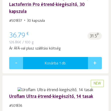
Lactoferrin Pro étrend-kiegészítő, 30
kapszula
#501837
30 kapszula
€
36.79
p.
31.5
126.86
€
/ 100 g
Ár ÁFÁ-val plusz szállítási költség
Kosárba 1
db.
NEW
Uroflam Ultra étrend-kiegészítő, 14 tasak
#501836