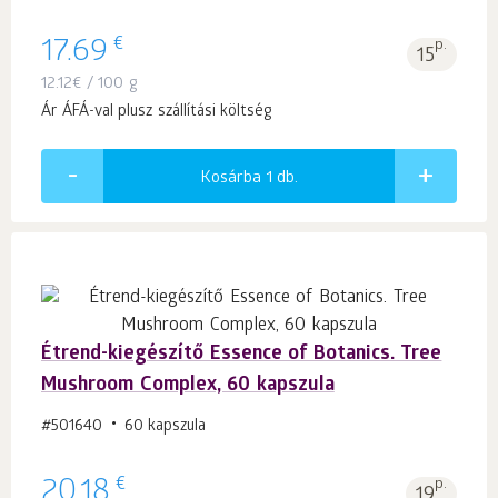
€
17.69
p.
15
12.12
€
/ 100 g
Ár ÁFÁ-val plusz szállítási költség
Kosárba 1
db.
Étrend-kiegészítő Essence of Botanics. Tree
Mushroom Complex, 60 kapszula
#501640
60 kapszula
€
20.18
p.
19