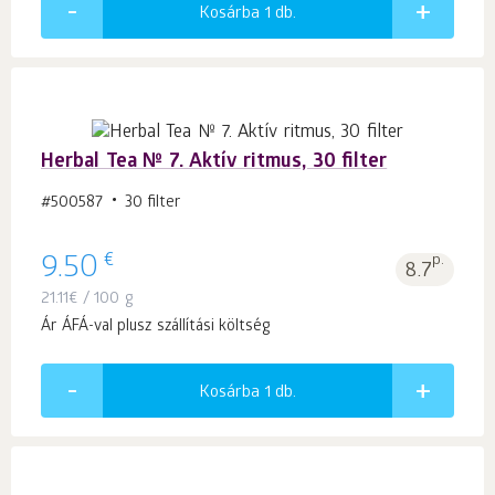
Kosárba 1
db.
Herbal Tea № 7. Aktív ritmus, 30 filter
#500587
30 filter
€
9.50
p.
8.7
21.11
€
/ 100 g
Ár ÁFÁ-val plusz szállítási költség
Kosárba 1
db.