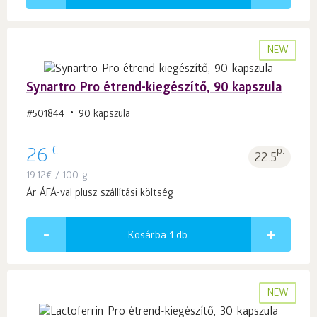
NEW
Synartro Pro étrend-kiegészítő, 90 kapszula
#501844
90 kapszula
€
26
p.
22.5
19.12
€
/ 100 g
Ár ÁFÁ-val plusz szállítási költség
Kosárba 1
db.
NEW