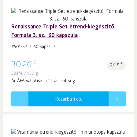
Renaissance Triple Set étrend-kiegészítő.
Formula 3. sz., 60 kapszula
#501352
60 kapszula
€
30.26
p.
26.5
52.17
€
/ 100 g
Ár ÁFÁ-val plusz szállítási költség
Kosárba 1
db.