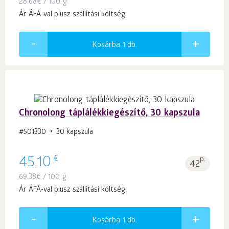
28.68
€
/ 100 g
Ár ÁFÁ-val plusz szállítási költség
Kosárba 1
db.
Chronolong táplálékkiegészítő, 30 kapszula
#501330
30 kapszula
€
45.10
p.
42
69.38
€
/ 100 g
Ár ÁFÁ-val plusz szállítási költség
Kosárba 1
db.