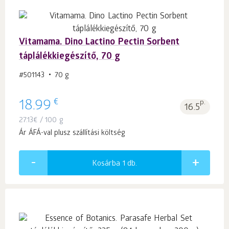
Vitamama. Dino Lactino Pectin Sorbent
táplálékkiegészítő, 70 g
#501143
70 g
€
18.99
p.
16.5
27.13
€
/ 100 g
Ár ÁFÁ-val plusz szállítási költség
Kosárba 1
db.