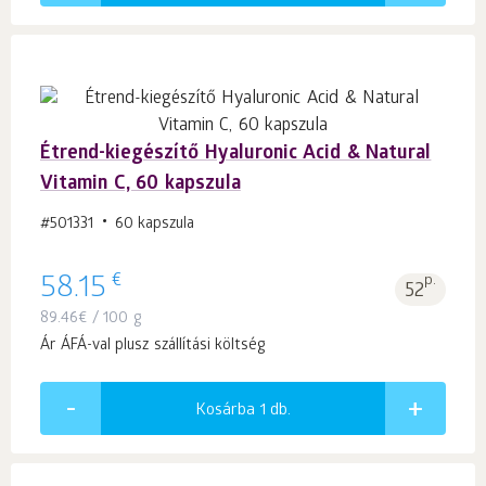
Étrend-kiegészítő Hyaluronic Acid & Natural
Vitamin C, 60 kapszula
#501331
60 kapszula
€
58.15
p.
52
89.46
€
/ 100 g
Ár ÁFÁ-val plusz szállítási költség
Kosárba 1
db.