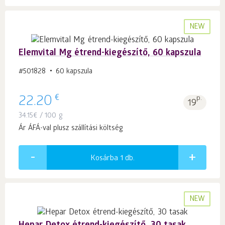
NEW
Elemvital Mg étrend-kiegészítő, 60 kapszula
#501828
60 kapszula
€
22.20
p.
19
34.15
€
/ 100 g
Ár ÁFÁ-val plusz szállítási költség
Kosárba 1
db.
NEW