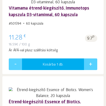
Vitamama étrend-kiegészítő. Immunotops
kapszula D3-vitaminnal, 60 kapszula
#501394
60 kapszula
€
11.28
p.
9.7
16.59
€
/ 100 g
Ár ÁFÁ-val plusz szállítási költség
Kosárba 1
db.
Étrend-kiegészítő Essence of Biotics.