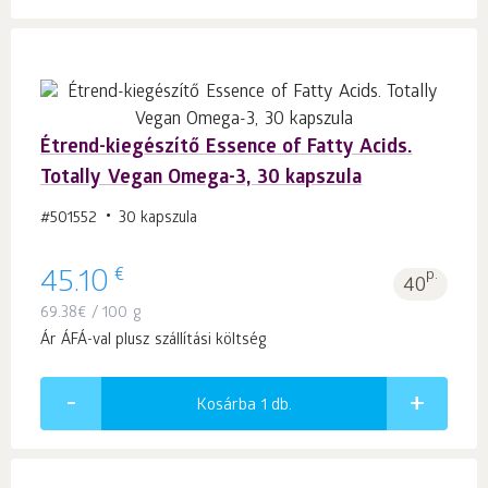
Étrend-kiegészítő Essence of Fatty Acids.
Totally Vegan Omega-3, 30 kapszula
#501552
30 kapszula
€
45.10
p.
40
69.38
€
/ 100 g
Ár ÁFÁ-val plusz szállítási költség
Kosárba 1
db.