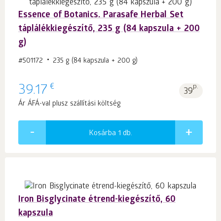
Essence of Botanics. Parasafe Herbal Set
táplálékkiegészítő, 235 g (84 kapszula + 200
g)
#501172
235 g (84 kapszula + 200 g)
€
39.17
p.
39
Ár ÁFÁ-val plusz szállítási költség
Kosárba 1
db.
Iron Bisglycinate étrend-kiegészítő, 60
kapszula