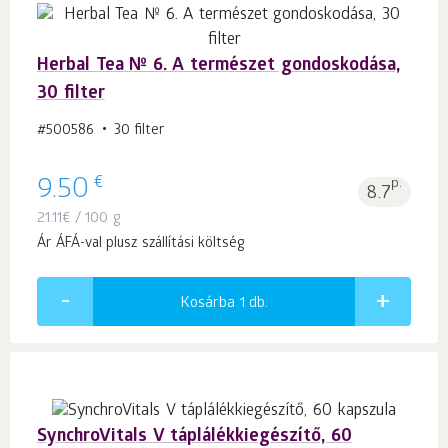
Herbal Tea № 6. A természet gondoskodása,
30 filter
#500586
30 filter
€
9.50
p.
8.7
21.11
€
/ 100 g
Ár ÁFÁ-val plusz szállítási költség
Kosárba 1
db.
SynchroVitals V táplálékkiegészítő, 60