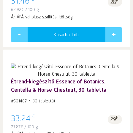
31.46
28
62.92
€
/ 100 g
Ár ÁFÁ-val plusz szállítási költség
Kosárba 1
db.
Étrend-kiegészítő Essence of Botanics.
Centella & Horse Chestnut, 30 tabletta
#501467
30 tablettát
€
33.24
p.
29
73.87
€
/ 100 g