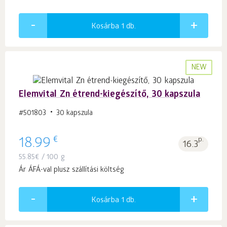
Kosárba 1
db.
NEW
Elemvital Zn étrend-kiegészítő, 30 kapszula
#501803
30 kapszula
€
18.99
p.
16.3
55.85
€
/ 100 g
Ár ÁFÁ-val plusz szállítási költség
Kosárba 1
db.