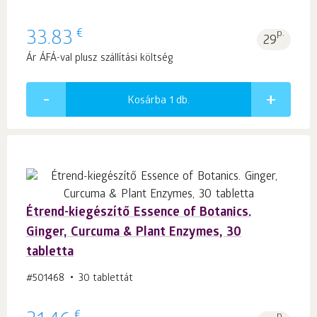
€
33.83
p.
29
Ár ÁFÁ-val plusz szállítási költség
Kosárba 1
db.
Étrend-kiegészítő Essence of Botanics.
Ginger, Curcuma & Plant Enzymes, 30
tabletta
#501468
30 tablettát
€
p.