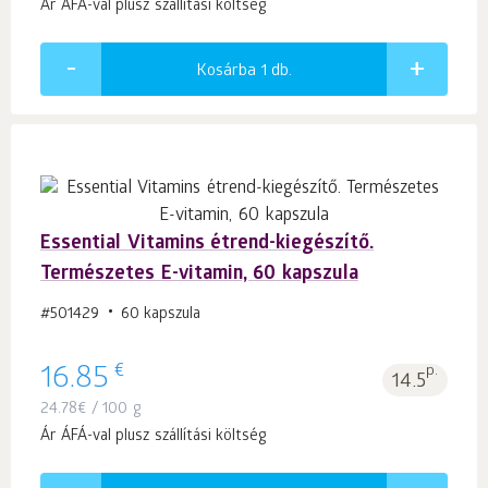
Ár ÁFÁ-val plusz szállítási költség
Kosárba 1
db.
Essential Vitamins étrend-kiegészítő.
Természetes E-vitamin, 60 kapszula
#501429
60 kapszula
€
16.85
p.
14.5
24.78
€
/ 100 g
Ár ÁFÁ-val plusz szállítási költség