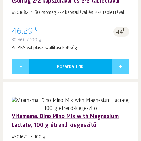
csomag 2-2 kapszulával és 2-2 tablettával
#501682
30 csomag 2-2 kapszulával és 2-2 tablettával
€
46.29
p.
44
30.86
€
/ 100 g
Ár ÁFÁ-val plusz szállítási költség
Kosárba 1
db.
Vitamama. Dino Mino Mix with Magnesium
Lactate, 100 g étrend-kiegészítő
#501674
100 g