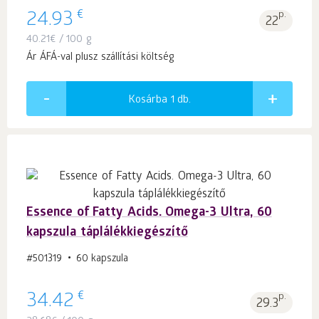
€
24.93
p.
22
40.21
€
/ 100 g
Ár ÁFÁ-val plusz szállítási költség
Kosárba 1
db.
Essence of Fatty Acids. Оmega-3 Ultra, 60
kapszula táplálékkiegészítő
#501319
60 kapszula
€
34.42
p.
29.3