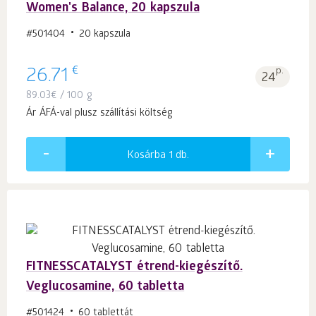
Women's Balance, 20 kapszula
#501404
20 kapszula
€
26.71
p.
24
89.03
€
/ 100 g
Ár ÁFÁ-val plusz szállítási költség
Kosárba 1
db.
FITNESSCATALYST étrend-kiegészítő.
Veglucosamine, 60 tabletta
#501424
60 tablettát