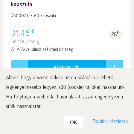
kapszula
#500073
60 kapszula
€
31.46
p.
28
116.52
€
/ 100 g
Ár ÁFÁ-val plusz szállítási költség
Kosárba 1
db.
Ahhoz, hogy a weboldalunk az ön számára a lehető
legkényelmesebb legyen, süti (cookie) fájlokat használunk.
Ha folytatja a weboldal használatát, azzal engedélyezi a
sütik használatát.
SynchroVitals II táplálékkiegészítő, 60
kapszula
További részletek
OK
#500071
60 kapszula