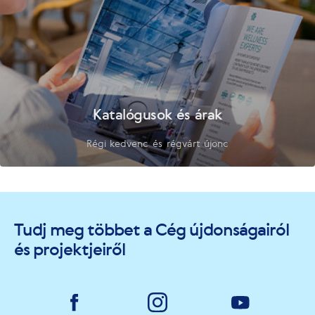
Katalógusok és árak
Régi kedvenc és régvárt újonc
Tudj meg többet a Cég újdonságairól
és projektjeiről