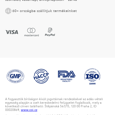
60+ országba szállítjuk termékeinket
A fogyasztók bíróságon kívüli jogvitáinak rendezésével az adás-vételi
egyezség alapján a cseh kereskedelmi felügyelet foglalkozik, mely a
következő címen található: Štěpánská 567/15, 120 00 Praha 2, ID
00020869,
www.coi.cz