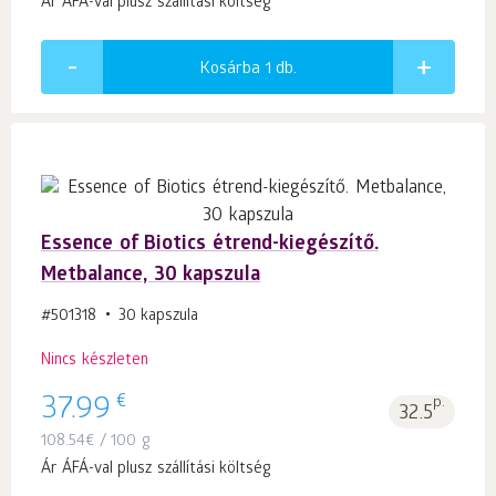
Ár ÁFÁ-val plusz szállítási költség
Kosárba 1
db.
Essence of Biotics étrend-kiegészítő.
Metbalance, 30 kapszula
#501318
30 kapszula
Nincs készleten
€
37.99
p.
32.5
108.54
€
/ 100 g
Ár ÁFÁ-val plusz szállítási költség