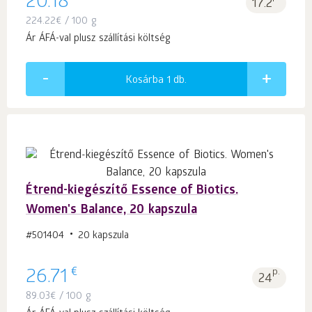
20.18
17.2
224.22
€
/ 100 g
Ár ÁFÁ-val plusz szállítási költség
Kosárba 1
db.
Étrend-kiegészítő Essence of Biotics.
Women's Balance, 20 kapszula
#501404
20 kapszula
€
26.71
p.
24
89.03
€
/ 100 g