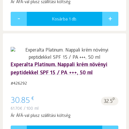
Ár ÁFÁ-val plusz szállítási költség
Kosárba 1
db.
Experalta Platinum. Nappali krém növényi
peptidekkel SPF 15 / PA +++, 50 ml
#426292
€
30.85
p.
32.5
61.70
€
/ 100 ml
Ár ÁFÁ-val plusz szállítási költség