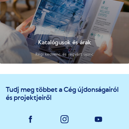
Katalógusok és árak
Régi kedvenc és régvárt újonc
Tudj meg többet a Cég újdonságairól
és projektjeiről