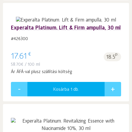
Experalta Platinum. Lift & Firm ampulla, 30 ml
#426300
€
17.61
p.
18.5
58.70
€
/ 100 ml
Ár ÁFÁ-val plusz szállítási költség
Kosárba 1
db.