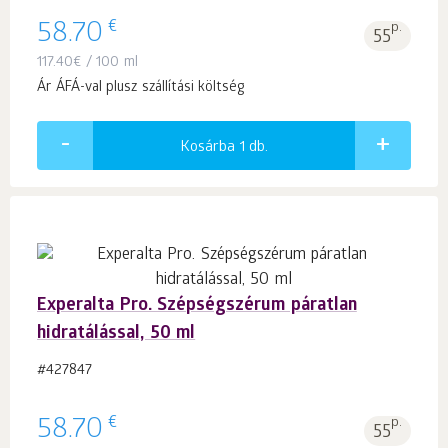
€
58.70
p.
55
117.40
€
/ 100 ml
Ár ÁFÁ-val plusz szállítási költség
Kosárba 1
db.
Experalta Pro. Szépségszérum páratlan
hidratálással, 50 ml
#427847
€
58.70
p.
55