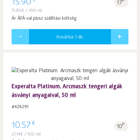
€
15.90
p.
17
31.80
€
/ 100 ml
Ár ÁFÁ-val plusz szállítási költség
Kosárba 1
db.
Experalta Platinum. Arcmaszk tengeri algák
ásványi anyagaival, 50 ml
#426291
€
10.57
p.
10
21.14
€
/ 100 ml