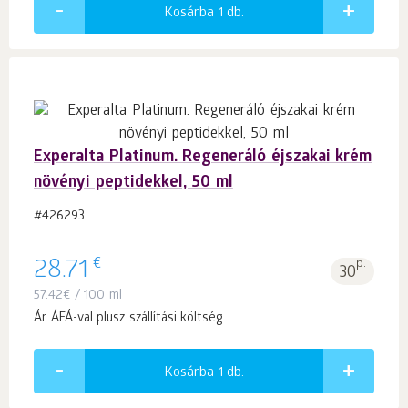
Kosárba 1
db.
Experalta Platinum. Regeneráló éjszakai krém
növényi peptidekkel, 50 ml
#426293
€
28.71
p.
30
57.42
€
/ 100 ml
Ár ÁFÁ-val plusz szállítási költség
Kosárba 1
db.