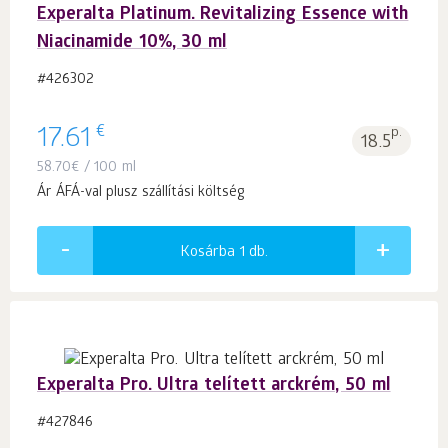
Experalta Platinum. Revitalizing Essence with
Niacinamide 10%, 30 ml
#426302
€
17.61
p.
18.5
58.70
€
/ 100 ml
Ár ÁFÁ-val plusz szállítási költség
Kosárba 1
db.
Experalta Pro. Ultra telített arckrém, 50 ml
#427846