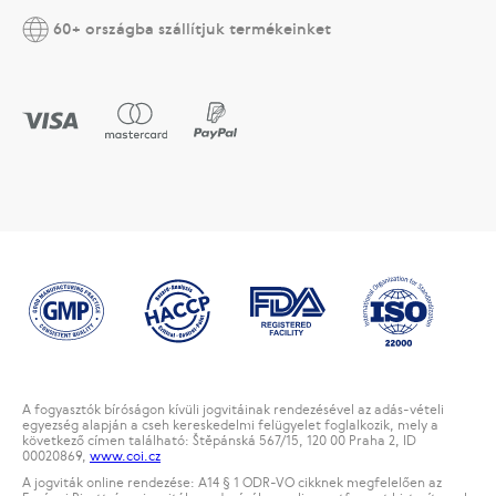
60+ országba szállítjuk termékeinket
A fogyasztók bíróságon kívüli jogvitáinak rendezésével az adás-vételi
egyezség alapján a cseh kereskedelmi felügyelet foglalkozik, mely a
következő címen található: Štěpánská 567/15, 120 00 Praha 2, ID
00020869,
www.coi.cz
A jogviták online rendezése: A14 § 1 ODR-VO cikknek megfelelően az