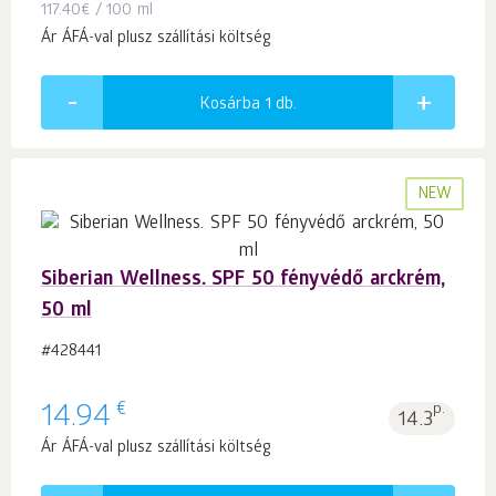
117.40
€
/ 100 ml
Ár ÁFÁ-val plusz szállítási költség
Kosárba 1
db.
NEW
Siberian Wellness. SPF 50 fényvédő arckrém,
50 ml
#428441
€
14.94
p.
14.3
Ár ÁFÁ-val plusz szállítási költség