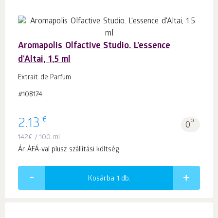
Aromapolis Olfactive Studio. L'essence
d'Altai, 1,5 ml
Extrait de Parfum
#108174
€
2.13
p.
0
142
€
/ 100 ml
Ár ÁFÁ-val plusz szállítási költség
Kosárba 1
db.