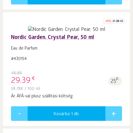
-
40
%
31.08-IG
Nordic Garden. Crystal Pear, 50 ml
Eau de Parfum
#430154
48.98
€
29.39
p.
25
58.78
€
/ 100 ml
Ár ÁFÁ-val plusz szállítási költség
Kosárba 1
db.