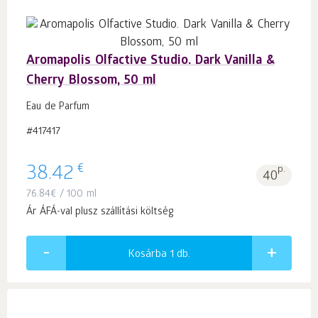
Aromapolis Olfactive Studio. Dark Vanilla &
Cherry Blossom, 50 ml
Eau de Parfum
#417417
€
38.42
p.
40
76.84
€
/ 100 ml
Ár ÁFÁ-val plusz szállítási költség
Kosárba 1
db.