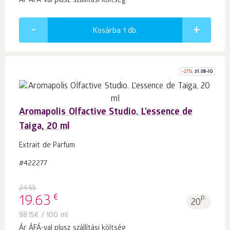
Ár ÁFÁ-val plusz szállítási költség
Kosárba 1
db.
-
21
%
31.08-IG
Aromapolis Olfactive Studio. L'essence de
Taiga, 20 ml
Extrait de Parfum
#422277
24.55
€
19.63
p.
20
98.15
€
/ 100 ml
Ár ÁFÁ-val plusz szállítási költség