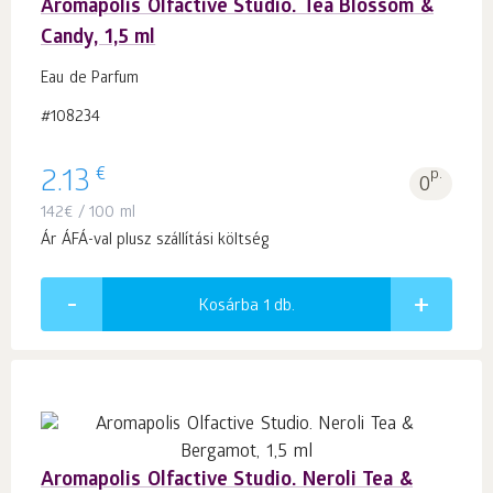
Aromapolis Olfactive Studio. Tea Blossom &
Candy, 1,5 ml
Eau de Parfum
#108234
€
2.13
p.
0
142
€
/ 100 ml
Ár ÁFÁ-val plusz szállítási költség
Kosárba 1
db.
Aromapolis Olfactive Studio. Neroli Tea &