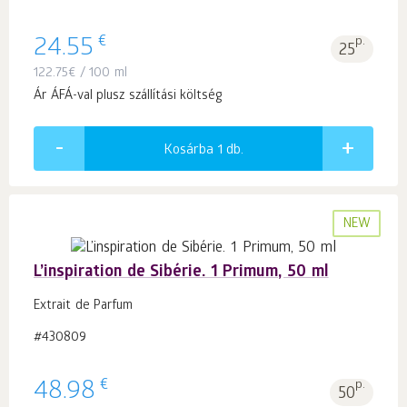
€
24.55
p.
25
122.75
€
/ 100 ml
Ár ÁFÁ-val plusz szállítási költség
Kosárba 1
db.
NEW
L’inspiration de Sibérie. 1 Primum, 50 ml
Extrait de Parfum
#430809
€
48.98
p.
50