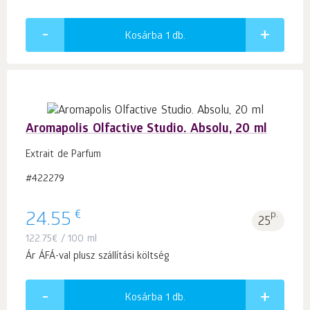
Kosárba 1
db.
Aromapolis Olfactive Studio. Absolu, 20 ml
Extrait de Parfum
#422279
€
24.55
p.
25
122.75
€
/ 100 ml
Ár ÁFÁ-val plusz szállítási költség
Kosárba 1
db.