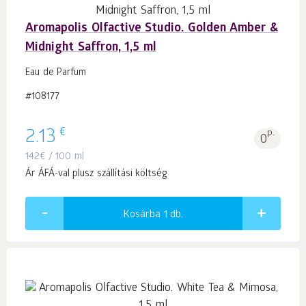
Aromapolis Olfactive Studio. Golden Amber &
Midnight Saffron, 1,5 ml
Eau de Parfum
#108177
€
2.13
p.
0
142
€
/ 100 ml
Ár ÁFÁ-val plusz szállítási költség
Kosárba 1
db.