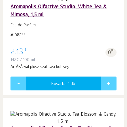
Aromapolis Olfactive Studio. White Tea &
Mimosa, 1,5 ml
Eau de Parfum
#108233
€
2.13
p.
0
142
€
/ 100 ml
Ár ÁFÁ-val plusz szállítási költség
Kosárba 1
db.