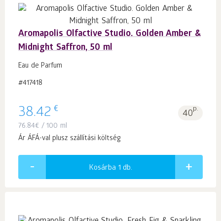
Aromapolis Olfactive Studio. Golden Amber &
Midnight Saffron, 50 ml
Eau de Parfum
#417418
€
38.42
p.
40
76.84
€
/ 100 ml
Ár ÁFÁ-val plusz szállítási költség
Kosárba 1
db.