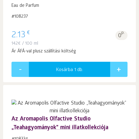
Eau de Parfum
#108237
€
2.13
p.
0
142
€
/ 100 ml
Ár ÁFÁ-val plusz szállítási költség
Kosárba 1
db.
Az Aromapolis Olfactive Studio
„Teahagyományok” mini illatkollekciója