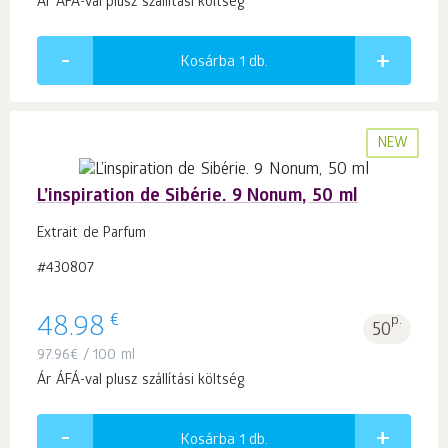
Ár ÁFÁ-val plusz szállítási költség
Kosárba 1
db.
NEW
L’inspiration de Sibérie. 9 Nonum, 50 ml
Extrait de Parfum
#430807
€
48.98
p.
50
97.96
€
/ 100 ml
Ár ÁFÁ-val plusz szállítási költség
Kosárba 1
db.