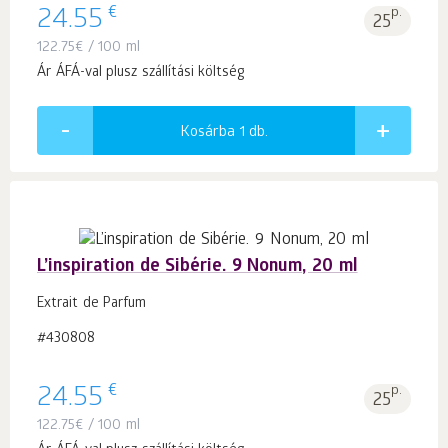
€
24.55
p.
25
122.75
€
/ 100 ml
Ár ÁFÁ-val plusz szállítási költség
Kosárba 1
db.
L’inspiration de Sibérie. 9 Nonum, 20 ml
Extrait de Parfum
#430808
€
24.55
p.
25
122.75
€
/ 100 ml