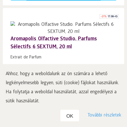
-
21
%
17.08-IG
Aromapolis Olfactive Studio. Parfums
Sélectifs 6 SEXTUM, 20 ml
Extrait de Parfum
#422282
Ahhoz, hogy a weboldalunk az ön számára a lehető
24.55
legkényelmesebb legyen, süti (cookie) fájlokat használunk.
€
19.63
p.
20
Ha folytatja a weboldal használatát, azzal engedélyezi a
98.15
€
/ 100 ml
sütik használatát.
Ár ÁFÁ-val plusz szállítási költség
További részletek
OK
Kosárba 1
db.