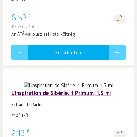
#108334
€
8.53
p.
0
113.73
€
/ 100 ml
Ár ÁFÁ-val plusz szállítási költség
Kosárba 1
db.
L’inspiration de Sibérie. 1 Primum, 1,5 ml
Extrait de Parfum
#108423
€
2.13
p.
0