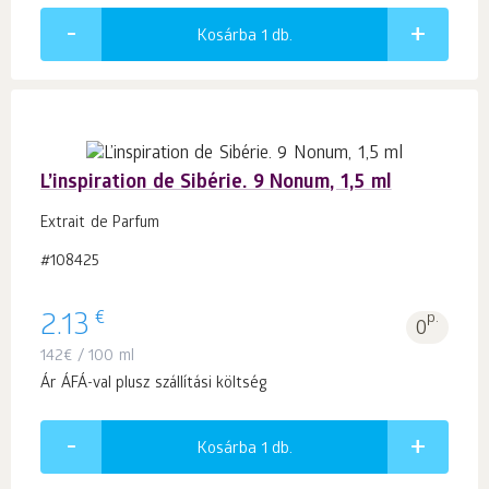
Kosárba 1
db.
L’inspiration de Sibérie. 9 Nonum, 1,5 ml
Extrait de Parfum
#108425
€
2.13
p.
0
142
€
/ 100 ml
Ár ÁFÁ-val plusz szállítási költség
Kosárba 1
db.