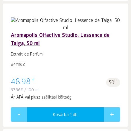
Aromapolis Olfactive Studio. L'essence de
Taiga, 50 ml
Extrait de Parfum
#411162
€
48.98
p.
50
97.96
€
/ 100 ml
Ár ÁFÁ-val plusz szállítási költség
Kosárba 1
db.