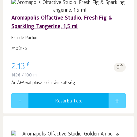
Aromapolis Olfactive Studio. Fresh Fig &
Sparkling Tangerine, 1,5 ml
Eau de Parfum
#108176
€
2.13
p.
0
142
€
/ 100 ml
Ár ÁFÁ-val plusz szállítási költség
Kosárba 1
db.