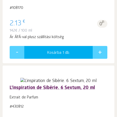
#108170
€
2.13
p.
0
142
€
/ 100 ml
Ár ÁFÁ-val plusz szállítási költség
Kosárba 1
db.
L’inspiration de Sibérie. 6 Sextum, 20 ml
Extrait de Parfum
#430812