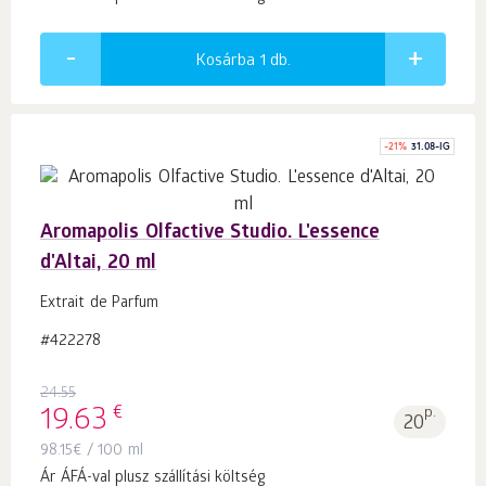
Kosárba 1
db.
-
21
%
31.08-IG
Aromapolis Olfactive Studio. L'essence
d'Altai, 20 ml
Extrait de Parfum
#422278
24.55
€
19.63
p.
20
98.15
€
/ 100 ml
Ár ÁFÁ-val plusz szállítási költség