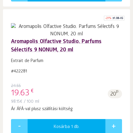
-
21
%
31.08-IG
Aromapolis Olfactive Studio. Parfums
Sélectifs 9 NONUM, 20 ml
Extrait de Parfum
#422281
24.55
€
19.63
p.
20
98.15
€
/ 100 ml
Ár ÁFÁ-val plusz szállítási költség
Kosárba 1
db.