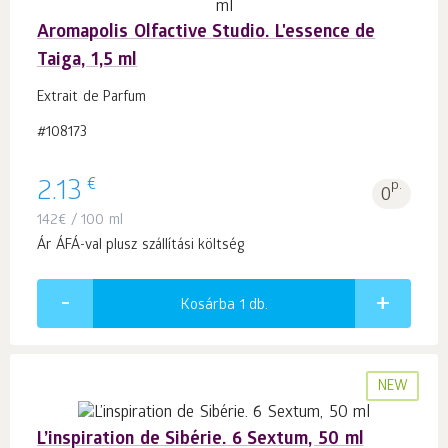
Aromapolis Olfactive Studio. L'essence de
Taiga, 1,5 ml
Extrait de Parfum
#108173
€
2.13
p.
0
142
€
/ 100 ml
Ár ÁFÁ-val plusz szállítási költség
Kosárba 1
db.
NEW
L’inspiration de Sibérie. 6 Sextum, 50 ml