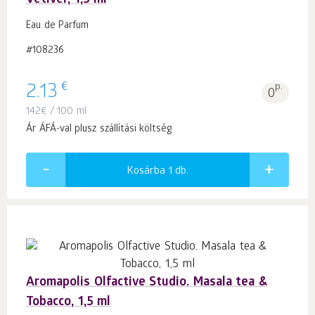
Vetiver, 1,5 ml
Eau de Parfum
#108236
€
2.13
p.
0
142
€
/ 100 ml
Ár ÁFÁ-val plusz szállítási költség
Kosárba 1
db.
Aromapolis Olfactive Studio. Masala tea &
Tobacco, 1,5 ml