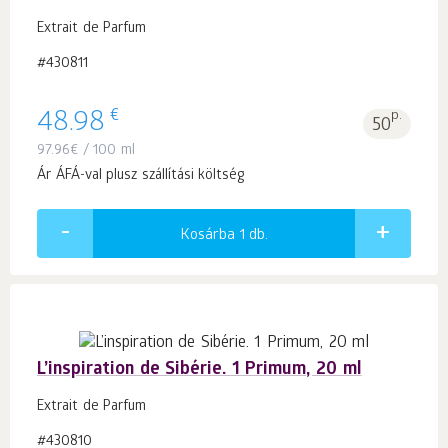
Extrait de Parfum
#430811
€
48.98
p.
50
97.96
€
/ 100 ml
Ár ÁFÁ-val plusz szállítási költség
Kosárba 1
db.
L’inspiration de Sibérie. 1 Primum, 20 ml
Extrait de Parfum
#430810