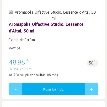
Aromapolis Olfactive Studio. L'essence
d'Altai, 50 ml
Extrait de Parfum
#411164
€
48.98
p.
50
97.96
€
/ 100 ml
Ár ÁFÁ-val plusz szállítási költség
Kosárba 1
db.