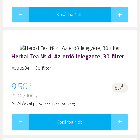
Kosárba 1
db.
Herbal Tea № 4. Az erdő lélegzete, 30 filter
#500584
30 filter
€
9.50
p.
8.7
21.11
€
/ 100 g
Ár ÁFÁ-val plusz szállítási költség
Kosárba 1
db.