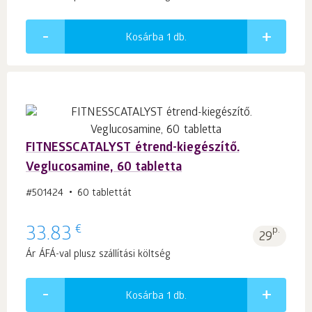
Kosárba 1
db.
FITNESSCATALYST étrend-kiegészítő.
Veglucosamine, 60 tabletta
#501424
60 tablettát
€
33.83
p.
29
Ár ÁFÁ-val plusz szállítási költség
Kosárba 1
db.