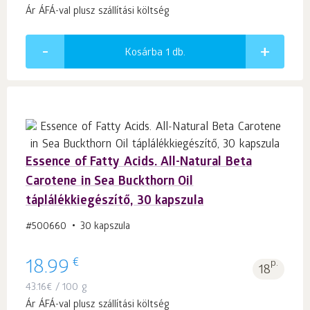
Ár ÁFÁ-val plusz szállítási költség
Kosárba 1
db.
Essence of Fatty Acids. All-Natural Beta
Carotene in Sea Buckthorn Oil
táplálékkiegészítő, 30 kapszula
#500660
30 kapszula
€
18.99
p.
18
43.16
€
/ 100 g
Ár ÁFÁ-val plusz szállítási költség