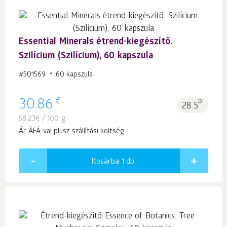
Essential Minerals étrend-kiegészítő.
Szilícium (Szilícium), 60 kapszula
#501569
60 kapszula
€
30.86
p.
28.5
58.23
€
/ 100 g
Ár ÁFÁ-val plusz szállítási költség
Kosárba 1
db.