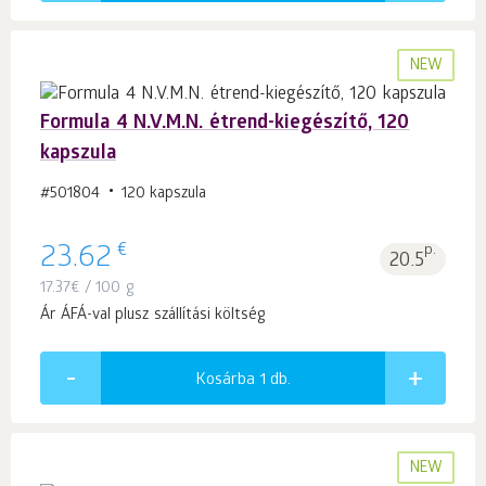
NEW
Formula 4 N.V.M.N. étrend-kiegészítő, 120
kapszula
#501804
120 kapszula
€
23.62
p.
20.5
17.37
€
/ 100 g
Ár ÁFÁ-val plusz szállítási költség
Kosárba 1
db.
NEW