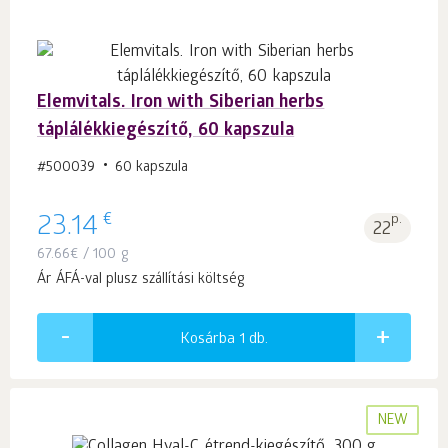
Elemvitals. Iron with Siberian herbs
táplálékkiegészítő, 60 kapszula
#500039
60 kapszula
€
23.14
p.
22
67.66
€
/ 100 g
Ár ÁFÁ-val plusz szállítási költség
Kosárba 1
db.
NEW