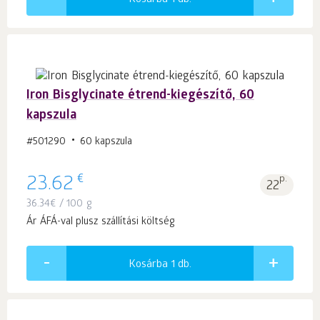
Iron Bisglycinate étrend-kiegészítő, 60
kapszula
#501290
60 kapszula
€
23.62
p.
22
36.34
€
/ 100 g
Ár ÁFÁ-val plusz szállítási költség
Kosárba 1
db.