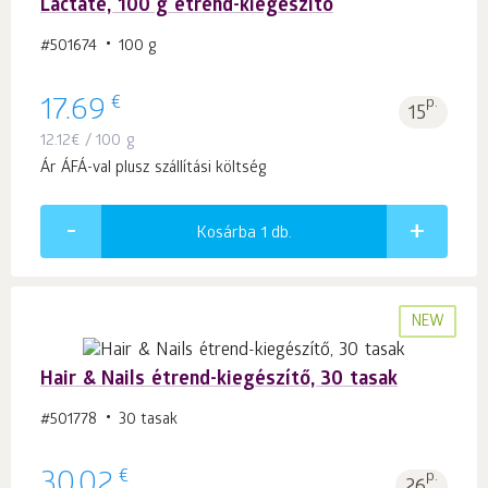
Lactate, 100 g étrend-kiegészítő
#501674
100 g
€
17.69
p.
15
12.12
€
/ 100 g
Ár ÁFÁ-val plusz szállítási költség
Kosárba 1
db.
NEW
Hair & Nails étrend-kiegészítő, 30 tasak
#501778
30 tasak
€
30.02
p.