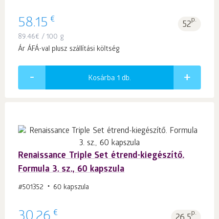
€
58.15
p.
52
89.46
€
/ 100 g
Ár ÁFÁ-val plusz szállítási költség
Kosárba 1
db.
Renaissance Triple Set étrend-kiegészítő.
Formula 3. sz., 60 kapszula
#501352
60 kapszula
€
30.26
p.
26.5