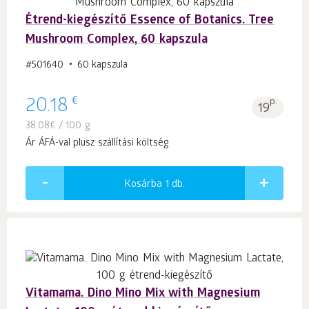
Étrend-kiegészítő Essence of Botanics. Tree
Mushroom Complex, 60 kapszula
#501640
60 kapszula
€
20.18
p.
19
38.08
€
/ 100 g
Ár ÁFÁ-val plusz szállítási költség
Kosárba 1
db.
Vitamama. Dino Mino Mix with Magnesium