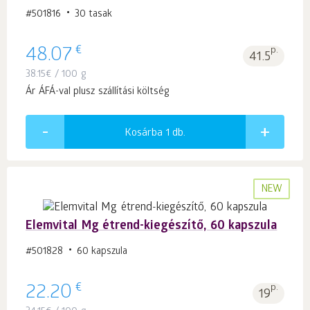
#501816
30 tasak
€
48.07
p.
41.5
38.15
€
/ 100 g
Ár ÁFÁ-val plusz szállítási költség
Kosárba 1
db.
NEW
Elemvital Mg étrend-kiegészítő, 60 kapszula
#501828
60 kapszula
€
22.20
p.
19