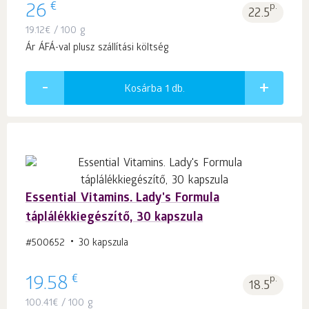
€
26
p.
22.5
19.12
€
/ 100 g
Ár ÁFÁ-val plusz szállítási költség
Kosárba 1
db.
Essential Vitamins. Lady's Formula
táplálékkiegészítő, 30 kapszula
#500652
30 kapszula
€
19.58
p.
18.5
100.41
€
/ 100 g