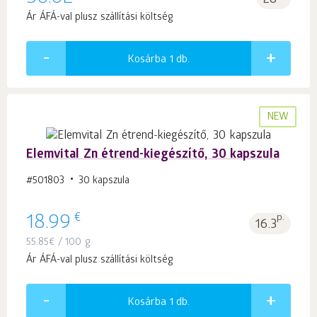
26
Ár ÁFÁ-val plusz szállítási költség
Kosárba 1
db.
NEW
Elemvital Zn étrend-kiegészítő, 30 kapszula
#501803
30 kapszula
€
18.99
p.
16.3
55.85
€
/ 100 g
Ár ÁFÁ-val plusz szállítási költség
Kosárba 1
db.