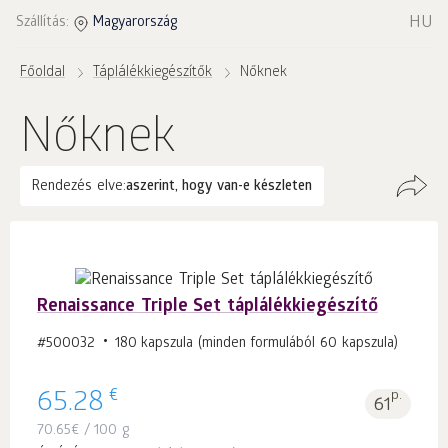
HU
Szállítás:
Magyarország
Főoldal
Táplálékkiegészítők
Nőknek
Nőknek
Rendezés elve:
aszerint, hogy van-e készleten
Renaissance Triple Set táplálékkiegészítő
#500032
180 kapszula (minden formulából 60 kapszula)
€
65.28
p.
61
70.65
€
/ 100 g