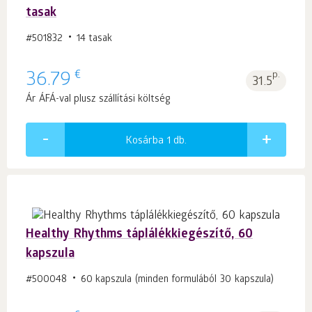
tasak
#501832
14 tasak
€
36.79
p.
31.5
Ár ÁFÁ-val plusz szállítási költség
Kosárba 1
db.
Healthy Rhythms táplálékkiegészítő, 60
kapszula
#500048
60 kapszula (minden formulából 30 kapszula)