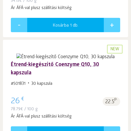
34.15
€
/ 100 g
Ár ÁFÁ-val plusz szállítási költség
Kosárba 1
db.
NEW
Étrend-kiegészítő Coenzyme Q10, 30
kapszula
#501831
30 kapszula
€
26
p.
22.5
78.79
€
/ 100 g
Ár ÁFÁ-val plusz szállítási költség