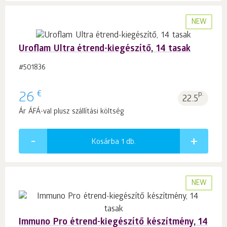
NEW
Uroflam Ultra étrend-kiegészítő, 14 tasak
#501836
€
26
p.
22.5
Ár ÁFÁ-val plusz szállítási költség
Kosárba 1
db.
NEW
Immuno Pro étrend-kiegészítő készítmény, 14