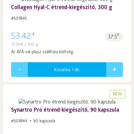
Collagen Hyal-C étrend-kiegészítő, 300 g
#501845
€
53.42
p.
37.5
13.06
€
/ 100 g
Ár ÁFÁ-val plusz szállítási költség
Kosárba 1
db.
NEW
Synartro Pro étrend-kiegészítő, 90 kapszula
#501844
90 kapszula