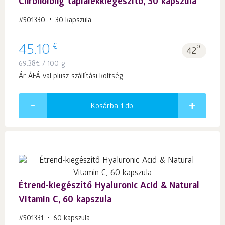
Chronolong táplálékkiegészítő, 30 kapszula
#501330
30 kapszula
€
45.10
p.
42
69.38
€
/ 100 g
Ár ÁFÁ-val plusz szállítási költség
Kosárba 1
db.
Étrend-kiegészítő Hyaluronic Acid & Natural
Vitamin C, 60 kapszula
#501331
60 kapszula