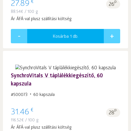
€
27.89
p.
26
88.54
€
/ 100 g
Ár ÁFÁ-val plusz szállítási költség
Kosárba 1
db.
SynchroVitals V táplálékkiegészítő, 60
kapszula
#500073
60 kapszula
€
31.46
p.
28
116.52
€
/ 100 g
Ár ÁFÁ-val plusz szállítási költség