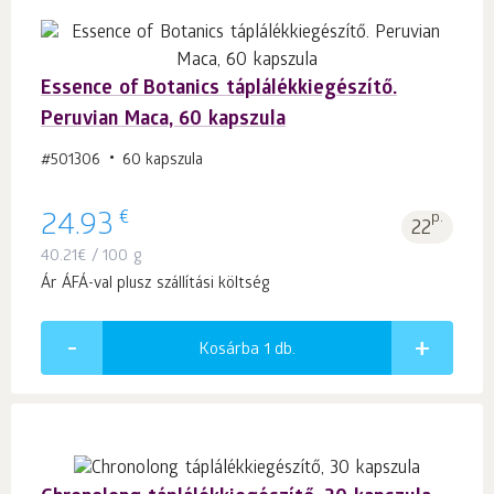
Essence of Botanics táplálékkiegészítő.
Peruvian Maca, 60 kapszula
#501306
60 kapszula
€
24.93
p.
22
40.21
€
/ 100 g
Ár ÁFÁ-val plusz szállítási költség
Kosárba 1
db.