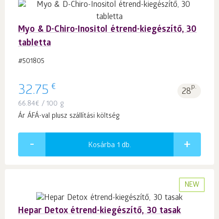
Myo & D-Chiro-Inositol étrend-kiegészítő, 30
tabletta
#501805
€
32.75
p.
28
66.84
€
/ 100 g
Ár ÁFÁ-val plusz szállítási költség
Kosárba 1
db.
NEW
Hepar Detox étrend-kiegészítő, 30 tasak