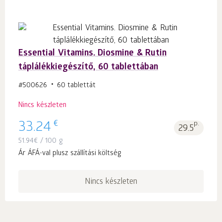
Essential Vitamins. Diosmine & Rutin
táplálékkiegészítő, 60 tablettában
#500626
60 tablettát
Nincs készleten
€
33.24
p.
29.5
51.94
€
/ 100 g
Ár ÁFÁ-val plusz szállítási költség
Nincs készleten