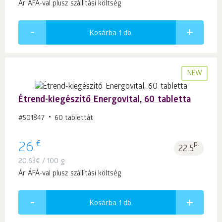
Ár ÁFÁ-val plusz szállítási költség
Kosárba 1
db.
NEW
Étrend-kiegészítő Energovital, 60 tabletta
#501847
60 tablettát
€
26
p.
22.5
20.63
€
/ 100 g
Ár ÁFÁ-val plusz szállítási költség
Kosárba 1
db.