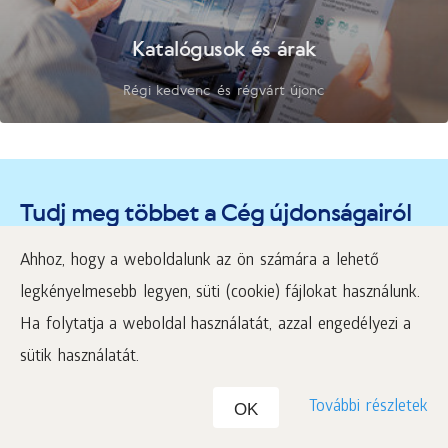
Katalógusok és árak
Régi kedvenc és régvárt újonc
Tudj meg többet a Cég újdonságairól
és projektjeiről
Ahhoz, hogy a weboldalunk az ön számára a lehető
legkényelmesebb legyen, süti (cookie) fájlokat használunk.
Ha folytatja a weboldal használatát, azzal engedélyezi a
sütik használatát.
A Vállalatról
További részletek
OK