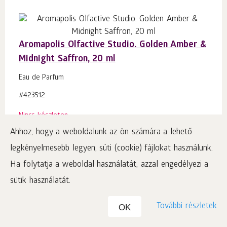
Aromapolis Olfactive Studio. Golden Amber &
Midnight Saffron, 20 ml
Eau de Parfum
#423512
Nincs készleten
Ahhoz, hogy a weboldalunk az ön számára a lehető
€
19.22
p.
20
legkényelmesebb legyen, süti (cookie) fájlokat használunk.
96.10
€
/ 100 ml
Ha folytatja a weboldal használatát, azzal engedélyezi a
Ár ÁFÁ-val plusz szállítási költség
sütik használatát.
Nincs készleten
További részletek
OK