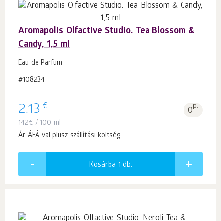
Aromapolis Olfactive Studio. Tea Blossom &
Candy, 1,5 ml
Eau de Parfum
#108234
€
2.13
p.
0
142
€
/ 100 ml
Ár ÁFÁ-val plusz szállítási költség
Kosárba 1
db.