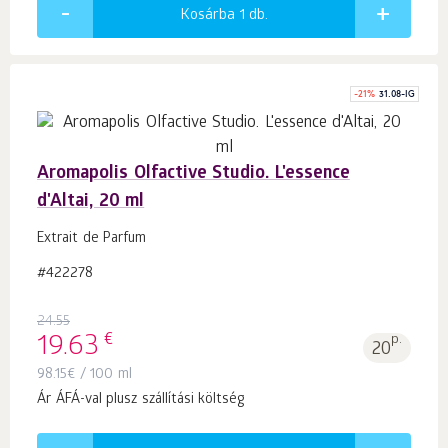
Kosárba 1
db.
-
21
%
31.08-IG
Aromapolis Olfactive Studio. L'essence
d'Altai, 20 ml
Extrait de Parfum
#422278
24.55
€
19.63
p.
20
98.15
€
/ 100 ml
Ár ÁFÁ-val plusz szállítási költség