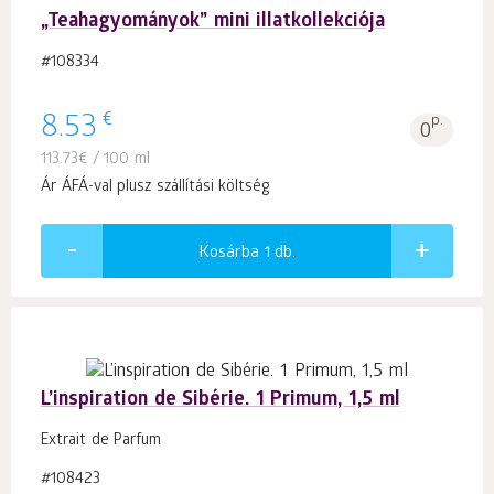
„Teahagyományok” mini illatkollekciója
#108334
€
8.53
p.
0
113.73
€
/ 100 ml
Ár ÁFÁ-val plusz szállítási költség
Kosárba 1
db.
L’inspiration de Sibérie. 1 Primum, 1,5 ml
Extrait de Parfum
#108423