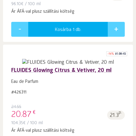
96.10
€
/ 100 ml
Ár ÁFÁ-val plusz szállítási költség
Kosárba 1
db.
-
15
%
31.08-IG
FLUIDES Glowing Citrus & Vetiver, 20 ml
Eau de Parfum
#426311
24.55
€
20.87
p.
21.3
104.35
€
/ 100 ml
Ár ÁFÁ-val plusz szállítási költség