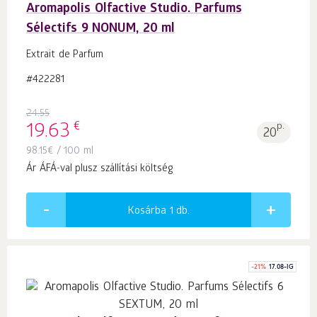
Aromapolis Olfactive Studio. Parfums
Sélectifs 9 NONUM, 20 ml
Extrait de Parfum
#422281
24.55
€
19.63
p.
20
98.15
€
/ 100 ml
Ár ÁFÁ-val plusz szállítási költség
Kosárba 1
db.
-
21
%
17.08-IG