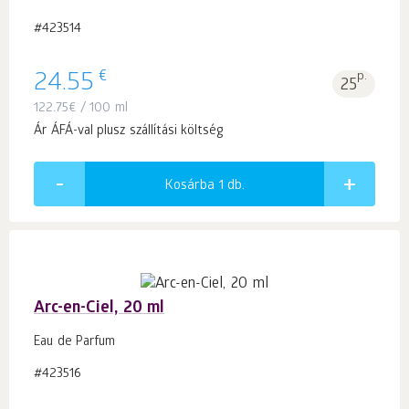
#423514
€
24.55
p.
25
122.75
€
/ 100 ml
Ár ÁFÁ-val plusz szállítási költség
Kosárba 1
db.
Arc-en-Ciel, 20 ml
Eau de Parfum
#423516