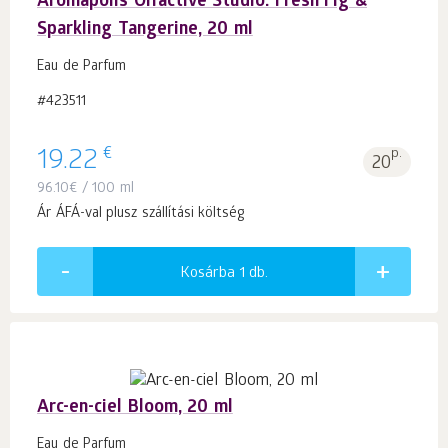
Aromapolis Olfactive Studio. Fresh Fig &
Sparkling Tangerine, 20 ml
Eau de Parfum
#423511
€
19.22
p.
20
96.10
€
/ 100 ml
Ár ÁFÁ-val plusz szállítási költség
Kosárba 1
db.
Arc-en-ciel Bloom, 20 ml
Eau de Parfum