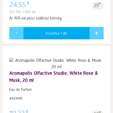
€
24.55
p.
25
122.75
€
/ 100 ml
Ár ÁFÁ-val plusz szállítási költség
Kosárba 1
db.
Aromapolis Olfactive Studio. White Rose &
Musk, 20 ml
Eau de Parfum
#424145
€
p.