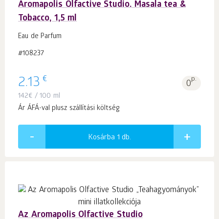
Aromapolis Olfactive Studio. Masala tea &
Tobacco, 1,5 ml
Eau de Parfum
#108237
€
2.13
p.
0
142
€
/ 100 ml
Ár ÁFÁ-val plusz szállítási költség
Kosárba 1
db.
Az Aromapolis Olfactive Studio