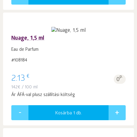
Nuage, 1,5 ml
Eau de Parfum
#108184
€
2.13
p.
0
142
€
/ 100 ml
Ár ÁFÁ-val plusz szállítási költség
Kosárba 1
db.