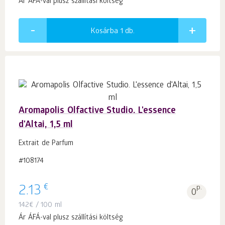
Ár ÁFÁ-val plusz szállítási költség
Kosárba 1
db.
Aromapolis Olfactive Studio. L'essence
d'Altai, 1,5 ml
Extrait de Parfum
#108174
€
2.13
p.
0
142
€
/ 100 ml
Ár ÁFÁ-val plusz szállítási költség