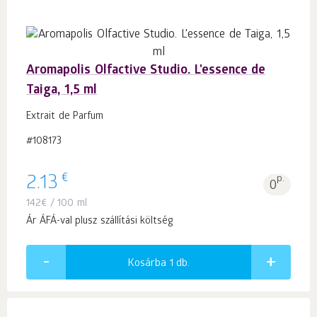
Aromapolis Olfactive Studio. L'essence de
Taiga, 1,5 ml
Extrait de Parfum
#108173
€
2.13
p.
0
142
€
/ 100 ml
Ár ÁFÁ-val plusz szállítási költség
Kosárba 1
db.