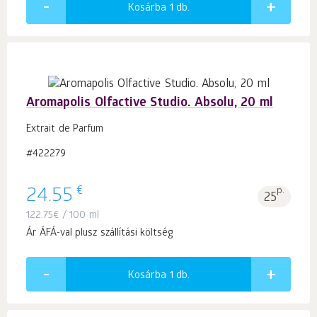
Kosárba 1
db.
Aromapolis Olfactive Studio. Absolu, 20 ml
Extrait de Parfum
#422279
€
24.55
p.
25
122.75
€
/ 100 ml
Ár ÁFÁ-val plusz szállítási költség
Kosárba 1
db.