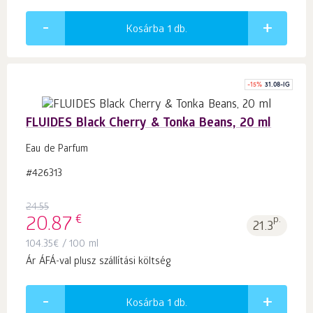
Kosárba 1
db.
-
15
%
31.08-IG
FLUIDES Black Cherry & Tonka Beans, 20 ml
Eau de Parfum
#426313
24.55
€
20.87
p.
21.3
104.35
€
/ 100 ml
Ár ÁFÁ-val plusz szállítási költség
Kosárba 1
db.