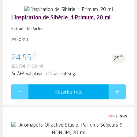
L’inspiration de Sibérie. 1 Primum, 20 ml
Extrait de Parfum
#430810
€
24.55
p.
25
122.75
€
/ 100 ml
Ár ÁFÁ-val plusz szállítási költség
Kosárba 1
db.
-
21
%
31.08-IG