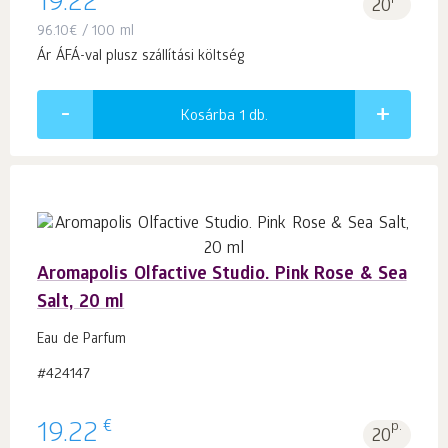
19.22
20
96.10
€
/ 100 ml
Ár ÁFÁ-val plusz szállítási költség
Kosárba 1
db.
Aromapolis Olfactive Studio. Pink Rose & Sea
Salt, 20 ml
Eau de Parfum
#424147
€
19.22
p.
20