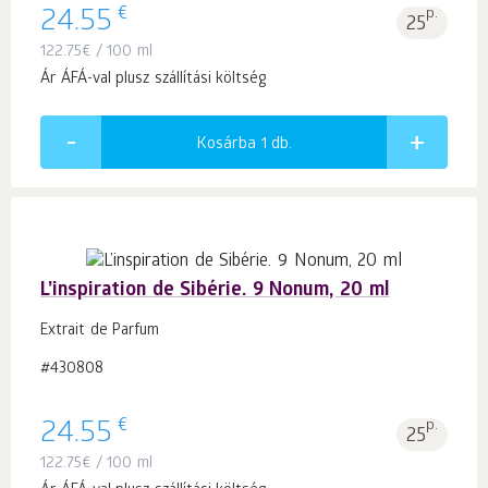
€
24.55
p.
25
122.75
€
/ 100 ml
Ár ÁFÁ-val plusz szállítási költség
Kosárba 1
db.
L’inspiration de Sibérie. 9 Nonum, 20 ml
Extrait de Parfum
#430808
€
24.55
p.
25
122.75
€
/ 100 ml