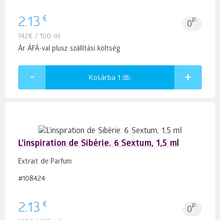
€
2.13
p.
0
142
€
/ 100 ml
Ár ÁFÁ-val plusz szállítási költség
Kosárba 1
db.
L’inspiration de Sibérie. 6 Sextum, 1,5 ml
Extrait de Parfum
#108424
€
2.13
p.
0