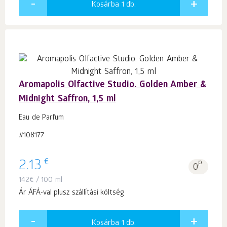
Kosárba 1
db.
Aromapolis Olfactive Studio. Golden Amber &
Midnight Saffron, 1,5 ml
Eau de Parfum
#108177
€
2.13
p.
0
142
€
/ 100 ml
Ár ÁFÁ-val plusz szállítási költség
Kosárba 1
db.