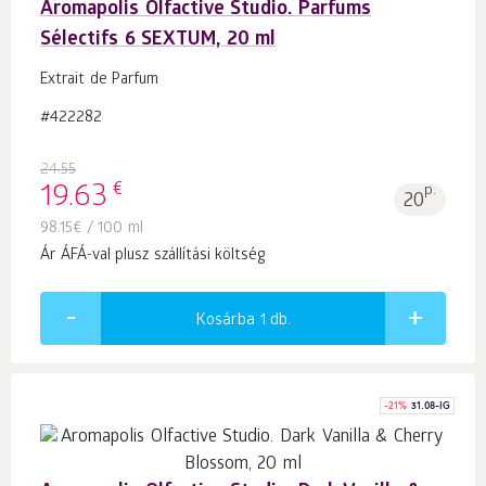
Aromapolis Olfactive Studio. Parfums
Sélectifs 6 SEXTUM, 20 ml
Extrait de Parfum
#422282
24.55
€
19.63
p.
20
98.15
€
/ 100 ml
Ár ÁFÁ-val plusz szállítási költség
Kosárba 1
db.
-
21
%
31.08-IG