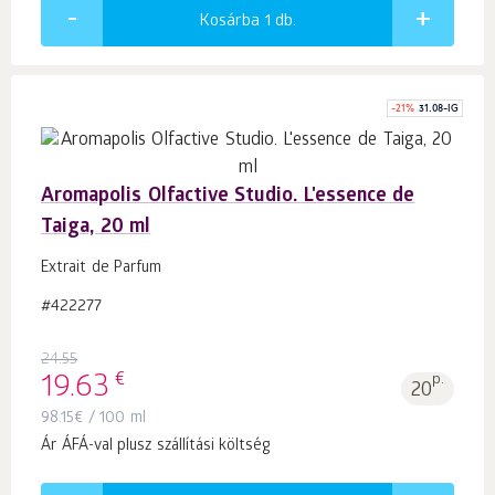
Kosárba 1
db.
-
21
%
31.08-IG
Aromapolis Olfactive Studio. L'essence de
Taiga, 20 ml
Extrait de Parfum
#422277
24.55
€
19.63
p.
20
98.15
€
/ 100 ml
Ár ÁFÁ-val plusz szállítási költség