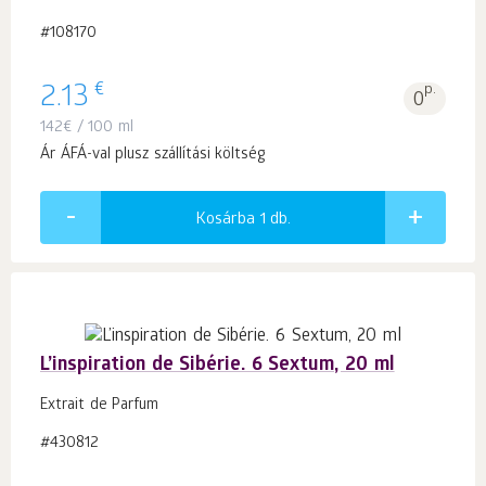
#108170
€
2.13
p.
0
142
€
/ 100 ml
Ár ÁFÁ-val plusz szállítási költség
Kosárba 1
db.
L’inspiration de Sibérie. 6 Sextum, 20 ml
Extrait de Parfum
#430812