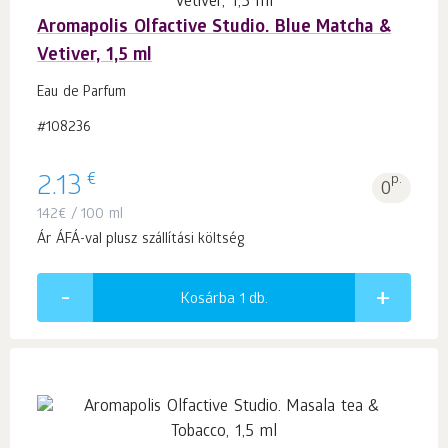
Aromapolis Olfactive Studio. Blue Matcha &
Vetiver, 1,5 ml
Eau de Parfum
#108236
€
2.13
p.
0
142
€
/ 100 ml
Ár ÁFÁ-val plusz szállítási költség
Kosárba 1
db.