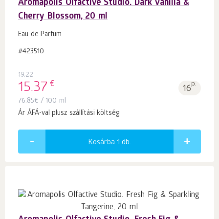
Aromapolis Olfactive Studio. Dark Vanilla &
Cherry Blossom, 20 ml
Eau de Parfum
#423510
19.22
€
15.37
p.
16
76.85
€
/ 100 ml
Ár ÁFÁ-val plusz szállítási költség
Kosárba 1
db.