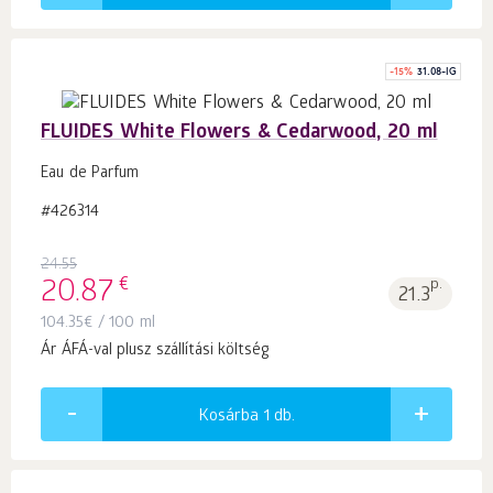
-
15
%
31.08-IG
FLUIDES White Flowers & Cedarwood, 20 ml
Eau de Parfum
#426314
24.55
€
20.87
p.
21.3
104.35
€
/ 100 ml
Ár ÁFÁ-val plusz szállítási költség
Kosárba 1
db.