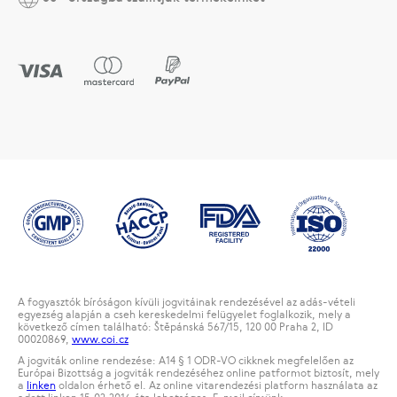
A fogyasztók bíróságon kívüli jogvitáinak rendezésével az adás-vételi
egyezség alapján a cseh kereskedelmi felügyelet foglalkozik, mely a
következő címen található: Štěpánská 567/15, 120 00 Praha 2, ID
00020869,
www.coi.cz
A jogviták online rendezése: A14 § 1 ODR-VO cikknek megfelelően az
Európai Bizottság a jogviták rendezéséhez online patformot biztosít, mely
a
linken
oldalon érhető el. Az online vitarendezési platform használata az