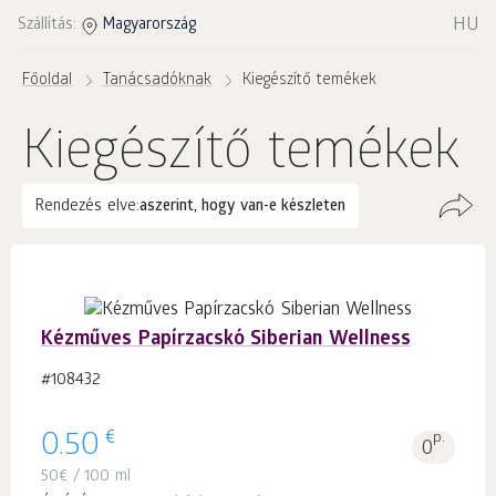
HU
Szállítás:
Magyarország
Főoldal
Tanácsadóknak
Kiegészítő temékek
Kiegészítő temékek
Rendezés elve:
aszerint, hogy van-e készleten
Kézműves Papírzacskó Siberian Wellness
#108432
€
0.50
p.
0
50
€
/ 100 ml