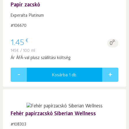
Papír zacskó
Experalta Platinum
#106670
€
1.45
p.
0
145
€
/ 100 ml
Ár ÁFÁ-val plusz szállítási költség
Kosárba 1
db.
Fehér papírzacskó Siberian Wellness
#108303