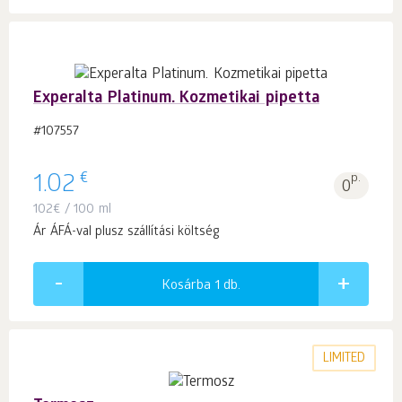
Experalta Platinum. Kozmetikai pipetta
#107557
€
1.02
p.
0
102
€
/ 100 ml
Ár ÁFÁ-val plusz szállítási költség
Kosárba 1
db.
LIMITED