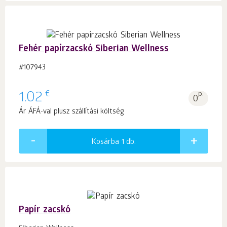
Fehér papírzacskó Siberian Wellness
#107943
€
1.02
p.
0
Ár ÁFÁ-val plusz szállítási költség
Kosárba 1
db.
Papír zacskó