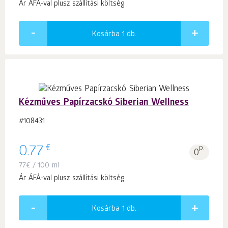
Ár ÁFÁ-val plusz szállítási költség
Kosárba 1
db.
Kézműves Papírzacskó Siberian Wellness
#108431
€
0.77
p.
0
77
€
/ 100 ml
Ár ÁFÁ-val plusz szállítási költség
Kosárba 1
db.