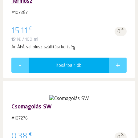
Termosz
#107287
€
15.11
p.
0
1511
€
/ 100 ml
Ár ÁFÁ-val plusz szállítási költség
Kosárba 1
db.
Csomagolás SW
#107276
€
0.38
p.
0