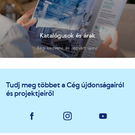
Katalógusok és árak
Régi kedvenc és régvárt újonc
Tudj meg többet a Cég újdonságairól
és projektjeiről