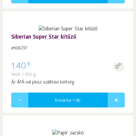
Siberian Super Star kitűző
#106737
€
1.40
p.
0
140
€
/ 100 g
Ár ÁFÁ-val plusz szállítási költség
Kosárba 1
db.