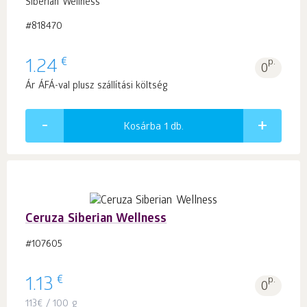
Siberian Wellness
#818470
€
1.24
p.
0
Ár ÁFÁ-val plusz szállítási költség
Kosárba 1
db.
Ceruza Siberian Wellness
#107605
€
1.13
p.
0
113
€
/ 100 g