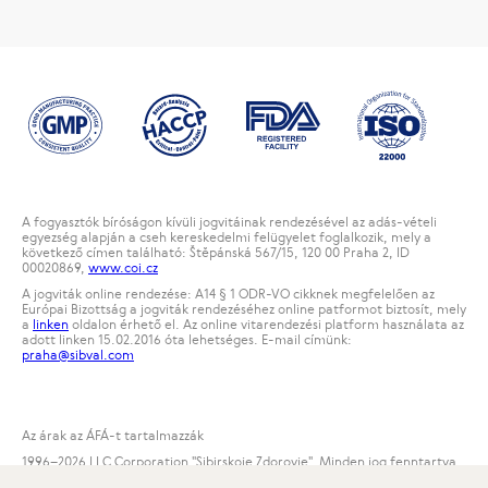
A fogyasztók bíróságon kívüli jogvitáinak rendezésével az adás-vételi
egyezség alapján a cseh kereskedelmi felügyelet foglalkozik, mely a
következő címen található: Štěpánská 567/15, 120 00 Praha 2, ID
00020869,
www.coi.cz
A jogviták online rendezése: A14 § 1 ODR-VO cikknek megfelelően az
Európai Bizottság a jogviták rendezéséhez online patformot biztosít, mely
a
linken
oldalon érhető el. Az online vitarendezési platform használata az
adott linken 15.02.2016 óta lehetséges. E-mail címünk:
praha@sibval.com
Az árak az ÁFÁ-t tartalmazzák
1996
–2026 LLC Corporation "Sibirskoje Zdorovje". Minden jog fenntartva.