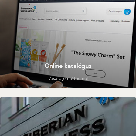
Online katalógus
Vásároljon otthonról