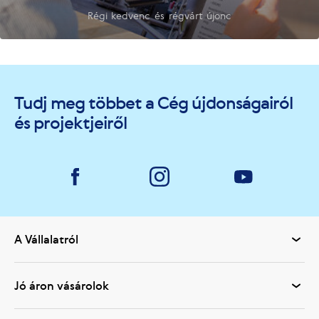
Régi kedvenc és régvárt újonc
Tudj meg többet a Cég újdonságairól
és projektjeiről
A Vállalatról
Jó áron vásárolok