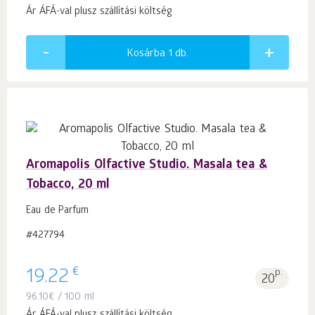
Ár ÁFÁ-val plusz szállítási költség
Kosárba 1
db.
Aromapolis Olfactive Studio. Masala tea &
Tobacco, 20 ml
Eau de Parfum
#427794
€
19.22
p.
20
96.10
€
/ 100 ml