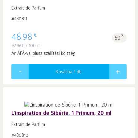
Extrait de Parfum
#430811
€
48.98
p.
50
97.96
€
/ 100 ml
Ár ÁFÁ-val plusz szállítási költség
Kosárba 1
db.
L’inspiration de Sibérie. 1 Primum, 20 ml
Extrait de Parfum
#430810