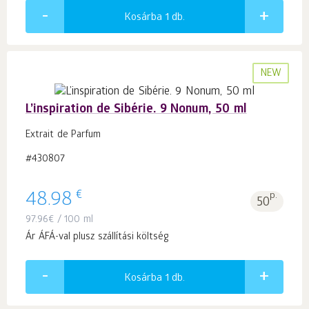
Kosárba 1
db.
NEW
L’inspiration de Sibérie. 9 Nonum, 50 ml
Extrait de Parfum
#430807
€
48.98
p.
50
97.96
€
/ 100 ml
Ár ÁFÁ-val plusz szállítási költség
Kosárba 1
db.