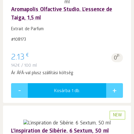
Aromapolis Olfactive Studio. L'essence de
Taiga, 1,5 ml
Extrait de Parfum
#108173
€
2.13
p.
0
142
€
/ 100 ml
Ár ÁFÁ-val plusz szállítási költség
Kosárba 1
db.
NEW
L’inspiration de Sibérie. 6 Sextum, 50 ml