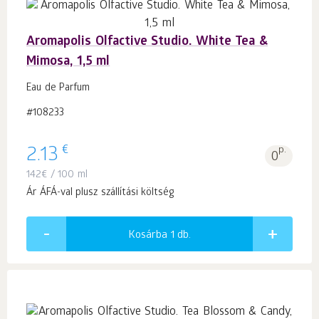
Aromapolis Olfactive Studio. White Tea &
Mimosa, 1,5 ml
Eau de Parfum
#108233
€
2.13
p.
0
142
€
/ 100 ml
Ár ÁFÁ-val plusz szállítási költség
Kosárba 1
db.