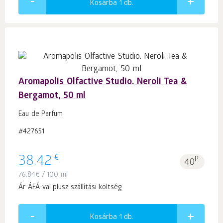
Kosárba 1
db.
Aromapolis Olfactive Studio. Neroli Tea &
Bergamot, 50 ml
Eau de Parfum
#427651
€
38.42
p.
40
76.84
€
/ 100 ml
Ár ÁFÁ-val plusz szállítási költség
Kosárba 1
db.