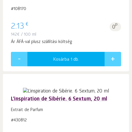
#108170
€
2.13
p.
0
142
€
/ 100 ml
Ár ÁFÁ-val plusz szállítási költség
Kosárba 1
db.
L’inspiration de Sibérie. 6 Sextum, 20 ml
Extrait de Parfum
#430812