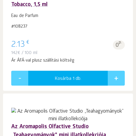
Tobacco, 1,5 ml
Eau de Parfum
#108237
€
2.13
p.
0
142
€
/ 100 ml
Ár ÁFÁ-val plusz szállítási költség
Kosárba 1
db.
Az Aromapolis Olfactive Studio
„Teahagyományok” mini illatkollekciója