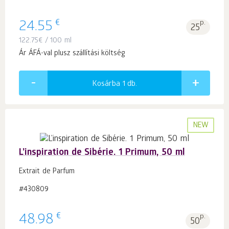
€
24.55
p.
25
122.75
€
/ 100 ml
Ár ÁFÁ-val plusz szállítási költség
Kosárba 1
db.
NEW
L’inspiration de Sibérie. 1 Primum, 50 ml
Extrait de Parfum
#430809
€
48.98
p.
50