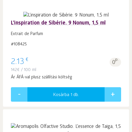
L’inspiration de Sibérie. 9 Nonum, 1,5 ml
Extrait de Parfum
#108425
€
2.13
p.
0
142
€
/ 100 ml
Ár ÁFÁ-val plusz szállítási költség
Kosárba 1
db.