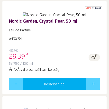
-
40
%
31.08-IG
Nordic Garden. Crystal Pear, 50 ml
Eau de Parfum
#430154
48.98
€
29.39
p.
25
58.78
€
/ 100 ml
Ár ÁFÁ-val plusz szállítási költség
Kosárba 1
db.