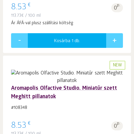
€
8.53
p.
0
113.73
€
/ 100 ml
Ár ÁFÁ-val plusz szállítási költség
Kosárba 1
db.
NEW
Aromapolis Olfactive Studio. Miniatűr szett
Meghitt pillanatok
#108348
€
8.53
p.
0