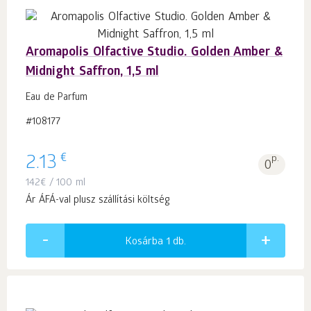
Aromapolis Olfactive Studio. Golden Amber &
Midnight Saffron, 1,5 ml
Eau de Parfum
#108177
€
2.13
p.
0
142
€
/ 100 ml
Ár ÁFÁ-val plusz szállítási költség
Kosárba 1
db.