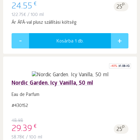
€
24.55
p.
25
122.75
€
/ 100 ml
Ár ÁFÁ-val plusz szállítási költség
Kosárba 1
db.
-
40
%
31.08-IG
Nordic Garden. Icy Vanilla, 50 ml
Eau de Parfum
#430152
48.98
€
29.39
p.
25
58.78
€
/ 100 ml