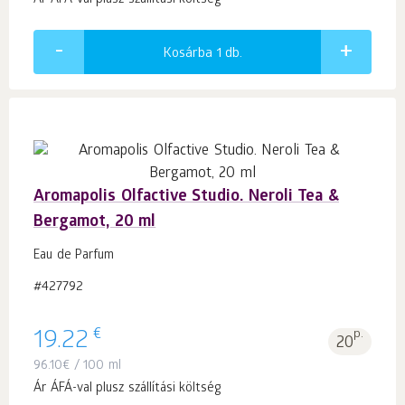
Ár ÁFÁ-val plusz szállítási költség
Kosárba 1
db.
Aromapolis Olfactive Studio. Neroli Tea &
Bergamot, 20 ml
Eau de Parfum
#427792
€
19.22
p.
20
96.10
€
/ 100 ml
Ár ÁFÁ-val plusz szállítási költség