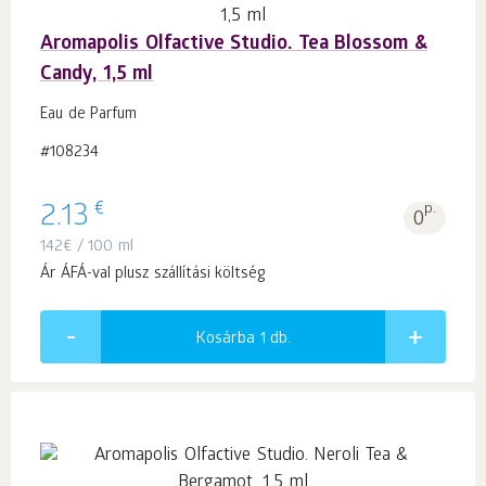
Aromapolis Olfactive Studio. Tea Blossom &
Candy, 1,5 ml
Eau de Parfum
#108234
€
2.13
p.
0
142
€
/ 100 ml
Ár ÁFÁ-val plusz szállítási költség
Kosárba 1
db.