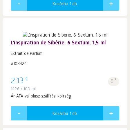
Kosárba 1
db.
L’inspiration de Sibérie. 6 Sextum, 1,5 ml
Extrait de Parfum
#108424
€
2.13
p.
0
142
€
/ 100 ml
Ár ÁFÁ-val plusz szállítási költség
Kosárba 1
db.