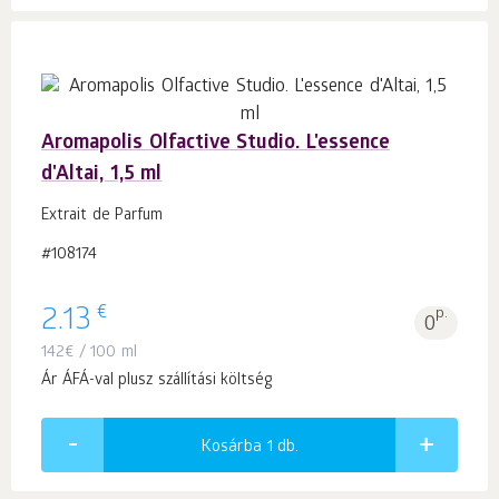
Aromapolis Olfactive Studio. L'essence
d'Altai, 1,5 ml
Extrait de Parfum
#108174
€
2.13
p.
0
142
€
/ 100 ml
Ár ÁFÁ-val plusz szállítási költség
Kosárba 1
db.