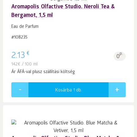
Aromapolis Olfactive Studio. Neroli Tea &
Bergamot, 1,5 ml
Eau de Parfum
#108235
€
2.13
p.
0
142
€
/ 100 ml
Ár ÁFÁ-val plusz szállítási költség
Kosárba 1
db.