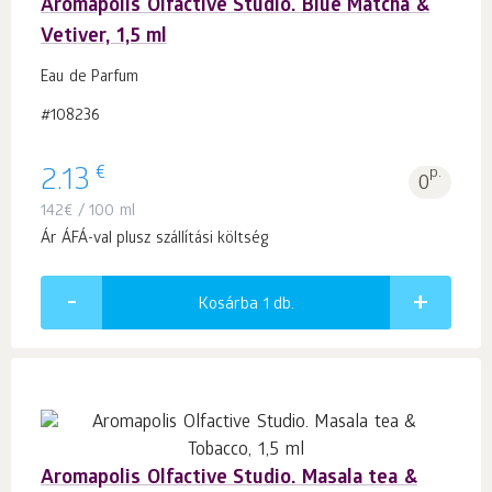
Aromapolis Olfactive Studio. Blue Matcha &
Vetiver, 1,5 ml
Eau de Parfum
#108236
€
2.13
p.
0
142
€
/ 100 ml
Ár ÁFÁ-val plusz szállítási költség
Kosárba 1
db.
Aromapolis Olfactive Studio. Masala tea &