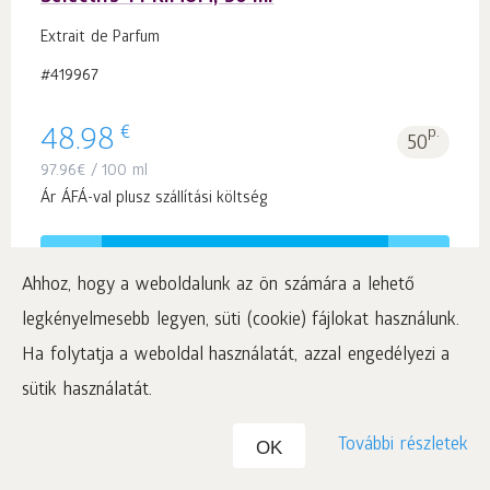
Extrait de Parfum
#419967
€
48.98
p.
50
97.96
€
/ 100 ml
Ár ÁFÁ-val plusz szállítási költség
Kosárba 1
db.
Ahhoz, hogy a weboldalunk az ön számára a lehető
legkényelmesebb legyen, süti (cookie) fájlokat használunk.
Ha folytatja a weboldal használatát, azzal engedélyezi a
sütik használatát.
Aromapolis Olfactive Studio. Parfums
További részletek
OK
Sélectifs 6 SEXTUM, 50 ml