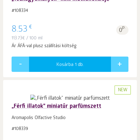
#108334
€
8.53
p.
0
113.73
€
/ 100 ml
Ár ÁFÁ-val plusz szállítási költség
Kosárba 1
db.
NEW
„Férfi illatok” miniatűr parfümszett
Aromapolis Olfactive Studio
#108339