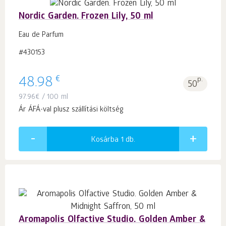
Nordic Garden. Frozen Lily, 50 ml
Eau de Parfum
#430153
€
48.98
p.
50
97.96
€
/ 100 ml
Ár ÁFÁ-val plusz szállítási költség
Kosárba 1
db.
Aromapolis Olfactive Studio. Golden Amber &