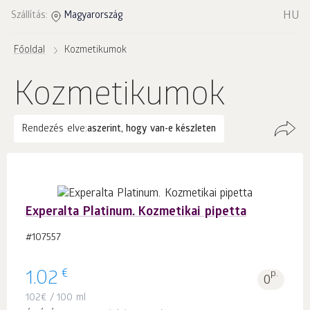
HU
Szállítás:
Magyarország
Főoldal
Kozmetikumok
Kozmetikumok
Rendezés elve:
aszerint, hogy van-e készleten
Experalta Platinum. Kozmetikai pipetta
#107557
€
1.02
p.
0
102
€
/ 100 ml