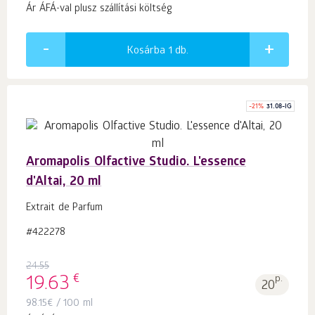
Ár ÁFÁ-val plusz szállítási költség
Kosárba 1
db.
-
21
%
31.08-IG
Aromapolis Olfactive Studio. L'essence
d'Altai, 20 ml
Extrait de Parfum
#422278
24.55
€
19.63
p.
20
98.15
€
/ 100 ml