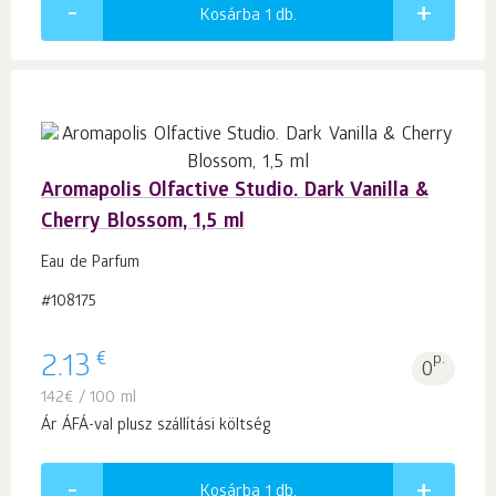
Kosárba 1
db.
Aromapolis Olfactive Studio. Dark Vanilla &
Cherry Blossom, 1,5 ml
Eau de Parfum
#108175
€
2.13
p.
0
142
€
/ 100 ml
Ár ÁFÁ-val plusz szállítási költség
Kosárba 1
db.