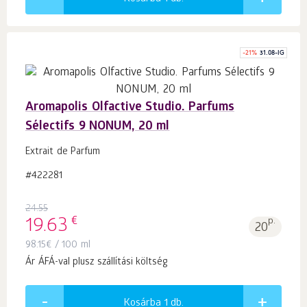
-
21
%
31.08-IG
Aromapolis Olfactive Studio. Parfums
Sélectifs 9 NONUM, 20 ml
Extrait de Parfum
#422281
24.55
€
19.63
p.
20
98.15
€
/ 100 ml
Ár ÁFÁ-val plusz szállítási költség
Kosárba 1
db.