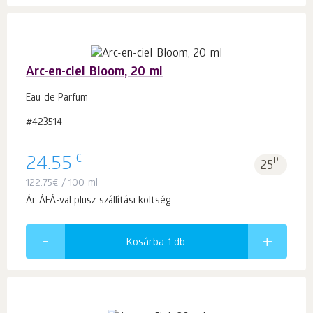
Arc-en-ciel Bloom, 20 ml
Eau de Parfum
#423514
€
24.55
p.
25
122.75
€
/ 100 ml
Ár ÁFÁ-val plusz szállítási költség
Kosárba 1
db.