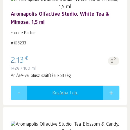
Aromapolis Olfactive Studio. White Tea &
Mimosa, 1,5 ml
Eau de Parfum
#108233
€
2.13
p.
0
142
€
/ 100 ml
Ár ÁFÁ-val plusz szállítási költség
Kosárba 1
db.