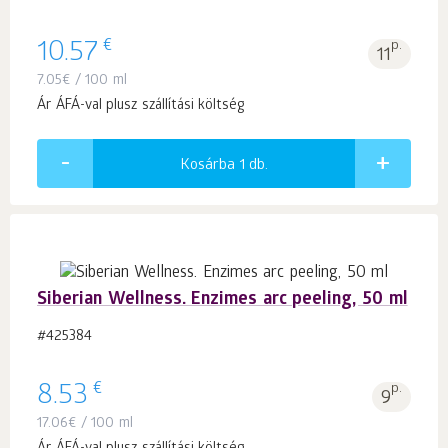
€
10.57
p.
11
7.05
€
/ 100 ml
Ár ÁFÁ-val plusz szállítási költség
Kosárba 1
db.
Siberian Wellness. Enzimes arc peeling, 50 ml
#425384
€
8.53
p.
9
17.06
€
/ 100 ml