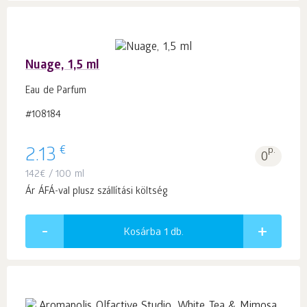
Nuage, 1,5 ml
Eau de Parfum
#108184
€
2.13
p.
0
142
€
/ 100 ml
Ár ÁFÁ-val plusz szállítási költség
Kosárba 1
db.