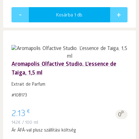
Kosárba 1
db.
Aromapolis Olfactive Studio. L'essence de
Taiga, 1,5 ml
Extrait de Parfum
#108173
€
2.13
p.
0
142
€
/ 100 ml
Ár ÁFÁ-val plusz szállítási költség