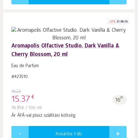
-
21
%
31.08-IG
Aromapolis Olfactive Studio. Dark Vanilla &
Cherry Blossom, 20 ml
Eau de Parfum
#423510
19.22
€
15.37
p.
16
76.85
€
/ 100 ml
Ár ÁFÁ-val plusz szállítási költség
Kosárba 1
db.