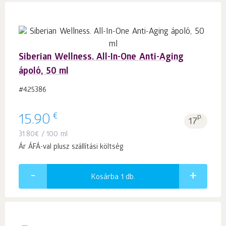
Siberian Wellness. All-In-One Anti-Aging
ápoló, 50 ml
#425386
€
15.90
p.
17
31.80
€
/ 100 ml
Ár ÁFÁ-val plusz szállítási költség
Kosárba 1
db.