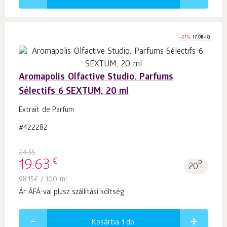
-
21
%
17.08-IG
Aromapolis Olfactive Studio. Parfums
Sélectifs 6 SEXTUM, 20 ml
Extrait de Parfum
#422282
24.55
€
19.63
p.
20
98.15
€
/ 100 ml
Ár ÁFÁ-val plusz szállítási költség
Kosárba 1
db.