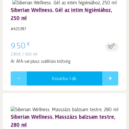
Siberian Wellness. Gél az intim higiéniához,
250 ml
#425387
€
9.50
p.
10
3.80
€
/ 100 ml
Ár ÁFÁ-val plusz szállítási költség
Kosárba 1
db.
Siberian Wellness. Masszázs balzsam testre,
280 ml