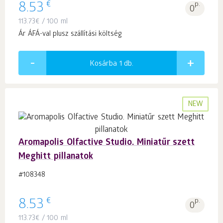
€
8.53
p.
0
113.73
€
/ 100 ml
Ár ÁFÁ-val plusz szállítási költség
Kosárba 1
db.
NEW
Aromapolis Olfactive Studio. Miniatűr szett
Meghitt pillanatok
#108348
€
8.53
p.
0
113.73
€
/ 100 ml