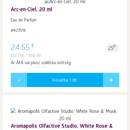
Arc-en-Ciel, 20 ml
Eau de Parfum
#423516
€
24.55
p.
25
122.75
€
/ 100 ml
Ár ÁFÁ-val plusz szállítási költség
Kosárba 1
db.
Aromapolis Olfactive Studio. White Rose &