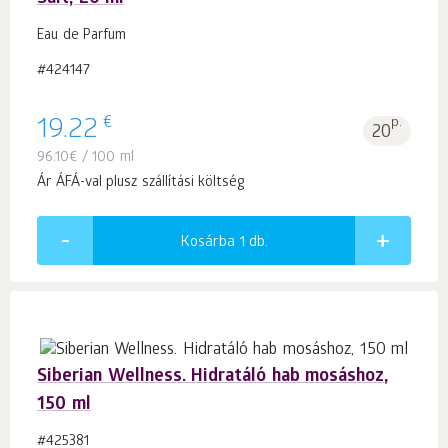
Eau de Parfum
#424147
€
19.22
p.
20
96.10
€
/ 100 ml
Ár ÁFÁ-val plusz szállítási költség
Kosárba 1
db.
Siberian Wellness. Hidratáló hab mosáshoz,
150 ml
#425381