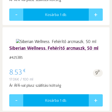
Ár ÁFÁ-val plusz szállítási költség
Kosárba 1
db.
Siberian Wellness. Fehérítő arcmaszk, 50 ml
#425385
€
8.53
p.
9
17.06
€
/ 100 ml
Ár ÁFÁ-val plusz szállítási költség
Kosárba 1
db.