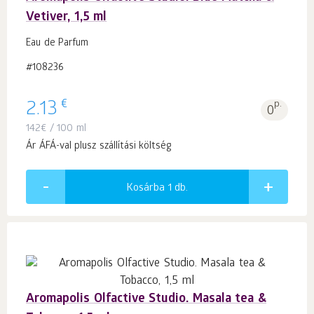
Vetiver, 1,5 ml
Eau de Parfum
#108236
€
2.13
p.
0
142
€
/ 100 ml
Ár ÁFÁ-val plusz szállítási költség
Kosárba 1
db.
Aromapolis Olfactive Studio. Masala tea &