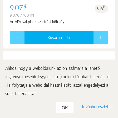
€
9.07
p.
9.6
9.07
€
/ 100 ml
Ár ÁFÁ-val plusz szállítási költség
Kosárba 1
db.
Ahhoz, hogy a weboldalunk az ön számára a lehető
Siberian Wellness. Basic testbalzsam, 100 ml
legkényelmesebb legyen, süti (cookie) fájlokat használunk.
#426182
Ha folytatja a weboldal használatát, azzal engedélyezi a
sütik használatát.
€
9.07
p.
9.6
9.07
€
/ 100 ml
További részletek
OK
Ár ÁFÁ-val plusz szállítási költség