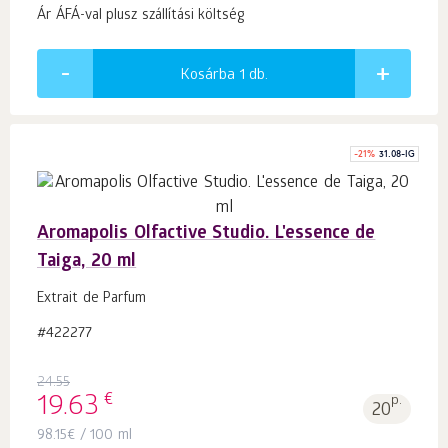
Ár ÁFÁ-val plusz szállítási költség
Kosárba 1
db.
-
21
%
31.08-IG
Aromapolis Olfactive Studio. L'essence de
Taiga, 20 ml
Extrait de Parfum
#422277
24.55
€
19.63
p.
20
98.15
€
/ 100 ml