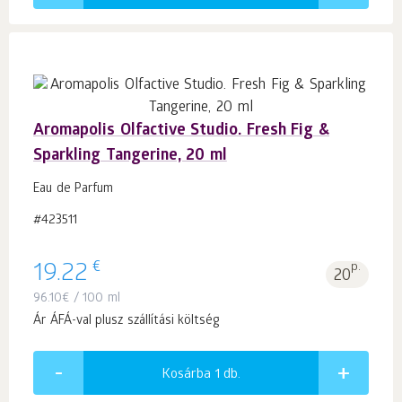
Aromapolis Olfactive Studio. Fresh Fig &
Sparkling Tangerine, 20 ml
Eau de Parfum
#423511
€
19.22
p.
20
96.10
€
/ 100 ml
Ár ÁFÁ-val plusz szállítási költség
Kosárba 1
db.