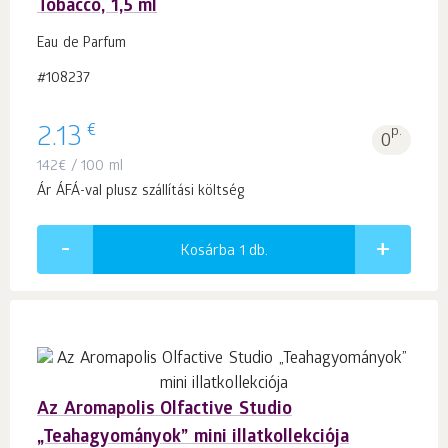
Tobacco, 1,5 ml
Eau de Parfum
#108237
€
2.13
p.
0
142
€
/ 100 ml
Ár ÁFÁ-val plusz szállítási költség
Kosárba 1
db.
Az Aromapolis Olfactive Studio
„Teahagyományok” mini illatkollekciója