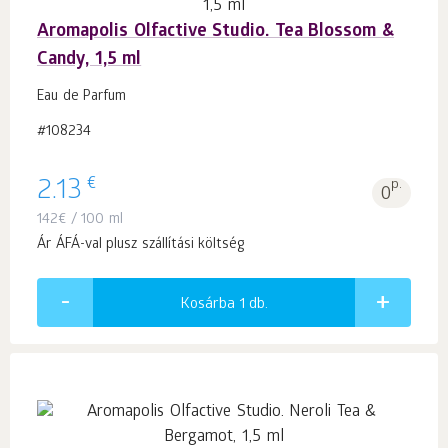
Aromapolis Olfactive Studio. Tea Blossom &
Candy, 1,5 ml
Eau de Parfum
#108234
€
2.13
p.
0
142
€
/ 100 ml
Ár ÁFÁ-val plusz szállítási költség
Kosárba 1
db.