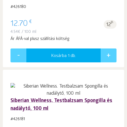
#426180
€
12.70
p.
12
4.54
€
/ 100 ml
Ár ÁFÁ-val plusz szállítási költség
Kosárba 1
db.
Siberian Wellness. Testbalzsam Spongilla és
nadálytő, 100 ml
#426181