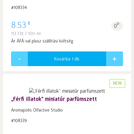
#108334
€
8.53
p.
0
113.73
€
/ 100 ml
Ár ÁFÁ-val plusz szállítási költség
Kosárba 1
db.
NEW
„Férfi illatok” miniatűr parfümszett
Aromapolis Olfactive Studio
#108339