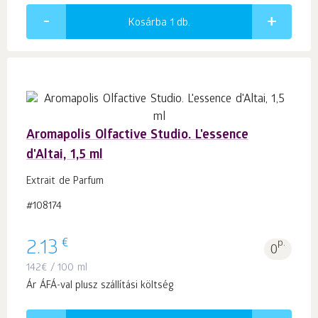
Kosárba 1
db.
Aromapolis Olfactive Studio. L'essence
d'Altai, 1,5 ml
Extrait de Parfum
#108174
€
2.13
p.
0
142
€
/ 100 ml
Ár ÁFÁ-val plusz szállítási költség