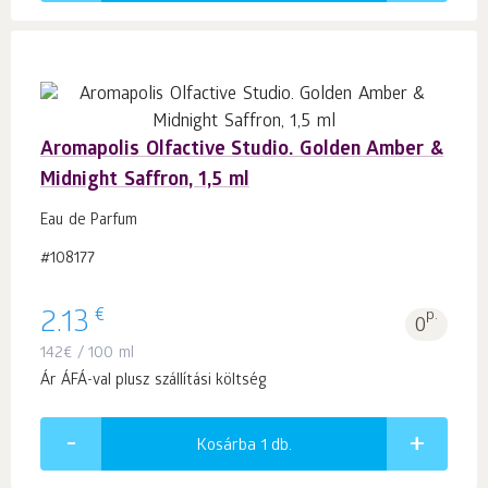
Aromapolis Olfactive Studio. Golden Amber &
Midnight Saffron, 1,5 ml
Eau de Parfum
#108177
€
2.13
p.
0
142
€
/ 100 ml
Ár ÁFÁ-val plusz szállítási költség
Kosárba 1
db.