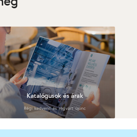
 meg
Katalógusok és árak
Régi kedvenc és régvárt újonc