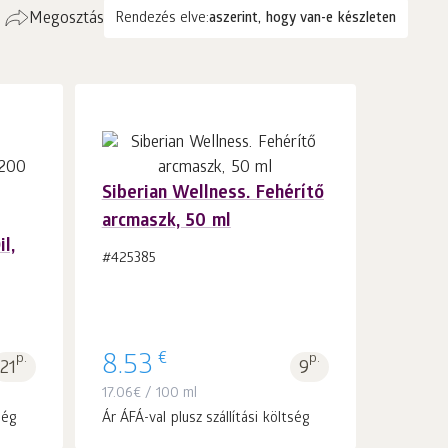
Megosztás
Rendezés elve:
aszerint, hogy van-e készleten
Siberian Wellness. Fehérítő
arcmaszk, 50 ml
Kosárba 1
db.
l,
#425385
€
p.
8.53
p.
21
9
17.06
€
/ 100 ml
ség
Ár ÁFÁ-val plusz szállítási költség