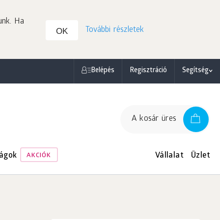
unk. Ha
További részletek
OK
Belépés
Regisztráció
Segítség
A kosár üres
ágok
Vállalat
Üzlet
AKCIÓK