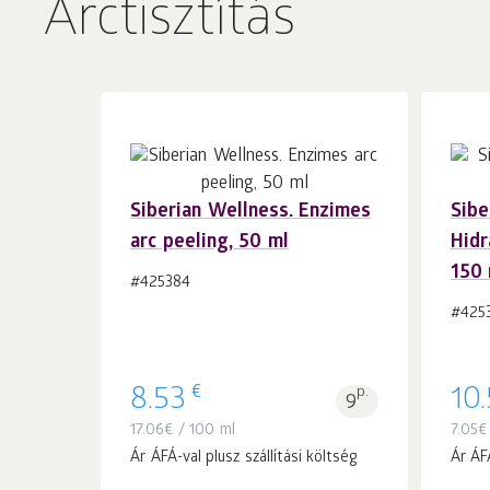
Arctisztítás
Siberian Wellness. Enzimes
Sibe
arc peeling, 50 ml
Hidr
Kosárba 1
db.
150 
#425384
#425
€
8.53
p.
10
9
17.06
€
/ 100 ml
7.05
€
Ár ÁFÁ-val plusz szállítási költség
Ár ÁFÁ