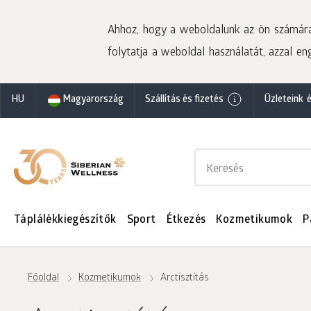
Ahhoz, hogy a weboldalunk az ön számára 
folytatja a weboldal használatát, azzal eng
HU
Magyarország
Szállítás és fizetés
Üzleteink 
Táplálékkiegészítők
Sport
Étkezés
Kozmetikumok
P
Főoldal
Kozmetikumok
Arctisztítás