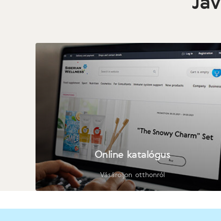
Jav
Online katalógus
Vásároljon otthonról