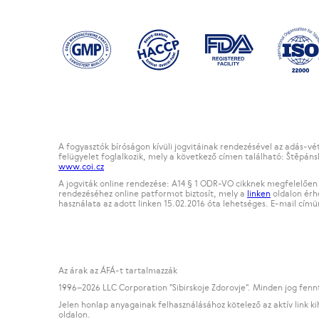
A fogyasztók bíróságon kívüli jogvitáinak rendezésével az adás-vé
felügyelet foglalkozik, mely a következő címen található: Štěpáns
www.coi.cz
A jogviták online rendezése: A14 § 1 ODR-VO cikknek megfelelően 
rendezéséhez online patformot biztosít, mely a
linken
oldalon érhe
használata az adott linken 15.02.2016 óta lehetséges. E-mail cím
Az árak az ÁFÁ-t tartalmazzák
1996
–2026 LLC Corporation "Sibirskoje Zdorovje". Minden jog fenn
Jelen honlap anyagainak felhasználásához kötelező az aktív link 
oldalon.