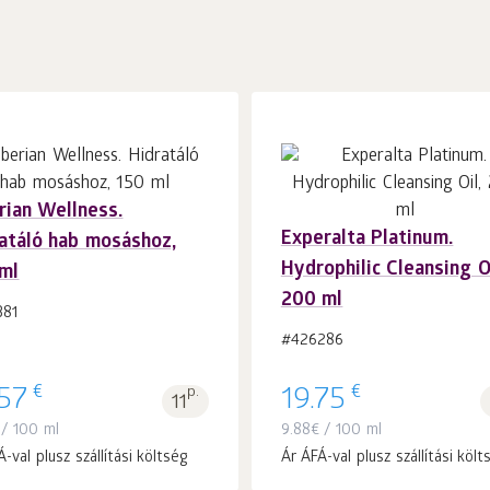
rian Wellness.
Experalta Platinum.
atáló hab mosáshoz,
Kosárba 1
db.
Kosárba 1
db.
Hydrophilic Cleansing Oi
ml
200 ml
381
#426286
€
€
.57
p.
19.75
11
/ 100 ml
9.88
€
/ 100 ml
-val plusz szállítási költség
Ár ÁFÁ-val plusz szállítási költ