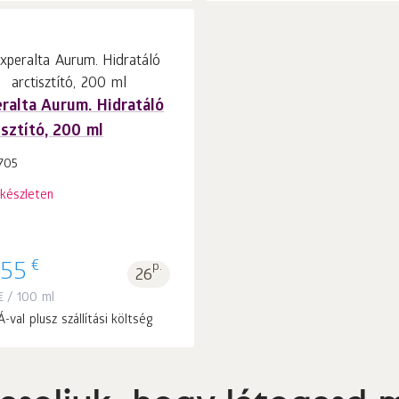
ralta Aurum. Hidratáló
isztító, 200 ml
705
 készleten
€
.55
p.
26
€
/ 100 ml
-val plusz szállítási költség