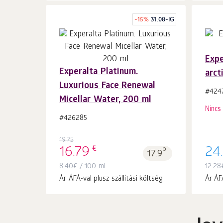
-
15
%
31.08-IG
Expe
Experalta Platinum.
arct
Kosárba 1
db.
Luxurious Face Renewal
#424
Micellar Water, 200 ml
Nincs
#426285
19.75
€
16.79
p.
24
17.9
8.40
€
/ 100 ml
12.28
Ár ÁFÁ-val plusz szállítási költség
Ár ÁFÁ