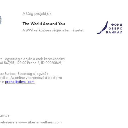
A Cég projektjei:
The World Around You
A WWF-el közösen védjük a természetet
teli egyezség alapján a cseh kereskedelmi
ká 567/15, 120 00 Praha 2, ID 00020869,
az Európai Bizottság a jogviták
tő el. Az online vitarendezési platform
ünk:
praha@sibval.com
tartva.
kihelyezése a www.siberianwellness.com