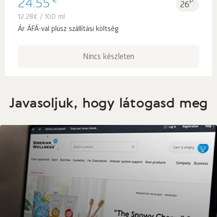
€
24.55
p.
26
12.28
€
/ 100 ml
Ár ÁFÁ-val plusz szállítási költség
Nincs készleten
Javasoljuk, hogy látogasd meg