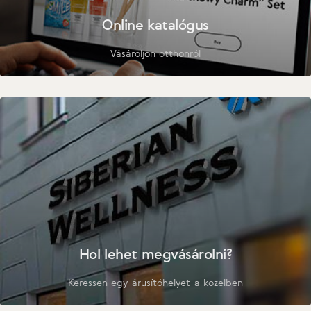
Online katalógus
Vásároljon otthonról
Hol lehet megvásárolni?
Keressen egy árusítóhelyet a közelben