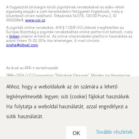
A fogyasztók bíróságon kívüli jogvitáinak rendezésével az adás-vételi
egyezség alapján a cseh kereskedelmi felügyelet foglalkozik, mely a
következő címen található: Štěpánská 567/15, 120 00 Praha 2, ID
00020869,
www.coi.cz
A jogviták online rendezése: A14 § 1 ODR-VO cikknek megfelelően az
Európai Bizottság a jogviták rendezéséhez online patformot biztosít, mely
a
linken
oldalon érhető el. Az online vitarendezési platform használata az
adott linken 15.02.2016 óta lehetséges. E-mail címünk:
praha@sibval.com
Az árak az ÁFÁ-t tartalmazzák
1996
–2026 LLC Corporation "Sibirskoje Zdorovje". Minden jog fenntartva.
Jelen honlap anyagainak felhasználásához kötelező az aktív link
Ahhoz, hogy a weboldalunk az ön számára a lehető
kihelyezése a www.siberianwellness.com oldalon.
legkényelmesebb legyen, süti (cookie) fájlokat használunk.
A panaszügyintézés rendje
Vásárlás feltételei
Ha folytatja a weboldal használatát, azzal engedélyezi a
Tájékoztató a személyes adatok feldolgozásáról
sütik használatát.
További részletek
OK