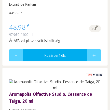
Extrait de Parfum
#419967
€
48.98
p.
50
97.96
€
/ 100 ml
Ár ÁFÁ-val plusz szállítási költség
Kosárba 1
db.
-
21
%
31.08-IG
Aromapolis Olfactive Studio. L'essence de
Taiga, 20 ml