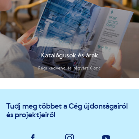
Katalógusok és árak
Régi kedvenc és régvárt újonc
Tudj meg többet a Cég újdonságairól
és projektjeiről