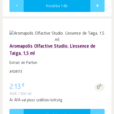
Kosárba 1
db.
Aromapolis Olfactive Studio. L'essence de
Taiga, 1,5 ml
Extrait de Parfum
#108173
€
2.13
p.
0
142
€
/ 100 ml
Ár ÁFÁ-val plusz szállítási költség