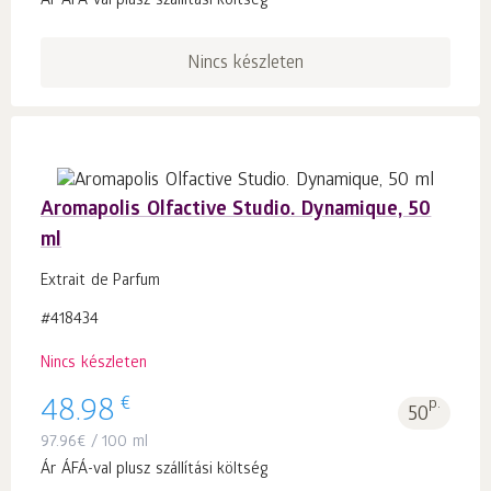
Ár ÁFÁ-val plusz szállítási költség
Nincs készleten
Aromapolis Olfactive Studio. Dynamique, 50
ml
Extrait de Parfum
#418434
Nincs készleten
€
48.98
p.
50
97.96
€
/ 100 ml
Ár ÁFÁ-val plusz szállítási költség