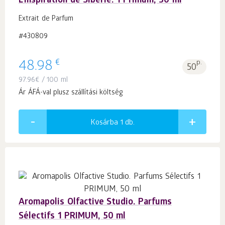
L’inspiration de Sibérie. 1 Primum, 50 ml
Extrait de Parfum
#430809
€
48.98
p.
50
97.96
€
/ 100 ml
Ár ÁFÁ-val plusz szállítási költség
Kosárba 1
db.
Aromapolis Olfactive Studio. Parfums
Sélectifs 1 PRIMUM, 50 ml