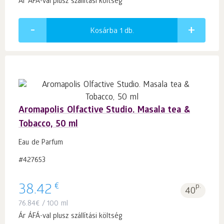
Ár ÁFÁ-val plusz szállítási költség
Kosárba 1
db.
Aromapolis Olfactive Studio. Masala tea &
Tobacco, 50 ml
Eau de Parfum
#427653
€
38.42
p.
40
76.84
€
/ 100 ml
Ár ÁFÁ-val plusz szállítási költség