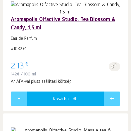
Aromapolis Olfactive Studio. Tea Blossom &
Candy, 1,5 ml
Eau de Parfum
#108234
€
2.13
p.
0
142
€
/ 100 ml
Ár ÁFÁ-val plusz szállítási költség
Kosárba 1
db.