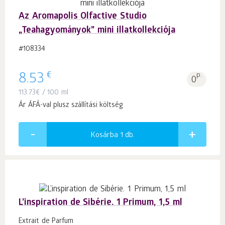
Az Aromapolis Olfactive Studio
„Teahagyományok” mini illatkollekciója
#108334
€
8.53
p.
0
113.73
€
/ 100 ml
Ár ÁFÁ-val plusz szállítási költség
Kosárba 1
db.
L’inspiration de Sibérie. 1 Primum, 1,5 ml
Extrait de Parfum