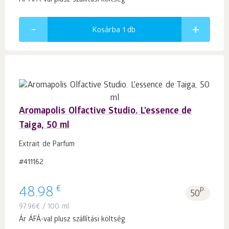
Ár ÁFÁ-val plusz szállítási költség
Kosárba 1
db.
Aromapolis Olfactive Studio. L'essence de
Taiga, 50 ml
Extrait de Parfum
#411162
€
48.98
p.
50
97.96
€
/ 100 ml
Ár ÁFÁ-val plusz szállítási költség