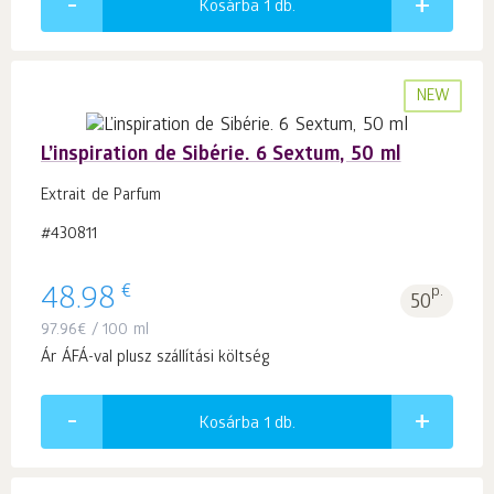
Kosárba 1
db.
NEW
L’inspiration de Sibérie. 6 Sextum, 50 ml
Extrait de Parfum
#430811
€
48.98
p.
50
97.96
€
/ 100 ml
Ár ÁFÁ-val plusz szállítási költség
Kosárba 1
db.