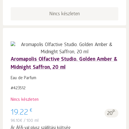
Nincs készleten
Aromapolis Olfactive Studio. Golden Amber &
Midnight Saffron, 20 ml
Eau de Parfum
#423512
Nincs készleten
€
19.22
p.
20
96.10
€
/ 100 ml
Ár ÁFÁ-val plusz szállítási költség