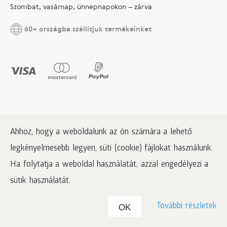
Szombat, vasárnap, ünnepnapokon – zárva
60+ országba szállítjuk termékeinket
Ahhoz, hogy a weboldalunk az ön számára a lehető
legkényelmesebb legyen, süti (cookie) fájlokat használunk.
Ha folytatja a weboldal használatát, azzal engedélyezi a
sütik használatát.
A fogyasztók bíróságon kívüli jogvitáinak rendezésével az adás-vételi
További részletek
OK
egyezség alapján a cseh kereskedelmi felügyelet foglalkozik, mely a
következő címen található: Štěpánská 567/15, 120 00 Praha 2, ID
00020869,
www.coi.cz