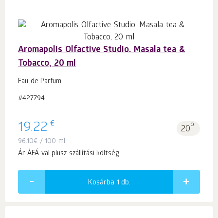
Aromapolis Olfactive Studio. Masala tea &
Tobacco, 20 ml
Eau de Parfum
#427794
€
19.22
p.
20
96.10
€
/ 100 ml
Ár ÁFÁ-val plusz szállítási költség
Kosárba 1
db.