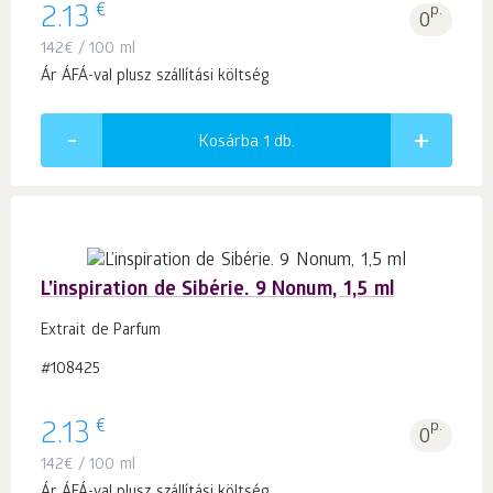
€
2.13
p.
0
142
€
/ 100 ml
Ár ÁFÁ-val plusz szállítási költség
Kosárba 1
db.
L’inspiration de Sibérie. 9 Nonum, 1,5 ml
Extrait de Parfum
#108425
€
2.13
p.
0
142
€
/ 100 ml