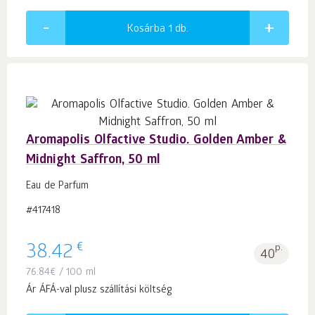
Kosárba 1
db.
Aromapolis Olfactive Studio. Golden Amber &
Midnight Saffron, 50 ml
Eau de Parfum
#417418
€
38.42
p.
40
76.84
€
/ 100 ml
Ár ÁFÁ-val plusz szállítási költség