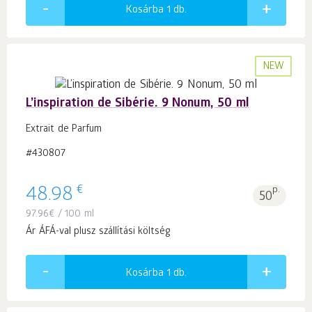
Kosárba 1
db.
NEW
L’inspiration de Sibérie. 9 Nonum, 50 ml
Extrait de Parfum
#430807
€
48.98
p.
50
97.96
€
/ 100 ml
Ár ÁFÁ-val plusz szállítási költség
Kosárba 1
db.