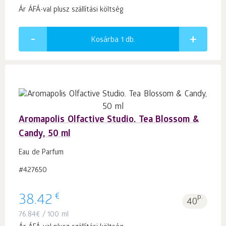
Ár ÁFÁ-val plusz szállítási költség
Kosárba 1
db.
Aromapolis Olfactive Studio. Tea Blossom &
Candy, 50 ml
Eau de Parfum
#427650
€
38.42
p.
40
76.84
€
/ 100 ml