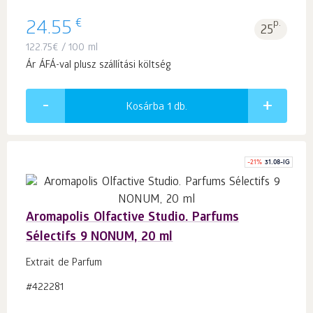
€
24.55
p.
25
122.75
€
/ 100 ml
Ár ÁFÁ-val plusz szállítási költség
Kosárba 1
db.
-
21
%
31.08-IG
Aromapolis Olfactive Studio. Parfums
Sélectifs 9 NONUM, 20 ml
Extrait de Parfum
#422281