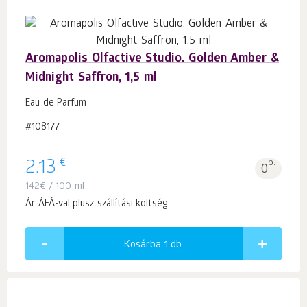
Aromapolis Olfactive Studio. Golden Amber &
Midnight Saffron, 1,5 ml
Eau de Parfum
#108177
€
2.13
p.
0
142
€
/ 100 ml
Ár ÁFÁ-val plusz szállítási költség
Kosárba 1
db.