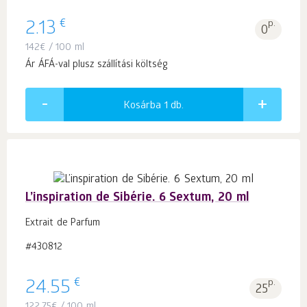
€
2.13
p.
0
142
€
/ 100 ml
Ár ÁFÁ-val plusz szállítási költség
Kosárba 1
db.
L’inspiration de Sibérie. 6 Sextum, 20 ml
Extrait de Parfum
#430812
€
24.55
p.
25