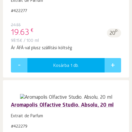
Extrait de Parfum
#422277
24.55
€
19.63
p.
20
98.15
€
/ 100 ml
Ár ÁFÁ-val plusz szállítási költség
Kosárba 1
db.
Aromapolis Olfactive Studio. Absolu, 20 ml
Extrait de Parfum
#422279