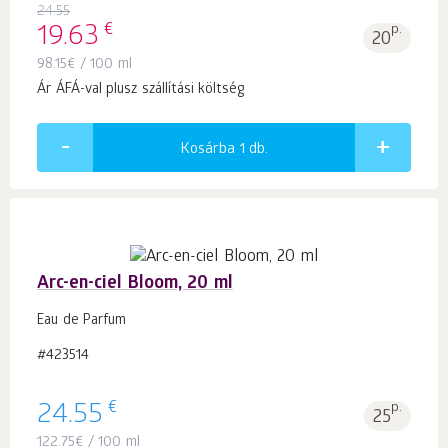
24.55
€
19.63
p.
20
98.15
€
/ 100 ml
Ár ÁFÁ-val plusz szállítási költség
Kosárba 1
db.
Arc-en-ciel Bloom, 20 ml
Eau de Parfum
#423514
€
24.55
p.
25
122.75
€
/ 100 ml