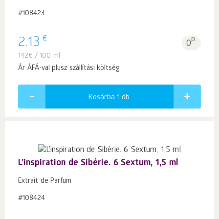
#108423
€
2.13
p.
0
142
€
/ 100 ml
Ár ÁFÁ-val plusz szállítási költség
Kosárba 1
db.
L’inspiration de Sibérie. 6 Sextum, 1,5 ml
Extrait de Parfum
#108424