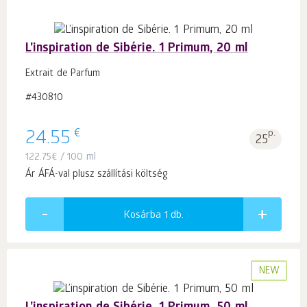
L’inspiration de Sibérie. 1 Primum, 20 ml
Extrait de Parfum
#430810
€
24.55
p.
25
122.75
€
/ 100 ml
Ár ÁFÁ-val plusz szállítási költség
Kosárba 1
db.
NEW