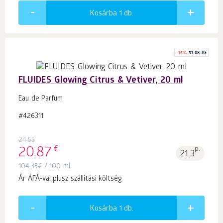
Kosárba 1
db.
-
15
%
31.08-IG
FLUIDES Glowing Citrus & Vetiver, 20 ml
Eau de Parfum
#426311
24.55
€
20.87
p.
21.3
104.35
€
/ 100 ml
Ár ÁFÁ-val plusz szállítási költség
Kosárba 1
db.