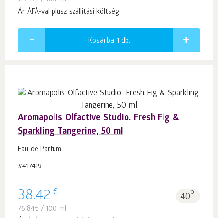
113.73
€
/ 100 ml
Ár ÁFÁ-val plusz szállítási költség
Kosárba 1
db.
Aromapolis Olfactive Studio. Fresh Fig &
Sparkling Tangerine, 50 ml
Eau de Parfum
#417419
€
38.42
p.
40
76.84
€
/ 100 ml