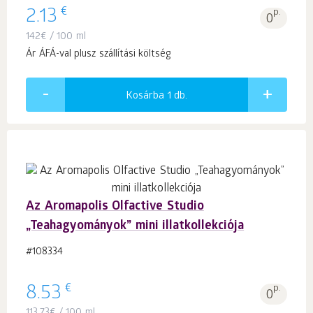
€
2.13
p.
0
142
€
/ 100 ml
Ár ÁFÁ-val plusz szállítási költség
Kosárba 1
db.
Az Aromapolis Olfactive Studio
„Teahagyományok” mini illatkollekciója
#108334
€
8.53
p.
0