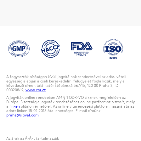
A fogyasztók bíróságon kívüli jogvitáinak rendezésével az adás-vételi
egyezség alapján a cseh kereskedelmi felügyelet foglalkozik, mely a
következő címen található: Štěpánská 567/15, 120 00 Praha 2, ID
00020869,
www.coi.cz
A jogviták online rendezése: A14 § 1 ODR-VO cikknek megfelelően az
Európai Bizottság a jogviták rendezéséhez online patformot biztosít, mely
a
linken
oldalon érhető el. Az online vitarendezési platform használata az
adott linken 15.02.2016 óta lehetséges. E-mail címünk:
praha@sibval.com
Az árak az ÁFÁ-t tartalmazzák