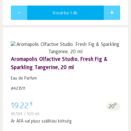
Kosárba 1
db.
Aromapolis Olfactive Studio. Fresh Fig &
Sparkling Tangerine, 20 ml
Eau de Parfum
#423511
€
19.22
p.
20
96.10
€
/ 100 ml
Ár ÁFÁ-val plusz szállítási költség