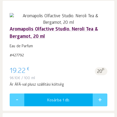
Aromapolis Olfactive Studio. Neroli Tea &
Bergamot, 20 ml
Eau de Parfum
#427792
€
19.22
p.
20
96.10
€
/ 100 ml
Ár ÁFÁ-val plusz szállítási költség
Kosárba 1
db.