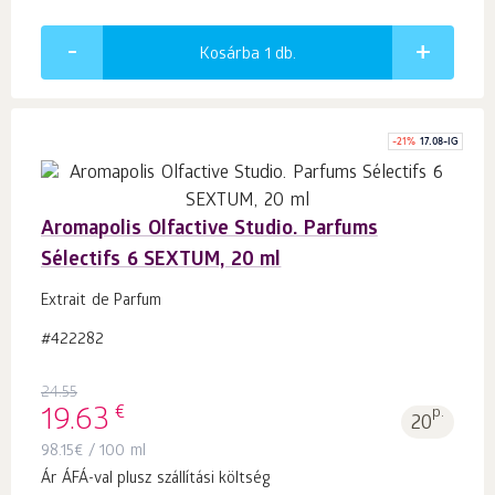
Kosárba 1
db.
-
21
%
17.08-IG
Aromapolis Olfactive Studio. Parfums
Sélectifs 6 SEXTUM, 20 ml
Extrait de Parfum
#422282
24.55
€
19.63
p.
20
98.15
€
/ 100 ml
Ár ÁFÁ-val plusz szállítási költség