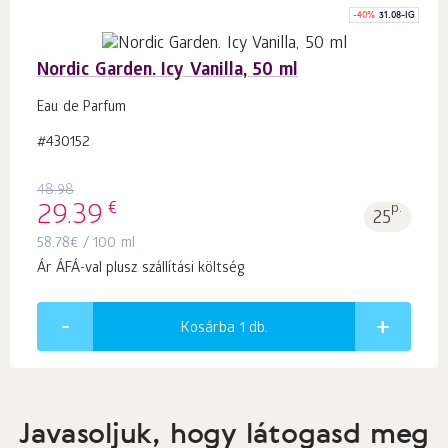
-
40
%
31.08-IG
Nordic Garden. Icy Vanilla, 50 ml
Eau de Parfum
#430152
48.98
€
29.39
p.
25
58.78
€
/ 100 ml
Ár ÁFÁ-val plusz szállítási költség
Kosárba 1
db.
Javasoljuk, hogy látogasd meg