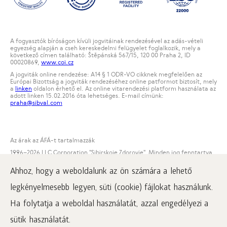
A fogyasztók bíróságon kívüli jogvitáinak rendezésével az adás-vételi
egyezség alapján a cseh kereskedelmi felügyelet foglalkozik, mely a
következő címen található: Štěpánská 567/15, 120 00 Praha 2, ID
00020869,
www.coi.cz
A jogviták online rendezése: A14 § 1 ODR-VO cikknek megfelelően az
Európai Bizottság a jogviták rendezéséhez online patformot biztosít, mely
a
linken
oldalon érhető el. Az online vitarendezési platform használata az
adott linken 15.02.2016 óta lehetséges. E-mail címünk:
praha@sibval.com
Az árak az ÁFÁ-t tartalmazzák
1996
–2026 LLC Corporation "Sibirskoje Zdorovje". Minden jog fenntartva.
Jelen honlap anyagainak felhasználásához kötelező az aktív link
Ahhoz, hogy a weboldalunk az ön számára a lehető
kihelyezése a www.siberianwellness.com oldalon.
legkényelmesebb legyen, süti (cookie) fájlokat használunk.
A panaszügyintézés rendje
Vásárlás feltételei
Ha folytatja a weboldal használatát, azzal engedélyezi a
Tájékoztató a személyes adatok feldolgozásáról
sütik használatát.