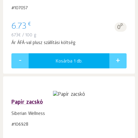
#107057
€
6.73
p.
0
673
€
/ 100 g
Ár ÁFÁ-val plusz szállítási költség
Kosárba 1
db.
Papír zacskó
Siberian Wellness
#106928