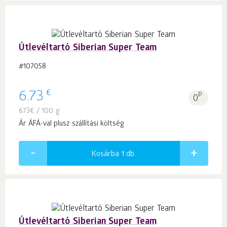
Útlevéltartó Siberian Super Team
#107058
€
6.73
p.
0
673
€
/ 100 g
Ár ÁFÁ-val plusz szállítási költség
Kosárba 1
db.
Útlevéltartó Siberian Super Team