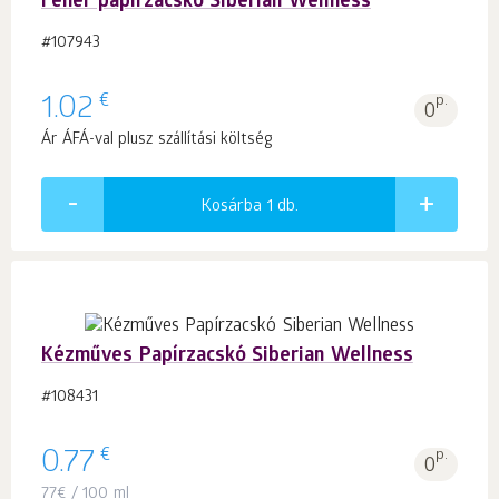
Fehér papírzacskó Siberian Wellness
#107943
€
1.02
p.
0
Ár ÁFÁ-val plusz szállítási költség
Kosárba 1
db.
Kézműves Papírzacskó Siberian Wellness
#108431
€
0.77
p.
0
77
€
/ 100 ml