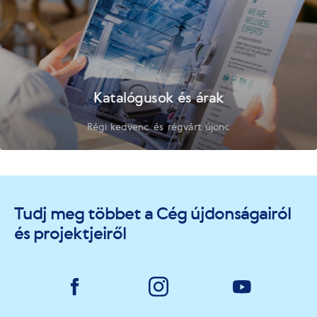
Katalógusok és árak
Régi kedvenc és régvárt újonc
Tudj meg többet a Cég újdonságairól
és projektjeiről