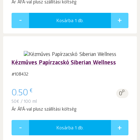
Ár ÁFÁ-val plusz szállítási költség
Kosárba 1
db.
Kézműves Papírzacskó Siberian Wellness
#108432
€
0.50
p.
0
50
€
/ 100 ml
Ár ÁFÁ-val plusz szállítási költség
Kosárba 1
db.