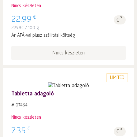
Nincs készleten
€
22.99
p.
0
2299
€
/ 100 g
Ár ÁFÁ-val plusz szállítási költség
Nincs készleten
LIMITED
Tabletta adagoló
#107464
Nincs készleten
€
7.35
p.
0