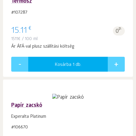
Termosz
#107287
€
15.11
p.
0
1511
€
/ 100 ml
Ár ÁFÁ-val plusz szállítási költség
Kosárba 1
db.
Papír zacskó
Experalta Platinum
#106670