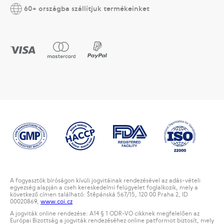
60+ országba szállítjuk termékeinket
A fogyasztók bíróságon kívüli jogvitáinak rendezésével az adás-vételi
egyezség alapján a cseh kereskedelmi felügyelet foglalkozik, mely a
következő címen található: Štěpánská 567/15, 120 00 Praha 2, ID
00020869,
www.coi.cz
A jogviták online rendezése: A14 § 1 ODR-VO cikknek megfelelően az
Európai Bizottság a jogviták rendezéséhez online patformot biztosít, mely