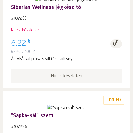
Siberian Wellness jégkészítő
#107283
Nincs készleten
€
6.22
p.
0
622
€
/ 100 g
Ár ÁFÁ-val plusz szállítási költség
Nincs készleten
LIMITED
"Sapka+sál" szett
#107286