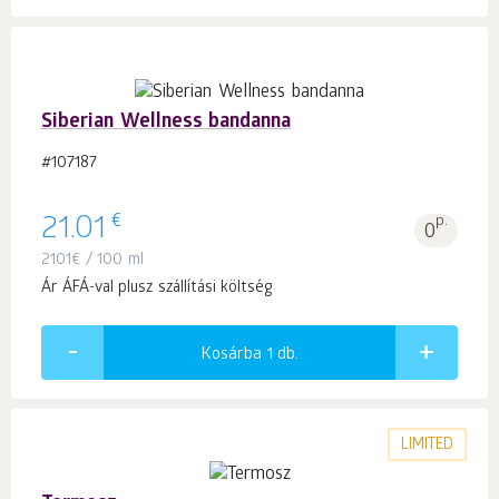
Siberian Wellness bandanna
#107187
€
21.01
p.
0
2101
€
/ 100 ml
Ár ÁFÁ-val plusz szállítási költség
Kosárba 1
db.
LIMITED