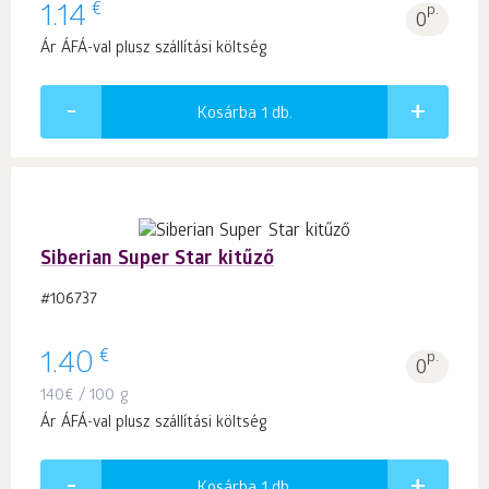
€
1.14
p.
0
Ár ÁFÁ-val plusz szállítási költség
Kosárba 1
db.
Siberian Super Star kitűző
#106737
€
1.40
p.
0
140
€
/ 100 g
Ár ÁFÁ-val plusz szállítási költség
Kosárba 1
db.