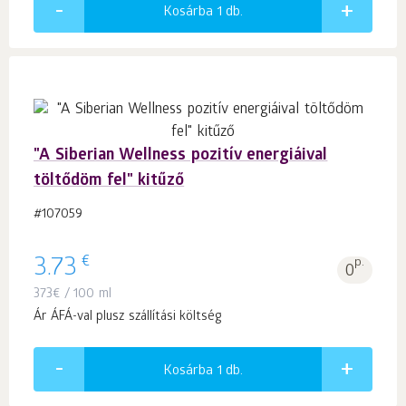
Kosárba 1
db.
"A Siberian Wellness pozitív energiáival
töltődöm fel" kitűző
#107059
€
3.73
p.
0
373
€
/ 100 ml
Ár ÁFÁ-val plusz szállítási költség
Kosárba 1
db.