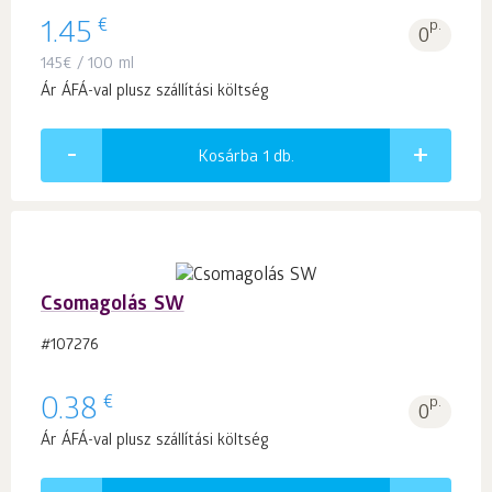
€
1.45
p.
0
145
€
/ 100 ml
Ár ÁFÁ-val plusz szállítási költség
Kosárba 1
db.
Csomagolás SW
#107276
€
0.38
p.
0
Ár ÁFÁ-val plusz szállítási költség