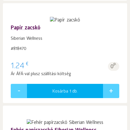
Papír zacskó
Siberian Wellness
#818470
€
1.24
p.
0
Ár ÁFÁ-val plusz szállítási költség
Kosárba 1
db.