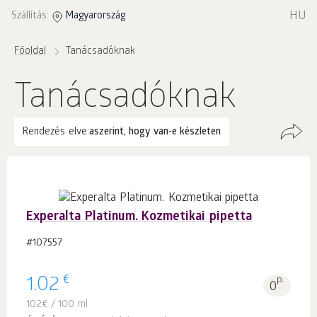
HU
Szállítás:
Magyarország
Főoldal
Tanácsadóknak
Tanácsadóknak
Rendezés elve:
aszerint, hogy van-e készleten
Experalta Platinum. Kozmetikai pipetta
#107557
€
1.02
p.
0
102
€
/ 100 ml