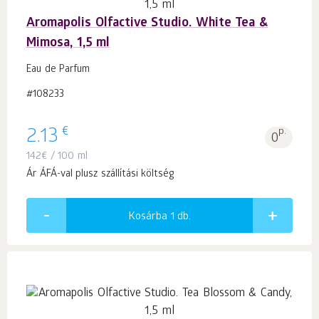
Aromapolis Olfactive Studio. White Tea &
Mimosa, 1,5 ml
Eau de Parfum
#108233
€
2.13
p.
0
142
€
/ 100 ml
Ár ÁFÁ-val plusz szállítási költség
Kosárba 1
db.