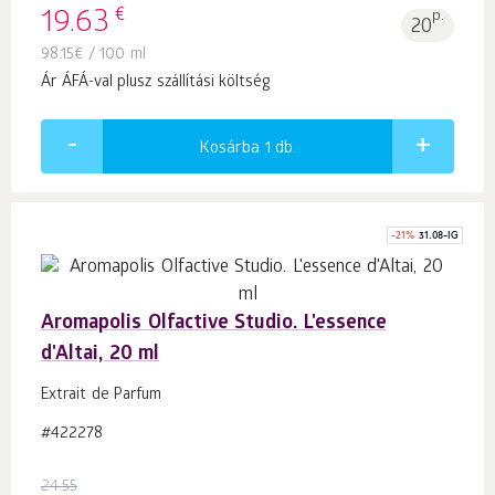
€
19.63
p.
20
98.15
€
/ 100 ml
Ár ÁFÁ-val plusz szállítási költség
Kosárba 1
db.
-
21
%
31.08-IG
Aromapolis Olfactive Studio. L'essence
d'Altai, 20 ml
Extrait de Parfum
#422278
24.55