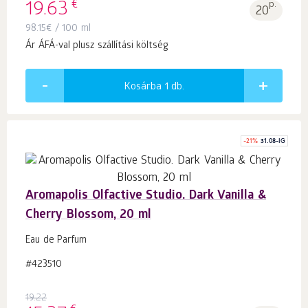
€
19.63
p.
20
98.15
€
/ 100 ml
Ár ÁFÁ-val plusz szállítási költség
Kosárba 1
db.
-
21
%
31.08-IG
Aromapolis Olfactive Studio. Dark Vanilla &
Cherry Blossom, 20 ml
Eau de Parfum
#423510
19.22