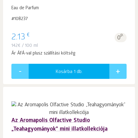
Eau de Parfum
#108237
€
2.13
p.
0
142
€
/ 100 ml
Ár ÁFÁ-val plusz szállítási költség
Kosárba 1
db.
Az Aromapolis Olfactive Studio
„Teahagyományok” mini illatkollekciója