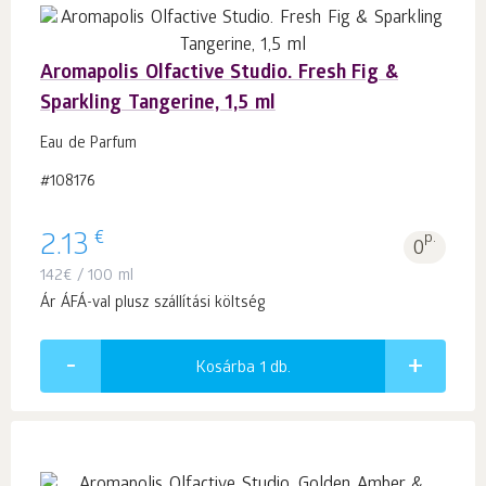
Aromapolis Olfactive Studio. Fresh Fig &
Sparkling Tangerine, 1,5 ml
Eau de Parfum
#108176
€
2.13
p.
0
142
€
/ 100 ml
Ár ÁFÁ-val plusz szállítási költség
Kosárba 1
db.