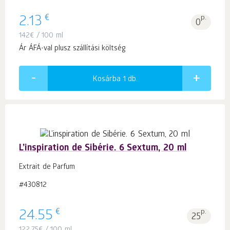
€
2.13
p.
0
142
€
/ 100 ml
Ár ÁFÁ-val plusz szállítási költség
Kosárba 1
db.
L’inspiration de Sibérie. 6 Sextum, 20 ml
Extrait de Parfum
#430812
€
24.55
p.
25