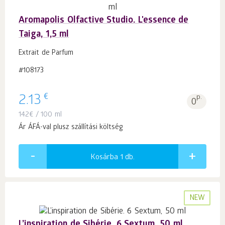
Aromapolis Olfactive Studio. L'essence de
Taiga, 1,5 ml
Extrait de Parfum
#108173
€
2.13
p.
0
142
€
/ 100 ml
Ár ÁFÁ-val plusz szállítási költség
Kosárba 1
db.
NEW
L’inspiration de Sibérie. 6 Sextum, 50 ml