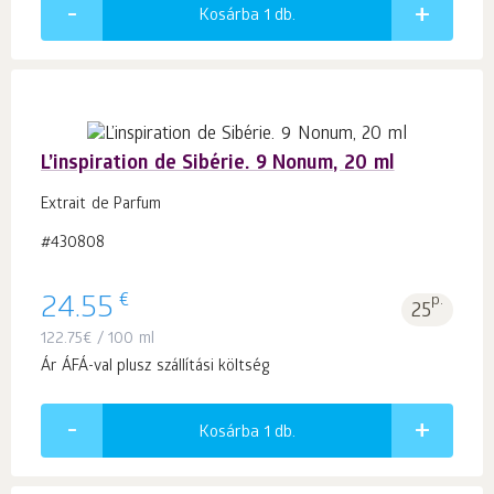
Kosárba 1
db.
L’inspiration de Sibérie. 9 Nonum, 20 ml
Extrait de Parfum
#430808
€
24.55
p.
25
122.75
€
/ 100 ml
Ár ÁFÁ-val plusz szállítási költség
Kosárba 1
db.