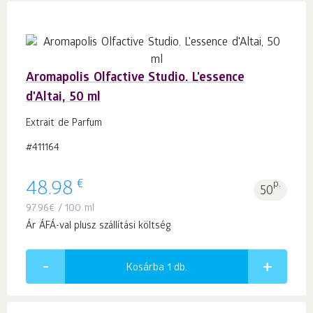
Aromapolis Olfactive Studio. L'essence
d'Altai, 50 ml
Extrait de Parfum
#411164
€
48.98
p.
50
97.96
€
/ 100 ml
Ár ÁFÁ-val plusz szállítási költség
Kosárba 1
db.