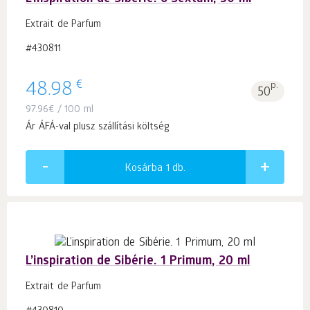
Extrait de Parfum
#430811
€
48.98
p.
50
97.96
€
/ 100 ml
Ár ÁFÁ-val plusz szállítási költség
Kosárba 1
db.
L’inspiration de Sibérie. 1 Primum, 20 ml
Extrait de Parfum