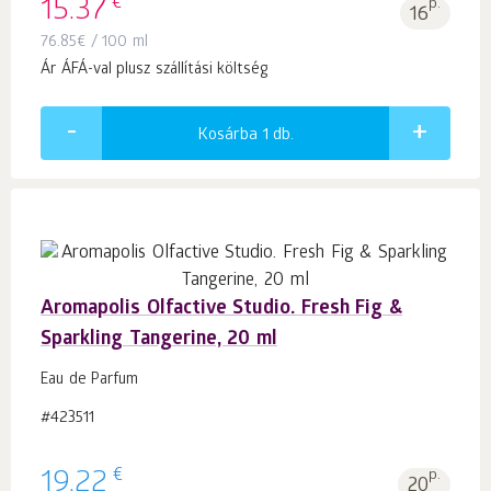
€
15.37
p.
16
76.85
€
/ 100 ml
Ár ÁFÁ-val plusz szállítási költség
Kosárba 1
db.
Aromapolis Olfactive Studio. Fresh Fig &
Sparkling Tangerine, 20 ml
Eau de Parfum
#423511
€
19.22
p.
20