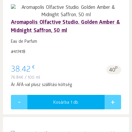
Aromapolis Olfactive Studio. Golden Amber &
Midnight Saffron, 50 ml
Eau de Parfum
#417418
€
38.42
p.
40
76.84
€
/ 100 ml
Ár ÁFÁ-val plusz szállítási költség
Kosárba 1
db.