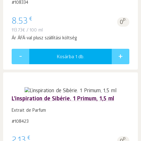
#108334
€
8.53
p.
0
113.73
€
/ 100 ml
Ár ÁFÁ-val plusz szállítási költség
Kosárba 1
db.
L’inspiration de Sibérie. 1 Primum, 1,5 ml
Extrait de Parfum
#108423
€
p.