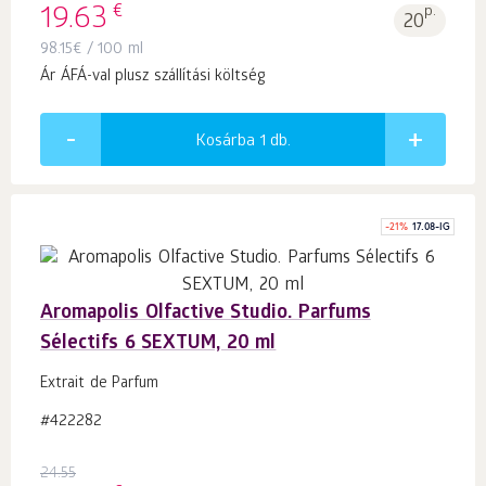
€
19.63
p.
20
98.15
€
/ 100 ml
Ár ÁFÁ-val plusz szállítási költség
Kosárba 1
db.
-
21
%
17.08-IG
Aromapolis Olfactive Studio. Parfums
Sélectifs 6 SEXTUM, 20 ml
Extrait de Parfum
#422282
24.55