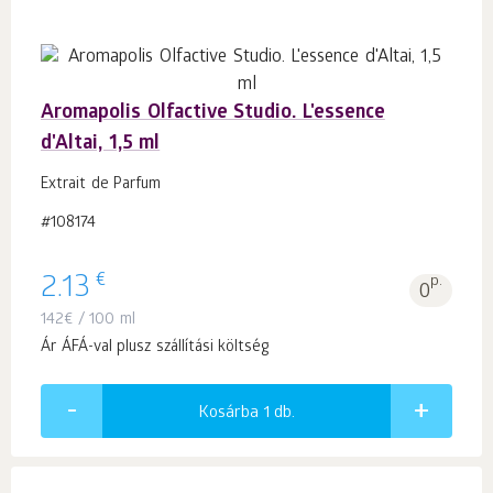
Aromapolis Olfactive Studio. L'essence
d'Altai, 1,5 ml
Extrait de Parfum
#108174
€
2.13
p.
0
142
€
/ 100 ml
Ár ÁFÁ-val plusz szállítási költség
Kosárba 1
db.