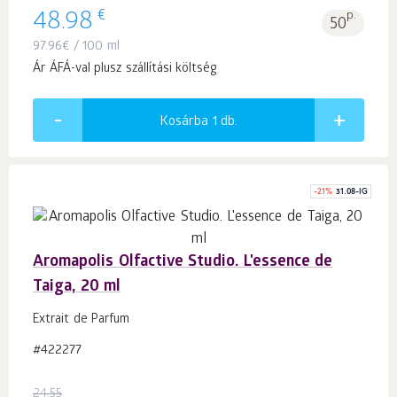
€
48.98
p.
50
97.96
€
/ 100 ml
Ár ÁFÁ-val plusz szállítási költség
Kosárba 1
db.
-
21
%
31.08-IG
Aromapolis Olfactive Studio. L'essence de
Taiga, 20 ml
Extrait de Parfum
#422277
24.55