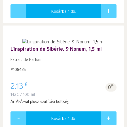
Kosárba 1
db.
L’inspiration de Sibérie. 9 Nonum, 1,5 ml
Extrait de Parfum
#108425
€
2.13
p.
0
142
€
/ 100 ml
Ár ÁFÁ-val plusz szállítási költség
Kosárba 1
db.