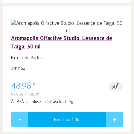
Aromapolis Olfactive Studio. L'essence de
Taiga, 50 ml
Extrait de Parfum
#411162
€
48.98
p.
50
97.96
€
/ 100 ml
Ár ÁFÁ-val plusz szállítási költség
Kosárba 1
db.