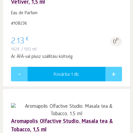
Vetiver, 1,5 ml
Eau de Parfum
#108236
€
2.13
p.
0
142
€
/ 100 ml
Ár ÁFÁ-val plusz szállítási költség
Kosárba 1
db.
Aromapolis Olfactive Studio. Masala tea &
Tobacco, 1,5 ml