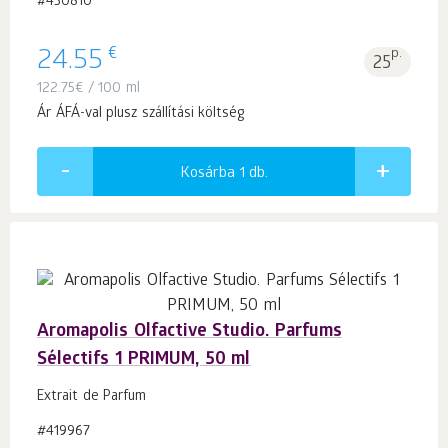
#430810
€
24.55
p.
25
122.75
€
/ 100 ml
Ár ÁFÁ-val plusz szállítási költség
Kosárba 1
db.
Aromapolis Olfactive Studio. Parfums
Sélectifs 1 PRIMUM, 50 ml
Extrait de Parfum
#419967