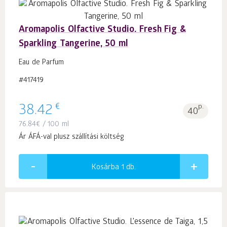
Aromapolis Olfactive Studio. Fresh Fig &
Sparkling Tangerine, 50 ml
Eau de Parfum
#417419
€
38.42
p.
40
76.84
€
/ 100 ml
Ár ÁFÁ-val plusz szállítási költség
Kosárba 1
db.