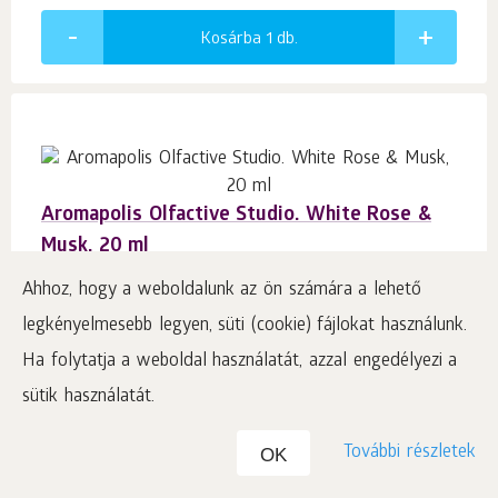
Kosárba 1
db.
Aromapolis Olfactive Studio. White Rose &
Musk, 20 ml
Eau de Parfum
Ahhoz, hogy a weboldalunk az ön számára a lehető
legkényelmesebb legyen, süti (cookie) fájlokat használunk.
#424145
Ha folytatja a weboldal használatát, azzal engedélyezi a
€
19.22
p.
20
sütik használatát.
96.10
€
/ 100 ml
További részletek
Ár ÁFÁ-val plusz szállítási költség
OK