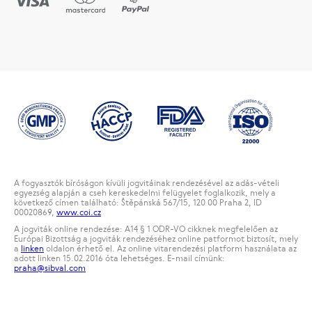
A fogyasztók bíróságon kívüli jogvitáinak rendezésével az adás-vételi
egyezség alapján a cseh kereskedelmi felügyelet foglalkozik, mely a
következő címen található: Štěpánská 567/15, 120 00 Praha 2, ID
00020869,
www.coi.cz
A jogviták online rendezése: A14 § 1 ODR-VO cikknek megfelelően az
Európai Bizottság a jogviták rendezéséhez online patformot biztosít, mely
a
linken
oldalon érhető el. Az online vitarendezési platform használata az
adott linken 15.02.2016 óta lehetséges. E-mail címünk:
praha@sibval.com