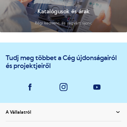
Katalógusok és árak
Régi kedvenc és régvárt újonc
Tudj meg többet a Cég újdonságairól
és projektjeiről
A Vállalatról