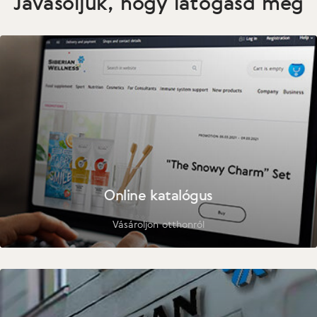
Javasoljuk, hogy látogasd meg
Online katalógus
Vásároljon otthonról