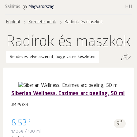
HU
Szállítás:
Magyarország
Főoldal
Kozmetikumok
Radírok és maszkok
Radírok és maszkok
Rendezés elve:
aszerint, hogy van-e készleten
Siberian Wellness. Enzimes arc peeling, 50 ml
#425384
€
8.53
p.
9
17.06
€
/ 100 ml