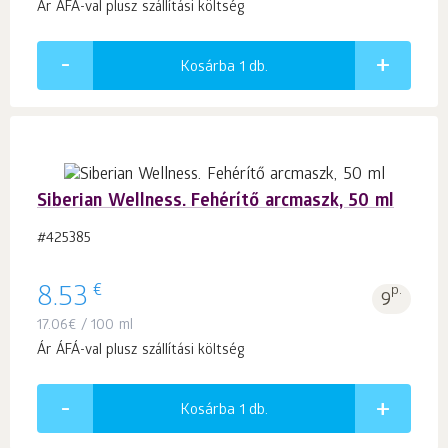
Ár ÁFÁ-val plusz szállítási költség
Kosárba 1
db.
Siberian Wellness. Fehérítő arcmaszk, 50 ml
#425385
€
8.53
p.
9
17.06
€
/ 100 ml
Ár ÁFÁ-val plusz szállítási költség
Kosárba 1
db.