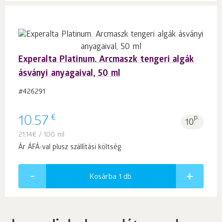
Experalta Platinum. Arcmaszk tengeri algák
ásványi anyagaival, 50 ml
#426291
€
10.57
p.
10
21.14
€
/ 100 ml
Ár ÁFÁ-val plusz szállítási költség
Kosárba 1
db.