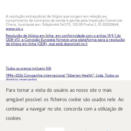
A resolução extrajudicial de litígios que surgem em relação ao
cumprimento de contratos de venda é gerida pela Inspecção Comercial
Checa, localizada em: Štěpánská 567/15, 120 00 Praha 2, ID 00020869,
www.coi.c
Resolução de litígios em linha: em conformidade com o artigo 14 § 1 do
ODR-VO, a Comissão Europeia fornece uma plataforma para a resolução
de litígios em linha (ODR), que está disponível no
li
Todos os preços incluem IVA
1996
–2026 Companhia internacional “Siberian Health”, Ltda. Todos os
direitos reservados.
A reprodução dos materiais deste site só é possível a condição de
Para tornar a visita do usuário ao nosso site o mais
colocação obrigatória de um link ativo para www.siberianhealth.com.
amigável possível, os ficheiros cookie são usados nele. Ao
Reclamação
Termos de compra
continuar a navegar no site, concorda com a utilização de
Processamento e proteção de dados pessoais
cookies.