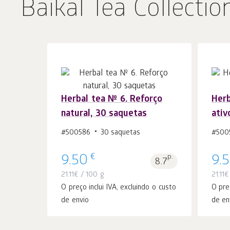
Baikal Tea Collectio
Herbal tea № 6. Reforço
Herb
natural, 30 saquetas
ativ
Ao carrinho
peças
1
#500586
30 saquetas
#500
€
9.50
p.
9.
8.7
21.11
€
/ 100 g
21.11
€
O preço inclui IVA, excluindo o custo
O pre
de envio
de en