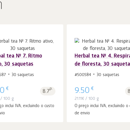
n
al tea № 7. Ritmo
Herbal tea № 4. Respir
o, 30 saquetas
de floresta, 30 saquet
Ao carrinho
Ao carrinho
peças
peças
1
1
587
30 saquetas
#500584
30 saquetas
€
€
50
p.
9.50
8.7
/ 100 g
21.11
€
/ 100 g
ço inclui IVA, excluindo o custo
O preço inclui IVA, excluindo o
vio
de envio