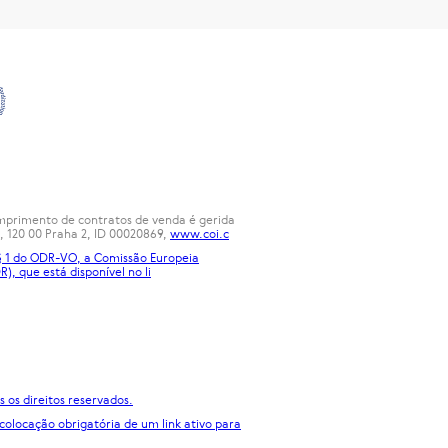
cumprimento de contratos de venda é gerida
, 120 00 Praha 2, ID 00020869,
www.coi.c
 § 1 do ODR-VO, a Comissão Europeia
R), que está disponível no
li
 os direitos reservados.
 colocação obrigatória de um link ativo para