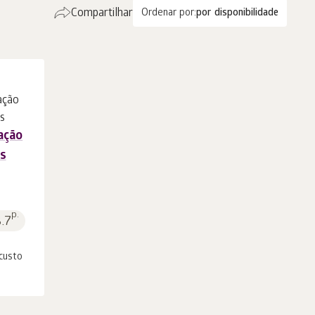
Compartilhar
Ordenar por:
por disponibilidade
ação
as
p.
8.7
 custo