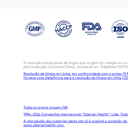
A resolução extrajudicial de litígios que surgem em relação ao 
pela Inspecção Comercial Checa, localizada em: Štěpánská 567/15
Resolução de litígios em linha: em conformidade com o artigo 14
fornece uma plataforma para a resolução de litígios em linha (OD
Todos os preços incluem IVA
1996
–2026 Companhia internacional “Siberian Health”, Ltda. Todos
A reprodução dos materiais deste site só é possível a condição de
www.siberianhealth.com.