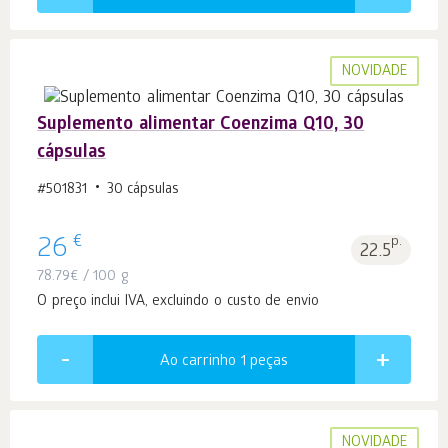
NOVIDADE
Suplemento alimentar Coenzima Q10, 30
cápsulas
#501831
30 cápsulas
€
26
p.
22.5
78.79
€
/ 100 g
O preço inclui IVA, excluindo o custo de envio
Ao carrinho 1
peças
NOVIDADE