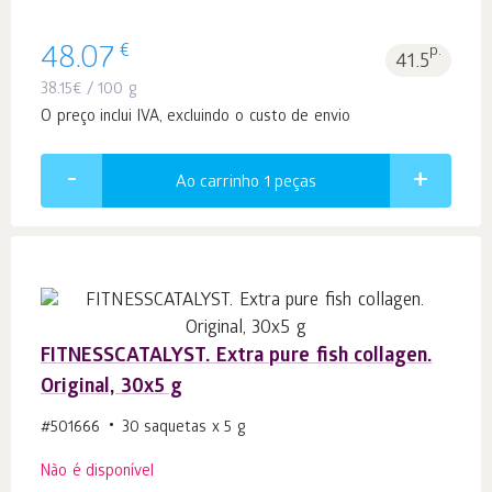
€
48.07
p.
41.5
38.15
€
/ 100 g
O preço inclui IVA, excluindo o custo de envio
Ao carrinho 1
peças
FITNESSCATALYST. Extra pure fish collagen.
Original, 30x5 g
#501666
30 saquetas x 5 g
Não é disponível