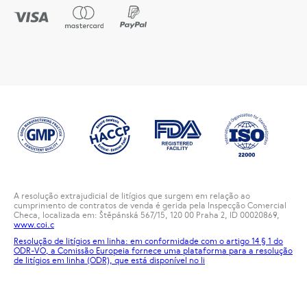
A resolução extrajudicial de litígios que surgem em relação ao
cumprimento de contratos de venda é gerida pela Inspecção Comercial
Checa, localizada em: Štěpánská 567/15, 120 00 Praha 2, ID 00020869,
www.coi.c
Resolução de litígios em linha: em conformidade com o artigo 14 § 1 do
ODR-VO, a Comissão Europeia fornece uma plataforma para a resolução
de litígios em linha (ODR), que está disponível no
li