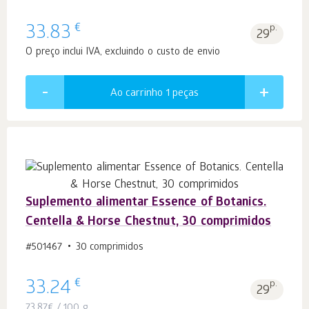
€
33.83
p.
29
O preço inclui IVA, excluindo o custo de envio
Ao carrinho 1
peças
Suplemento alimentar Essence of Botanics.
Centella & Horse Chestnut, 30 comprimidos
#501467
30 comprimidos
€
33.24
p.
29
73.87
€
/ 100 g