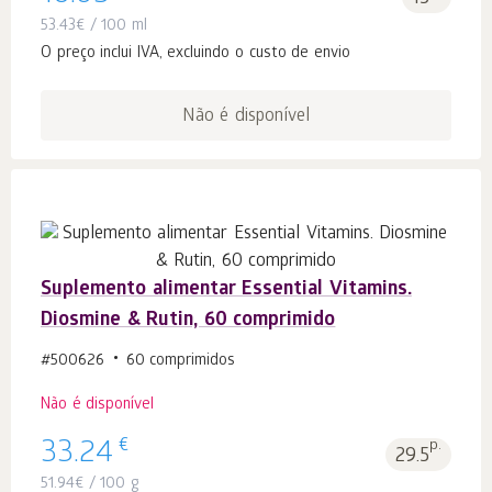
53.43
€
/ 100 ml
O preço inclui IVA, excluindo o custo de envio
Não é disponível
Suplemento alimentar Essential Vitamins.
Diosmine & Rutin, 60 comprimido
#500626
60 comprimidos
Não é disponível
€
33.24
p.
29.5
51.94
€
/ 100 g