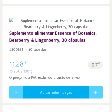
Suplemento alimentar Essence of Botanics.
Bearberry & Lingonberry, 30 cápsulas
#500656
30 cápsulas
€
11.28
p.
10.7
75.20
€
/ 100 g
O preço inclui IVA, excluindo o custo de envio
Ao carrinho 1
peças