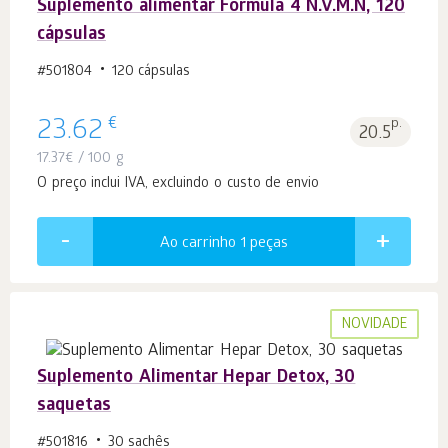
Suplemento alimentar Fórmula 4 N.V.M.N, 120
cápsulas
#501804
120 cápsulas
€
23.62
p.
20.5
17.37
€
/ 100 g
O preço inclui IVA, excluindo o custo de envio
Ao carrinho 1
peças
NOVIDADE
Suplemento Alimentar Hepar Detox, 30
saquetas
#501816
30 sachês