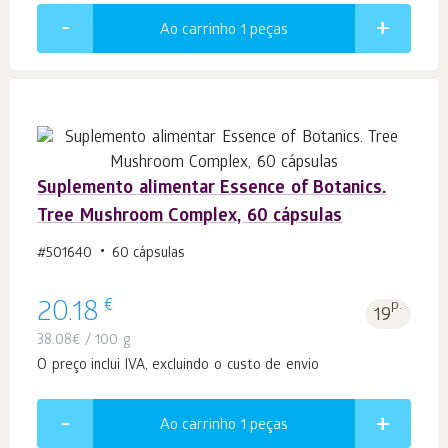
Ao carrinho 1
peças
Suplemento alimentar Essence of Botanics.
Tree Mushroom Complex, 60 cápsulas
#501640
60 cápsulas
€
20.18
p.
19
38.08
€
/ 100 g
O preço inclui IVA, excluindo o custo de envio
Ao carrinho 1
peças