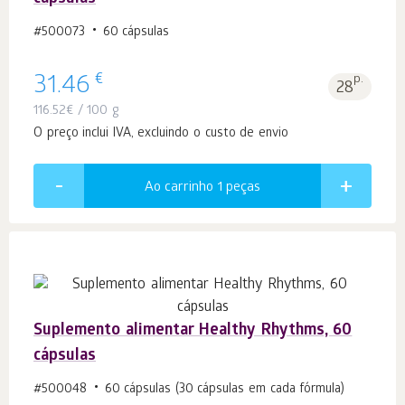
#500073
60 cápsulas
€
31.46
p.
28
116.52
€
/ 100 g
O preço inclui IVA, excluindo o custo de envio
Ao carrinho 1
peças
Suplemento alimentar Healthy Rhythms, 60
cápsulas
#500048
60 cápsulas (30 cápsulas em cada fórmula)