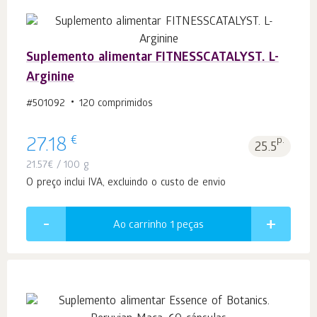
Suplemento alimentar FITNESSCATALYST. L-
Arginine
#501092
120 comprimidos
€
27.18
p.
25.5
21.57
€
/ 100 g
O preço inclui IVA, excluindo o custo de envio
Ao carrinho 1
peças