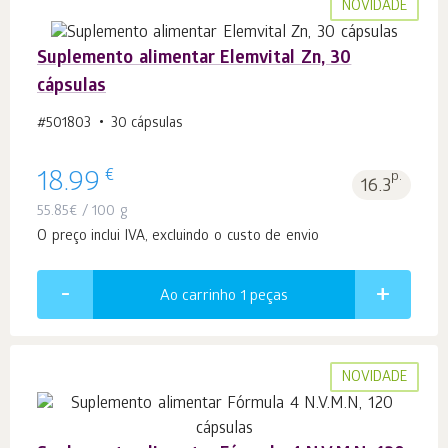
NOVIDADE
Suplemento alimentar Elemvital Zn, 30
cápsulas
#501803
30 cápsulas
€
18.99
p.
16.3
55.85
€
/ 100 g
O preço inclui IVA, excluindo o custo de envio
Ao carrinho 1
peças
NOVIDADE