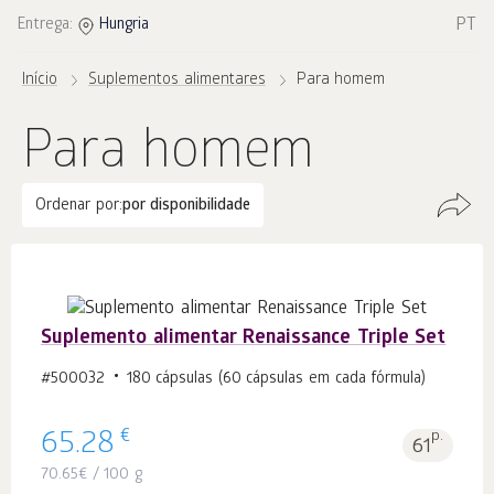
PT
Entrega:
Hungria
Início
Suplementos alimentares
Para homem
Para homem
Ordenar por:
por disponibilidade
Suplemento alimentar Renaissance Triple Set
#500032
180 cápsulas (60 cápsulas em cada fórmula)
€
65.28
p.
61
70.65
€
/ 100 g