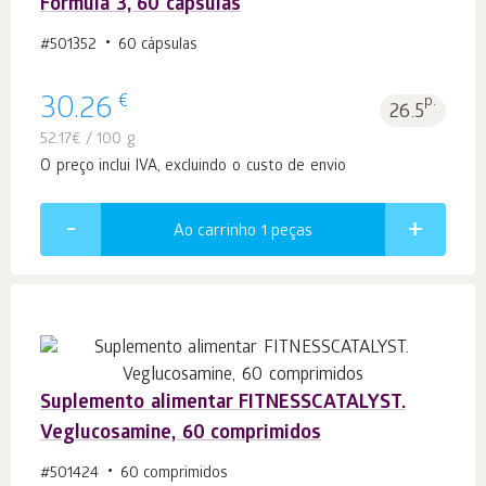
Formula 3, 60 cápsulas
#501352
60 cápsulas
€
30.26
p.
26.5
52.17
€
/ 100 g
O preço inclui IVA, excluindo o custo de envio
Ao carrinho 1
peças
Suplemento alimentar FITNESSCATALYST.
Veglucosamine, 60 comprimidos
#501424
60 comprimidos