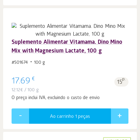
Suplemento Alimentar Vitamama. Dino Mino
Mix with Magnesium Lactate, 100 g
#501674
100 g
€
17.69
p.
15
12.12
€
/ 100 g
O preço inclui IVA, excluindo o custo de envio
Ao carrinho 1
peças