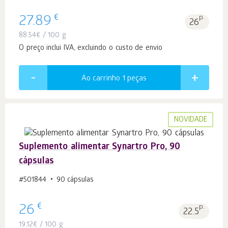
€
27.89
p.
26
88.54
€
/ 100 g
O preço inclui IVA, excluindo o custo de envio
Ao carrinho 1
peças
NOVIDADE
Suplemento alimentar Synartro Pro, 90
cápsulas
#501844
90 cápsulas
€
26
p.
22.5
19.12
€
/ 100 g