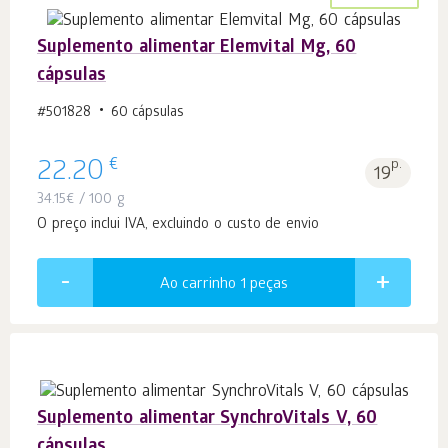
Suplemento alimentar Elemvital Mg, 60
cápsulas
#501828
60 cápsulas
€
22.20
p.
19
34.15
€
/ 100 g
O preço inclui IVA, excluindo o custo de envio
Ao carrinho 1
peças
Suplemento alimentar SynchroVitals V, 60
cápsulas