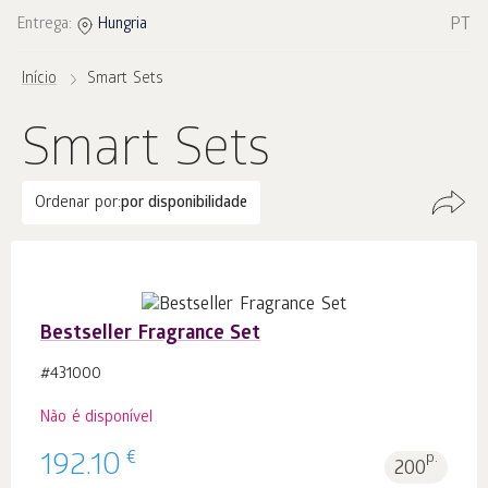
PT
Entrega:
Hungria
Início
Smart Sets
Smart Sets
Ordenar por:
por disponibilidade
Bestseller Fragrance Set
#431000
Não é disponível
€
192.10
p.
200