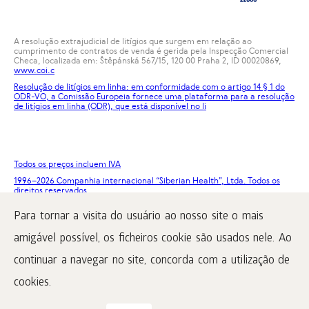
A resolução extrajudicial de litígios que surgem em relação ao
cumprimento de contratos de venda é gerida pela Inspecção Comercial
Checa, localizada em: Štěpánská 567/15, 120 00 Praha 2, ID 00020869,
www.coi.c
Resolução de litígios em linha: em conformidade com o artigo 14 § 1 do
ODR-VO, a Comissão Europeia fornece uma plataforma para a resolução
de litígios em linha (ODR), que está disponível no
li
Todos os preços incluem IVA
1996
–2026 Companhia internacional “Siberian Health”, Ltda. Todos os
direitos reservados.
A reprodução dos materiais deste site só é possível a condição de
Para tornar a visita do usuário ao nosso site o mais
colocação obrigatória de um link ativo para www.siberianhealth.com.
amigável possível, os ficheiros cookie são usados nele. Ao
Reclamação
Termos de compra
continuar a navegar no site, concorda com a utilização de
Processamento e proteção de dados pessoais
cookies.