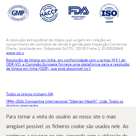
A resolução extrajudicial de litígios que surgem em relação ao
cumprimento de contratos de venda é gerida pela Inspecção Comercial
Checa, localizada em: Štěpánská 567/15, 120 00 Praha 2, ID 00020869,
www.coi.c
Resolução de litígios em linha: em conformidade com o artigo 14 § 1 do
ODR-VO, a Comissão Europeia fornece uma plataforma para a resolução
de litígios em linha (ODR), que está disponível no
li
Todos os preços incluem IVA
1996
–2026 Companhia internacional “Siberian Health”, Ltda. Todos os
direitos reservados.
A reprodução dos materiais deste site só é possível a condição de
Para tornar a visita do usuário ao nosso site o mais
colocação obrigatória de um link ativo para www.siberianhealth.com.
amigável possível, os ficheiros cookie são usados nele. Ao
Reclamação
Termos de compra