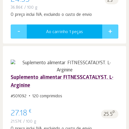
24.33
23
36.86
€
/ 100 g
O preço inclui IVA, excluindo o custo de envio
Ao carrinho 1
peças
Suplemento alimentar FITNESSCATALYST. L-
Arginine
#501092
120 comprimidos
€
27.18
p.
25.5
21.57
€
/ 100 g