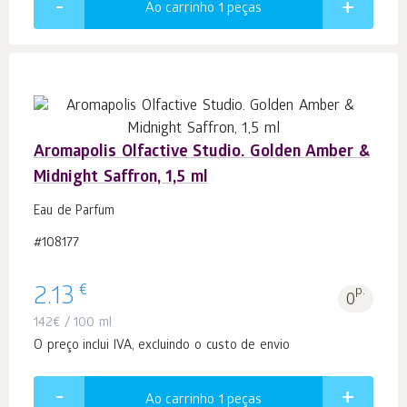
Ao carrinho 1
peças
Aromapolis Olfactive Studio. Golden Amber &
Midnight Saffron, 1,5 ml
Eau de Parfum
#108177
€
2.13
p.
0
142
€
/ 100 ml
O preço inclui IVA, excluindo o custo de envio
Ao carrinho 1
peças