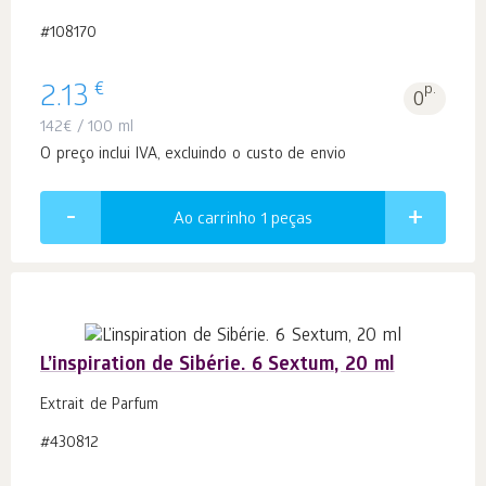
#108170
€
2.13
p.
0
142
€
/ 100 ml
O preço inclui IVA, excluindo o custo de envio
Ao carrinho 1
peças
L’inspiration de Sibérie. 6 Sextum, 20 ml
Extrait de Parfum
#430812