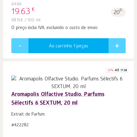
24.55
€
19.63
p.
20
98.15
€
/ 100 ml
O preço inclui IVA, excluindo o custo de envio
Ao carrinho 1
peças
-
21
%
ATÉ 17.08
Aromapolis Olfactive Studio. Parfums
Sélectifs 6 SEXTUM, 20 ml
Extrait de Parfum
#422282