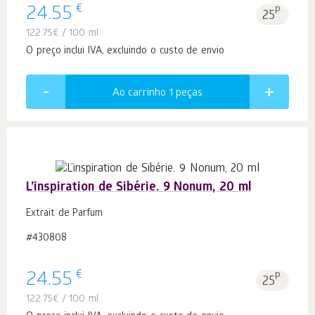
€
24.55
p.
25
122.75
€
/ 100 ml
O preço inclui IVA, excluindo o custo de envio
Ao carrinho 1
peças
L’inspiration de Sibérie. 9 Nonum, 20 ml
Extrait de Parfum
#430808
€
24.55
p.
25
122.75
€
/ 100 ml