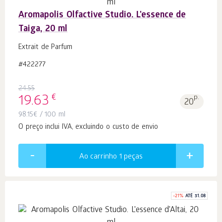
Aromapolis Olfactive Studio. L'essence de
Taiga, 20 ml
Extrait de Parfum
#422277
24.55
€
19.63
p.
20
98.15
€
/ 100 ml
O preço inclui IVA, excluindo o custo de envio
Ao carrinho 1
peças
-
21
%
ATÉ 31.08