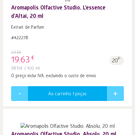
Aromapolis Olfactive Studio. L'essence
d'Altai, 20 ml
Extrait de Parfum
#422278
24.55
€
19.63
p.
20
98.15
€
/ 100 ml
O preço inclui IVA, excluindo o custo de envio
Ao carrinho 1
peças
Aromapolis Olfactive Studio. Absolu, 20 ml