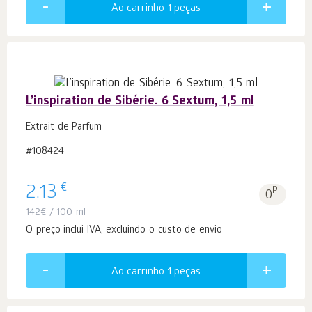
Ao carrinho 1
peças
L’inspiration de Sibérie. 6 Sextum, 1,5 ml
Extrait de Parfum
#108424
€
2.13
p.
0
142
€
/ 100 ml
O preço inclui IVA, excluindo o custo de envio
Ao carrinho 1
peças