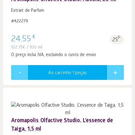
Extrait de Parfum
#422279
€
24.55
p.
25
122.75
€
/ 100 ml
O preço inclui IVA, excluindo o custo de envio
Ao carrinho 1
peças
Aromapolis Olfactive Studio. L'essence de
Taiga, 1,5 ml