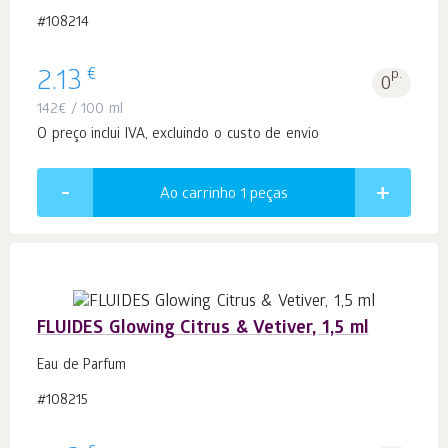
#108214
€
2.13
p.
0
142
€
/ 100 ml
O preço inclui IVA, excluindo o custo de envio
Ao carrinho 1
peças
FLUIDES Glowing Citrus & Vetiver, 1,5 ml
Eau de Parfum
#108215