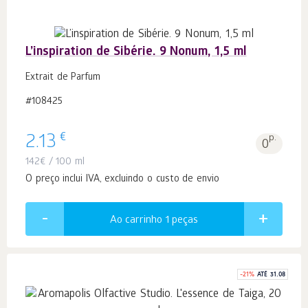
L’inspiration de Sibérie. 9 Nonum, 1,5 ml
Extrait de Parfum
#108425
€
2.13
p.
0
142
€
/ 100 ml
O preço inclui IVA, excluindo o custo de envio
Ao carrinho 1
peças
-
21
%
ATÉ 31.08