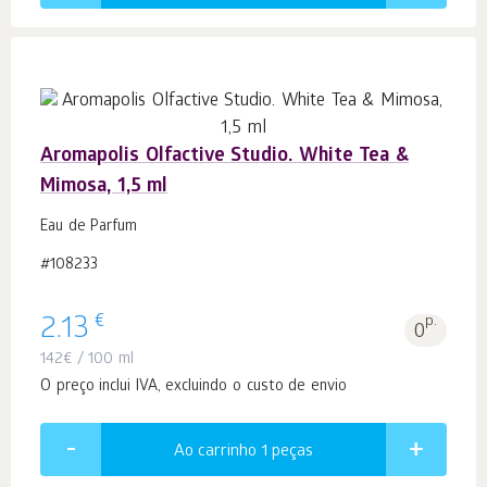
Aromapolis Olfactive Studio. White Tea &
Mimosa, 1,5 ml
Eau de Parfum
#108233
€
2.13
p.
0
142
€
/ 100 ml
O preço inclui IVA, excluindo o custo de envio
Ao carrinho 1
peças