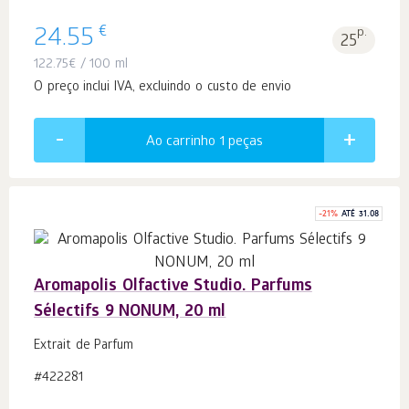
€
24.55
p.
25
122.75
€
/ 100 ml
O preço inclui IVA, excluindo o custo de envio
Ao carrinho 1
peças
-
21
%
ATÉ 31.08
Aromapolis Olfactive Studio. Parfums
Sélectifs 9 NONUM, 20 ml
Extrait de Parfum
#422281