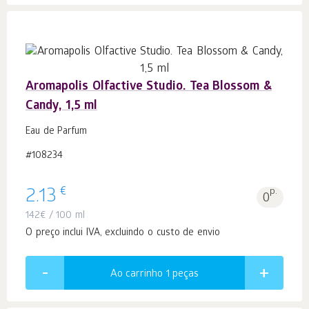
Aromapolis Olfactive Studio. Tea Blossom &
Candy, 1,5 ml
Eau de Parfum
#108234
€
2.13
p.
0
142
€
/ 100 ml
O preço inclui IVA, excluindo o custo de envio
Ao carrinho 1
peças