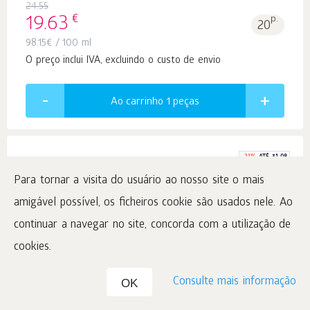
24.55
€
19.63
p.
20
98.15
€
/ 100 ml
O preço inclui IVA, excluindo o custo de envio
Ao carrinho 1
peças
-
21
%
ATÉ 31.08
Para tornar a visita do usuário ao nosso site o mais
amigável possível, os ficheiros cookie são usados nele. Ao
Aromapolis Olfactive Studio. Dark Vanilla &
continuar a navegar no site, concorda com a utilização de
Cherry Blossom, 20 ml
cookies.
Eau de Parfum
Consulte mais informação
#423510
OK