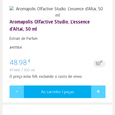
Aromapolis Olfactive Studio. L'essence
d'Altai, 50 ml
Extrait de Parfum
#411164
€
48.98
p.
50
97.96
€
/ 100 ml
O preço inclui IVA, excluindo o custo de envio
Ao carrinho 1
peças