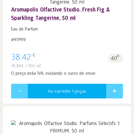
Aromapolis Olfactive Studio. Fresh Fig &
Sparkling Tangerine, 50 ml
Eau de Parfum
#417419
€
38.42
p.
40
76.84
€
/ 100 ml
O preço inclui IVA, excluindo o custo de envio
Ao carrinho 1
peças