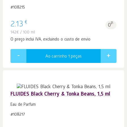
#108215
€
2.13
p.
0
142
€
/ 100 ml
O preço inclui IVA, excluindo o custo de envio
Ao carrinho 1
peças
FLUIDES Black Cherry & Tonka Beans, 1,5 ml
Eau de Parfum
#108217