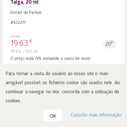
Taiga, 20 ml
Extrait de Parfum
#422277
24.55
€
19.63
p.
20
98.15
€
/ 100 ml
O preço inclui IVA, excluindo o custo de envio
Para tornar a visita do usuário ao nosso site o mais
Ao carrinho 1
peças
amigável possível, os ficheiros cookie são usados nele. Ao
continuar a navegar no site, concorda com a utilização de
-
21
%
ATÉ 31.08
cookies.
Consulte mais informação
OK
Aromapolis Olfactive Studio. L'essence