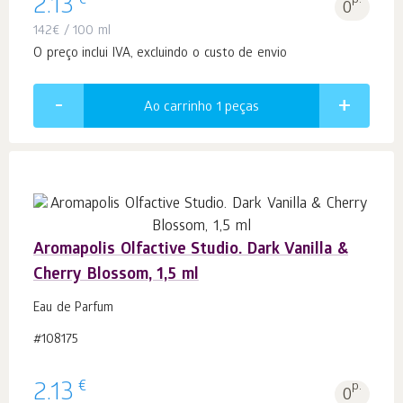
€
2.13
0
142
€
/ 100 ml
O preço inclui IVA, excluindo o custo de envio
Ao carrinho 1
peças
Aromapolis Olfactive Studio. Dark Vanilla &
Cherry Blossom, 1,5 ml
Eau de Parfum
#108175
€
2.13
p.
0