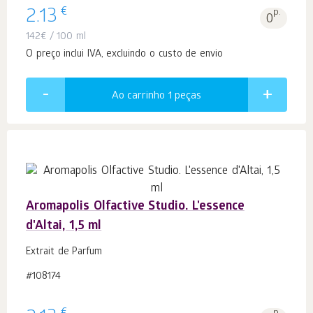
€
2.13
p.
0
142
€
/ 100 ml
O preço inclui IVA, excluindo o custo de envio
Ao carrinho 1
peças
Aromapolis Olfactive Studio. L'essence
d'Altai, 1,5 ml
Extrait de Parfum
#108174
p.