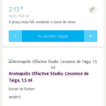
€
2.13
p.
0
142
€
/ 100 ml
O preço inclui IVA, excluindo o custo de envio
Ao carrinho 1
peças
Aromapolis Olfactive Studio. L'essence de
Taiga, 1,5 ml
Extrait de Parfum
#108173