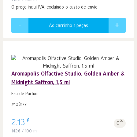
142
€
/ 100 ml
O preço inclui IVA, excluindo o custo de envio
Ao carrinho 1
peças
Aromapolis Olfactive Studio. Golden Amber &
Midnight Saffron, 1,5 ml
Eau de Parfum
#108177
€
2.13
p.
0
142
€
/ 100 ml