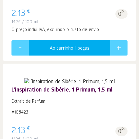
€
2.13
p.
0
142
€
/ 100 ml
O preço inclui IVA, excluindo o custo de envio
Ao carrinho 1
peças
L’inspiration de Sibérie. 1 Primum, 1,5 ml
Extrait de Parfum
#108423
€
2.13
p.
0