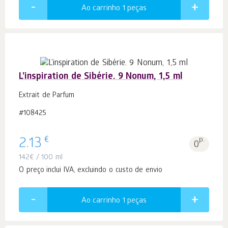
Ao carrinho 1
peças
L’inspiration de Sibérie. 9 Nonum, 1,5 ml
Extrait de Parfum
#108425
€
2.13
p.
0
142
€
/ 100 ml
O preço inclui IVA, excluindo o custo de envio
Ao carrinho 1
peças