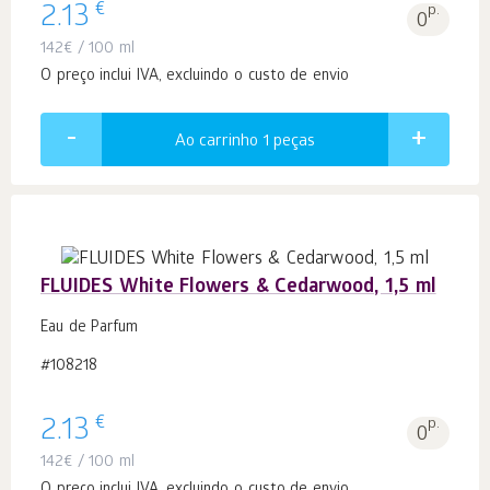
€
2.13
p.
0
142
€
/ 100 ml
O preço inclui IVA, excluindo o custo de envio
Ao carrinho 1
peças
FLUIDES White Flowers & Cedarwood, 1,5 ml
Eau de Parfum
#108218
€
2.13
p.
0
142
€
/ 100 ml