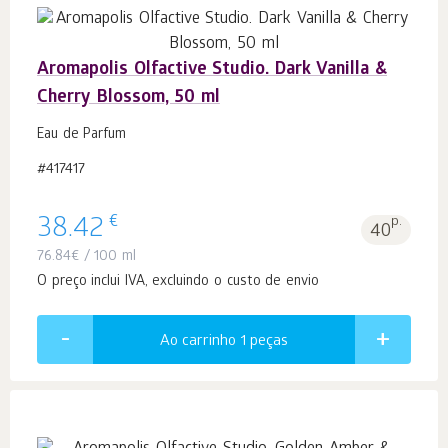
Aromapolis Olfactive Studio. Dark Vanilla &
Cherry Blossom, 50 ml
Eau de Parfum
#417417
€
38.42
p.
40
76.84
€
/ 100 ml
O preço inclui IVA, excluindo o custo de envio
Ao carrinho 1
peças