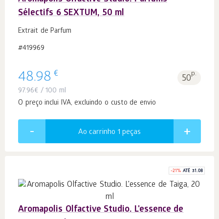
Sélectifs 6 SEXTUM, 50 ml
Extrait de Parfum
#419969
€
48.98
p.
50
97.96
€
/ 100 ml
O preço inclui IVA, excluindo o custo de envio
Ao carrinho 1
peças
-
21
%
ATÉ 31.08
Aromapolis Olfactive Studio. L'essence de