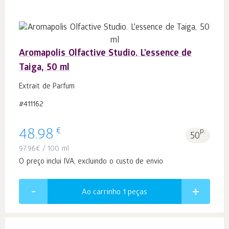
Aromapolis Olfactive Studio. L'essence de
Taiga, 50 ml
Extrait de Parfum
#411162
€
48.98
p.
50
97.96
€
/ 100 ml
O preço inclui IVA, excluindo o custo de envio
Ao carrinho 1
peças