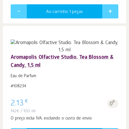
Ao carrinho 1
peças
Aromapolis Olfactive Studio. Tea Blossom &
Candy, 1,5 ml
Eau de Parfum
#108234
€
2.13
p.
0
142
€
/ 100 ml
O preço inclui IVA, excluindo o custo de envio