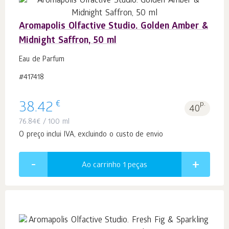
Aromapolis Olfactive Studio. Golden Amber &
Midnight Saffron, 50 ml
Eau de Parfum
#417418
€
38.42
p.
40
76.84
€
/ 100 ml
O preço inclui IVA, excluindo o custo de envio
Ao carrinho 1
peças