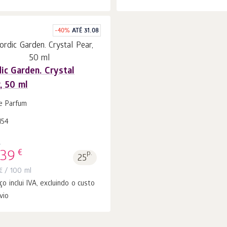
-
40
%
ATÉ 31.08
ic Garden. Crystal
, 50 ml
Ao carrinho
peças
1
e Parfum
154
8
€
.39
p.
25
€
/ 100 ml
ço inclui IVA, excluindo o custo
vio