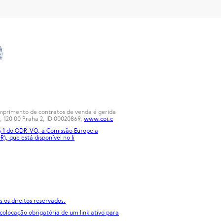
cumprimento de contratos de venda é gerida
, 120 00 Praha 2, ID 00020869,
www.coi.c
 § 1 do ODR-VO, a Comissão Europeia
R), que está disponível no
li
 os direitos reservados.
 colocação obrigatória de um link ativo para