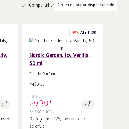
Compartilhar
Ordenar por:
por disponibilidade
-
40
%
ATÉ 31.08
ily,
Nordic Garden. Icy Vanilla,
50 ml
Ao carrinho
peças
1
Eau de Parfum
#430152
48.98
€
p.
29.39
p.
0
25
58.78
€
/ 100 ml
 custo
O preço inclui IVA, excluindo o custo
de envio