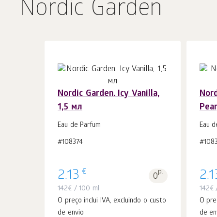
Nordic Garden
Nordic Garden. Icy Vanilla,
Nord
1,5 мл
Pear
Ao carrinho
peças
1
Eau de Parfum
Eau d
#108374
#108
€
2.13
p.
2.1
0
142
€
/ 100 ml
142
€
/
O preço inclui IVA, excluindo o custo
O pre
de envio
de en