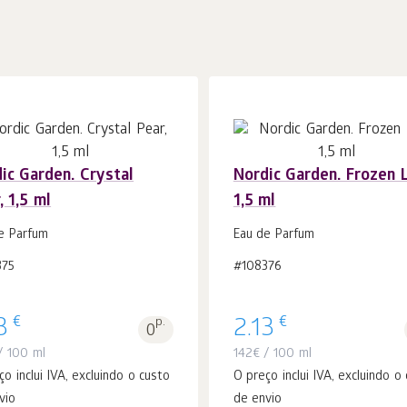
ic Garden. Crystal
Nordic Garden. Frozen L
, 1,5 ml
1,5 ml
Ao carrinho
Ao carrinho
peças
peças
1
1
e Parfum
Eau de Parfum
375
#108376
€
€
3
p.
2.13
0
 100 ml
142
€
/ 100 ml
ço inclui IVA, excluindo o custo
O preço inclui IVA, excluindo o
vio
de envio