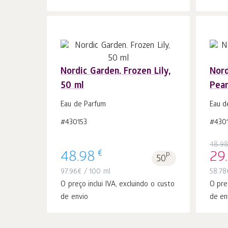
Nordic Garden. Frozen Lily,
Nord
50 ml
Pear
Ao carrinho
peças
1
Eau de Parfum
Eau d
#430153
#430
48.9
€
48.98
p.
29
50
97.96
€
/ 100 ml
58.78
O preço inclui IVA, excluindo o custo
O pre
de envio
de en