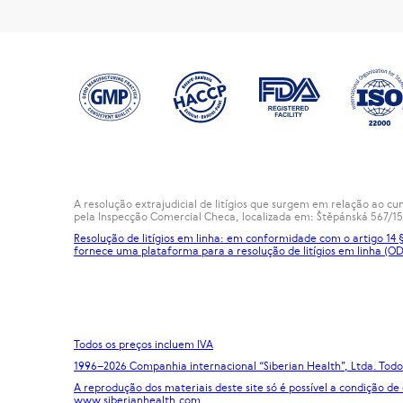
A resolução extrajudicial de litígios que surgem em relação ao 
pela Inspecção Comercial Checa, localizada em: Štěpánská 567/15
Resolução de litígios em linha: em conformidade com o artigo 14
fornece uma plataforma para a resolução de litígios em linha (OD
Todos os preços incluem IVA
1996
–2026 Companhia internacional “Siberian Health”, Ltda. Todos
A reprodução dos materiais deste site só é possível a condição de
www.siberianhealth.com.