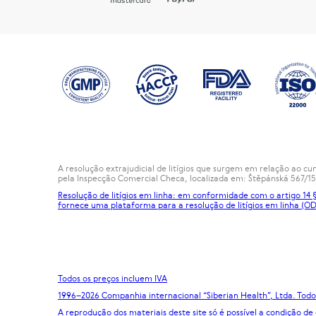
A resolução extrajudicial de litígios que surgem em relação ao 
pela Inspecção Comercial Checa, localizada em: Štěpánská 567/15
Resolução de litígios em linha: em conformidade com o artigo 14
fornece uma plataforma para a resolução de litígios em linha (OD
Todos os preços incluem IVA
1996
–2026 Companhia internacional “Siberian Health”, Ltda. Todos
A reprodução dos materiais deste site só é possível a condição de