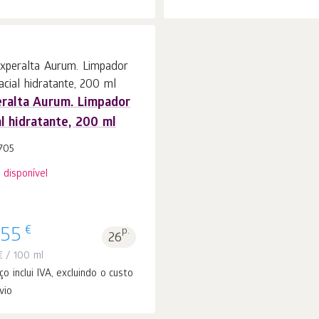
ralta Aurum. Limpador
al hidratante, 200 ml
705
 disponível
€
.55
p.
26
€
/ 100 ml
ço inclui IVA, excluindo o custo
vio