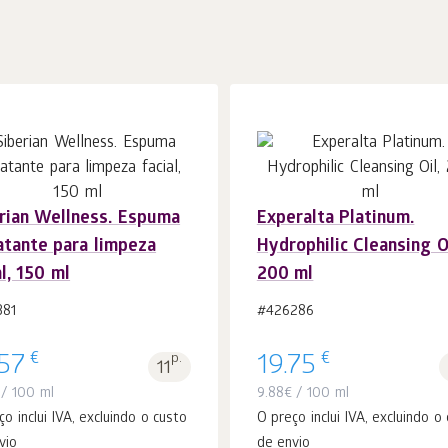
rian Wellness. Espuma
Experalta Platinum.
Ao carrinho
Ao carrinho
peças
peças
atante para limpeza
Hydrophilic Cleansing Oi
1
1
al, 150 ml
200 ml
381
#426286
€
€
.57
p.
19.75
11
/ 100 ml
9.88
€
/ 100 ml
ço inclui IVA, excluindo o custo
O preço inclui IVA, excluindo o
vio
de envio