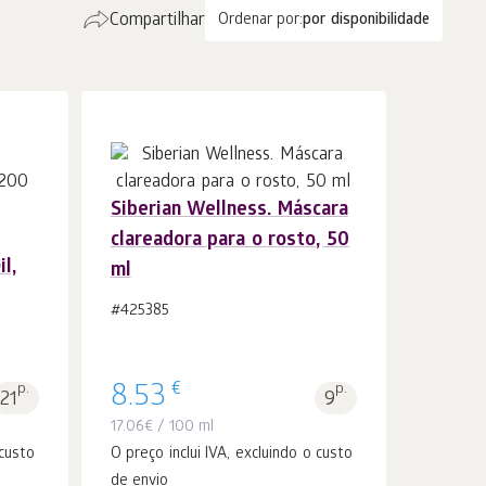
Compartilhar
Ordenar por:
por disponibilidade
Siberian Wellness. Máscara
clareadora para o rosto, 50
Ao carrinho
peças
l,
ml
1
#425385
€
p.
8.53
p.
21
9
17.06
€
/ 100 ml
 custo
O preço inclui IVA, excluindo o custo
de envio