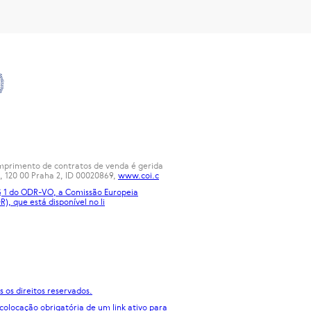
cumprimento de contratos de venda é gerida
, 120 00 Praha 2, ID 00020869,
www.coi.c
 § 1 do ODR-VO, a Comissão Europeia
R), que está disponível no
li
 os direitos reservados.
 colocação obrigatória de um link ativo para