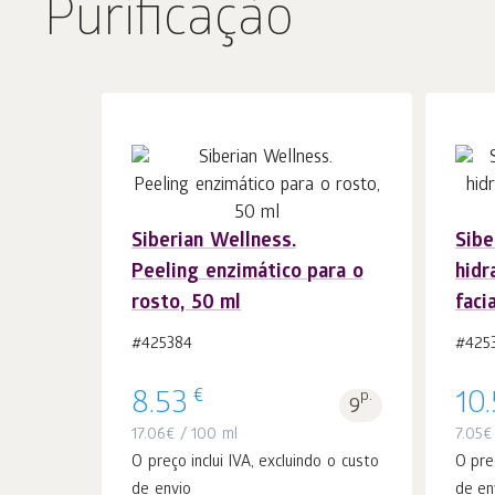
Purificação
Siberian Wellness.
Sibe
Ao carrinho
peças
Peeling enzimático para o
hidr
1
rosto, 50 ml
faci
#425384
#425
€
8.53
p.
10
9
17.06
€
/ 100 ml
7.05
€
O preço inclui IVA, excluindo o custo
O pre
de envio
de en