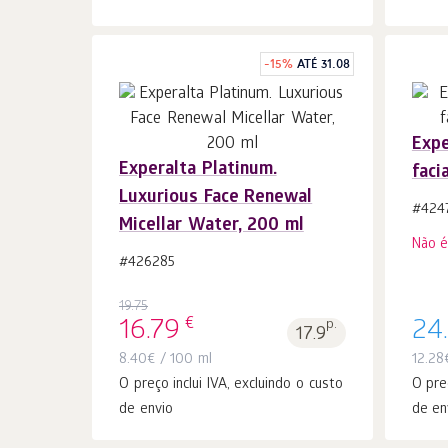
-
15
%
ATÉ 31.08
Expe
Experalta Platinum.
faci
Ao carrinho
peças
Luxurious Face Renewal
1
#424
Micellar Water, 200 ml
Não é
#426285
19.75
€
16.79
p.
24
17.9
8.40
€
/ 100 ml
12.28
O preço inclui IVA, excluindo o custo
O pre
de envio
de en