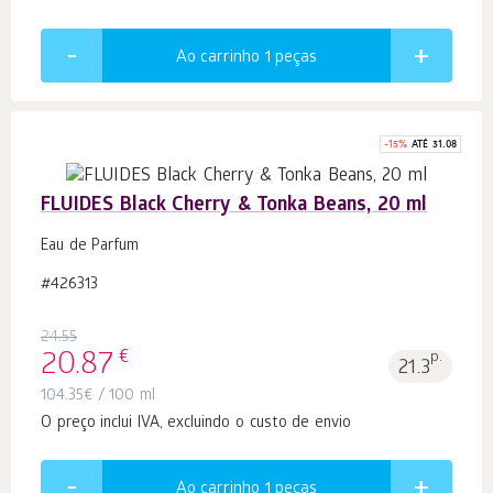
Ao carrinho 1
peças
-
15
%
ATÉ 31.08
FLUIDES Black Cherry & Tonka Beans, 20 ml
Eau de Parfum
#426313
24.55
€
20.87
p.
21.3
104.35
€
/ 100 ml
O preço inclui IVA, excluindo o custo de envio
Ao carrinho 1
peças