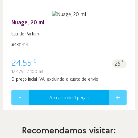
Nuage, 20 ml
Eau de Parfum
#430414
€
24.55
p.
25
122.75
€
/ 100 ml
O preço inclui IVA, excluindo o custo de envio
Ao carrinho 1
peças
Recomendamos visitar: