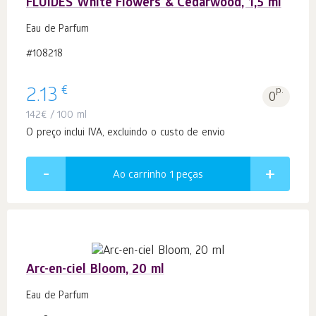
FLUIDES White Flowers & Cedarwood, 1,5 ml
Eau de Parfum
#108218
€
2.13
p.
0
142
€
/ 100 ml
O preço inclui IVA, excluindo o custo de envio
Ao carrinho 1
peças
Arc-en-ciel Bloom, 20 ml
Eau de Parfum