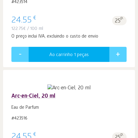
#423514
€
24.55
p.
25
122.75
€
/ 100 ml
O preço inclui IVA, excluindo o custo de envio
Ao carrinho 1
peças
Arc-en-Ciel, 20 ml
Eau de Parfum
#423516
€
24.55
p.
25