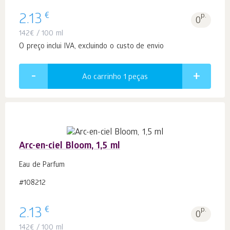
€
2.13
p.
0
142
€
/ 100 ml
O preço inclui IVA, excluindo o custo de envio
Ao carrinho 1
peças
Arc-en-ciel Bloom, 1,5 ml
Eau de Parfum
#108212
€
2.13
p.
0
142
€
/ 100 ml