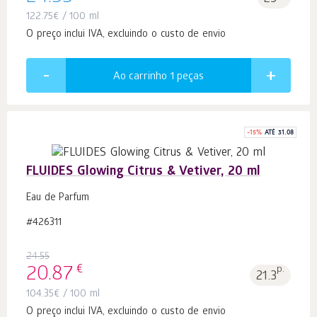
122.75
€
/ 100 ml
O preço inclui IVA, excluindo o custo de envio
Ao carrinho 1
peças
-
15
%
ATÉ 31.08
FLUIDES Glowing Citrus & Vetiver, 20 ml
Eau de Parfum
#426311
24.55
€
20.87
p.
21.3
104.35
€
/ 100 ml
O preço inclui IVA, excluindo o custo de envio