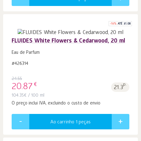
-
15
%
ATÉ 31.08
FLUIDES White Flowers & Cedarwood, 20 ml
Eau de Parfum
#426314
24.55
€
20.87
p.
21.3
104.35
€
/ 100 ml
O preço inclui IVA, excluindo o custo de envio
Ao carrinho 1
peças