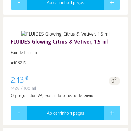
Ao carrinho 1
peças
FLUIDES Glowing Citrus & Vetiver, 1,5 ml
Eau de Parfum
#108215
€
2.13
p.
0
142
€
/ 100 ml
O preço inclui IVA, excluindo o custo de envio
Ao carrinho 1
peças