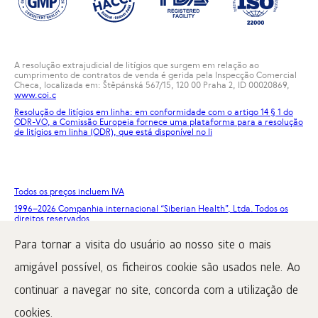
A resolução extrajudicial de litígios que surgem em relação ao
cumprimento de contratos de venda é gerida pela Inspecção Comercial
Checa, localizada em: Štěpánská 567/15, 120 00 Praha 2, ID 00020869,
www.coi.c
Resolução de litígios em linha: em conformidade com o artigo 14 § 1 do
ODR-VO, a Comissão Europeia fornece uma plataforma para a resolução
de litígios em linha (ODR), que está disponível no
li
Todos os preços incluem IVA
1996
–2026 Companhia internacional “Siberian Health”, Ltda. Todos os
direitos reservados.
A reprodução dos materiais deste site só é possível a condição de
Para tornar a visita do usuário ao nosso site o mais
colocação obrigatória de um link ativo para www.siberianhealth.com.
amigável possível, os ficheiros cookie são usados nele. Ao
Reclamação
Termos de compra
continuar a navegar no site, concorda com a utilização de
Processamento e proteção de dados pessoais
cookies.