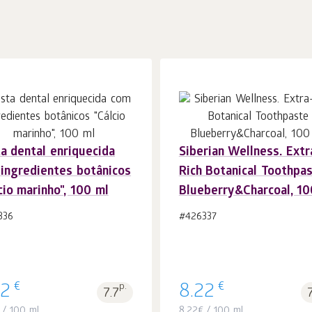
a dental enriquecida
Siberian Wellness. Extr
Ao carrinho
Ao carrinho
peças
peças
ingredientes botânicos
Rich Botanical Toothpa
1
1
cio marinho", 100 ml
Blueberry&Charcoal, 10
336
#426337
€
€
22
p.
8.22
7.7
/ 100 ml
8.22
€
/ 100 ml