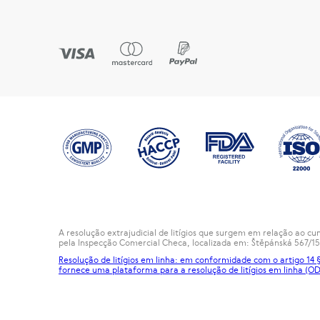
A resolução extrajudicial de litígios que surgem em relação ao 
pela Inspecção Comercial Checa, localizada em: Štěpánská 567/15
Resolução de litígios em linha: em conformidade com o artigo 14
fornece uma plataforma para a resolução de litígios em linha (OD