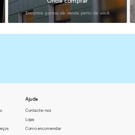
Onde comprar
Encontre pontos de venda perto de você
Ajuda
ão
Contacte-nos
Lojas
reços
Como encomendar