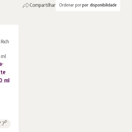
Compartilhar
Ordenar por:
por disponibilidade
a-
ste
0 ml
p.
7.7