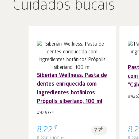
Cuidados bucais
Past
Ao carrinho
Siberian Wellness. Pasta de
peças
com 
1
dentes enriquecida com
"Cál
ingredientes botânicos
#426
Própolis siberiano, 100 ml
#426334
€
8.22
p.
8.
7.7
8.22
€
/ 100 ml
8.22
€