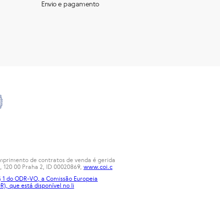
Envio e pagamento
cumprimento de contratos de venda é gerida
, 120 00 Praha 2, ID 00020869,
www.coi.c
 § 1 do ODR-VO, a Comissão Europeia
R), que está disponível no
li