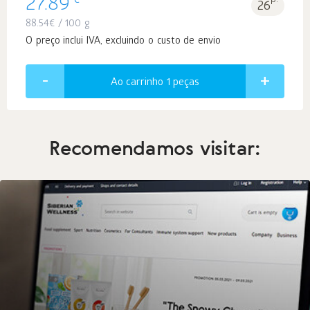
€
27.89
p.
26
88.54
€
/ 100 g
O preço inclui IVA, excluindo o custo de envio
Ao carrinho 1
peças
Recomendamos visitar: