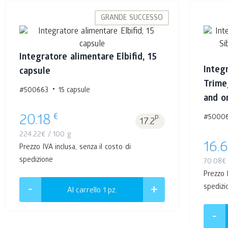
GRANDE SUCCESSO
Integratore alimentare Elbifid, 15
Integ
capsule
Trimeg
#500663
15 capsule
and o
€
20.18
p.
#5000
17.2
224.22
€
/ 100 g
16.6
Prezzo IVA inclusa, senza il costo di
spedizione
70.08
€
Prezzo I
spedizi
Al carrello 1
pz.