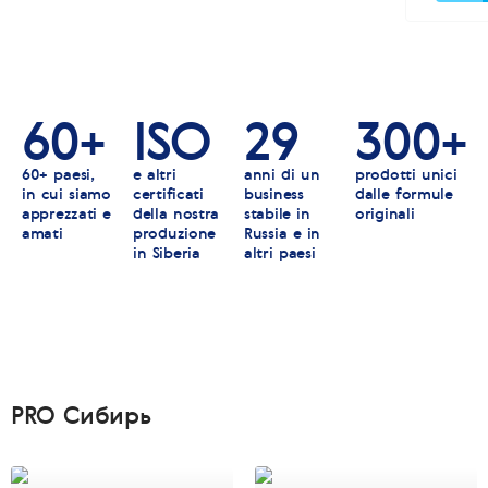
60+
ISO
29
300+
60+ paesi,
e altri
anni di un
prodotti unici
in cui siamo
certificati
business
dalle formule
apprezzati e
della nostra
stabile in
originali
amati
produzione
Russia e in
in Siberia
altri paesi
PRO Сибирь