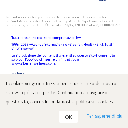
La risoluzione extragiudiziale delle controversie dei consumatori
nell'ambito dei contratti di vendita è gestita dall'Ispettorato Ceco del
commercio, con sede in: Štěpánská 567/15, 120 00 Praha 2, ID 00020869,
Tutti i prezzi indicati sono comprensivi di IVA
1996
–2026 «Azienda internazionale «Siberian Health» S.r.l. Tutti i
diritti riservati.
La riproduzione dei contenuti presenti su questo sito è consentita
solo con l’obbligo di inserire un link attivo a
www.siberianwellness.com.
Reclamo
Condizioni di acquisto
I cookies vengono utilizzati per rendere l'uso del nostro
Trattamento e protezione dei dati personali
sito web più facile per te. Continuando a navigare in
questo sito, concordi con la nostra politica sui cookies.
Per saperne di più
OK