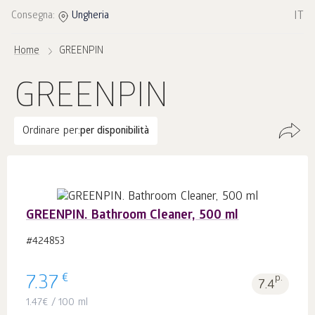
IT
Consegna:
Ungheria
Home
GREENPIN
GREENPIN
Ordinare per:
per disponibilità
GREENPIN. Bathroom Cleaner, 500 ml
#424853
€
7.37
p.
7.4
1.47
€
/ 100 ml