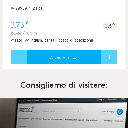
#429969
24 pz.
€
3.73
p.
3.6
15.54
€
/ 100 ml
Prezzo IVA inclusa, senza il costo di spedizione
Al carrello 1
pz.
Consigliamo di visitare: