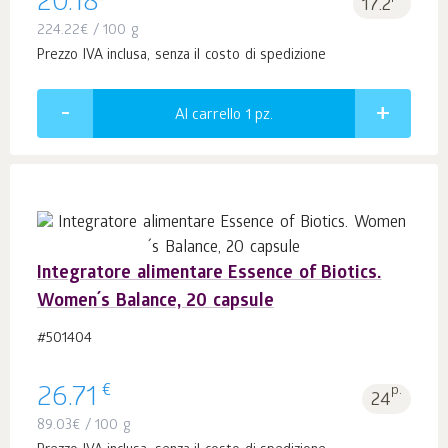
20.18
17.2
224.22
€
/ 100 g
Prezzo IVA inclusa, senza il costo di spedizione
Al carrello 1
pz.
Integratore alimentare Essence of Biotics.
Women´s Balance, 20 capsule
#501404
€
26.71
p.
24
89.03
€
/ 100 g