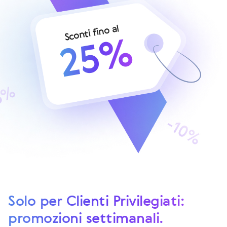
Sconti fino al
25%
Solo per Clienti Privilegiati:
promozioni settimanali.