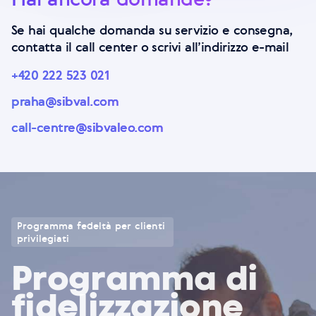
Se hai qualche domanda su servizio e consegna,
contatta il call center o scrivi all’indirizzo e-mail
+420 222 523 021
praha@sibval.com
call-centre@sibvaleo.com
Programma fedeltà per clienti
privilegiati
Programma di
fidelizzazione