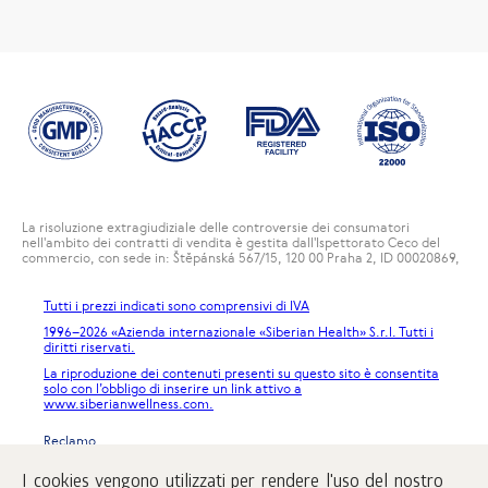
La risoluzione extragiudiziale delle controversie dei consumatori
nell'ambito dei contratti di vendita è gestita dall'Ispettorato Ceco del
commercio, con sede in: Štěpánská 567/15, 120 00 Praha 2, ID 00020869,
Tutti i prezzi indicati sono comprensivi di IVA
1996
–2026 «Azienda internazionale «Siberian Health» S.r.l. Tutti i
diritti riservati.
La riproduzione dei contenuti presenti su questo sito è consentita
solo con l’obbligo di inserire un link attivo a
www.siberianwellness.com.
Reclamo
Condizioni di acquisto
I cookies vengono utilizzati per rendere l'uso del nostro