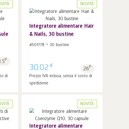
OVITÀ
NOVITÀ
Integratore alimentare Hair
sule
& Nails, 30 bustine
Al carrello 1
pz.
#501778
30 bustine
p.
1.5
€
30.02
p.
26
to di
Prezzo IVA inclusa, senza il costo di
spedizione
OVITÀ
NOVITÀ
Integratore alimentare