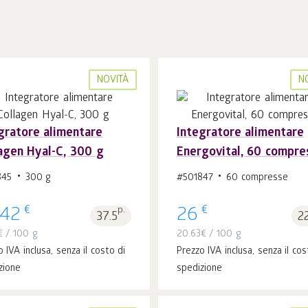
NOVITÀ
N
gratore alimentare
Integratore alimentare
agen Hyal-C, 300 g
Energovital, 60 compre
Al carrello 1
pz.
Al carrello 1
pz.
845
300 g
#501847
60 compresse
€
€
.42
p.
26
37.5
2
€
/ 100 g
20.63
€
/ 100 g
 IVA inclusa, senza il costo di
Prezzo IVA inclusa, senza il cos
zione
spedizione