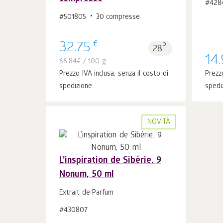
#428
#501805
30 compresse
€
32.75
p.
28
14
66.84
€
/ 100 g
Prezzo IVA inclusa, senza il costo di
Prezzo
spedizione
spedi
NOVITÀ
L’inspiration de Sibérie. 9
Nonum, 50 ml
Al carrello 1
pz.
Extrait de Parfum
#430807