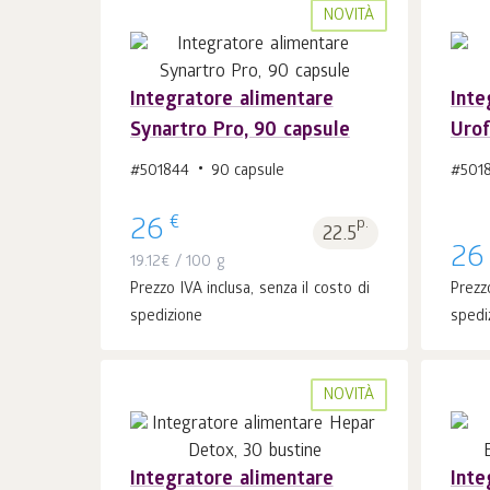
NOVITÀ
Integratore alimentare
Inte
Synartro Pro, 90 capsule
Urof
Al carrello 1
pz.
#501844
90 capsule
#501
€
26
p.
22.5
26
19.12
€
/ 100 g
Prezzo IVA inclusa, senza il costo di
Prezzo
spedizione
spedi
NOVITÀ
Integratore alimentare
Inte