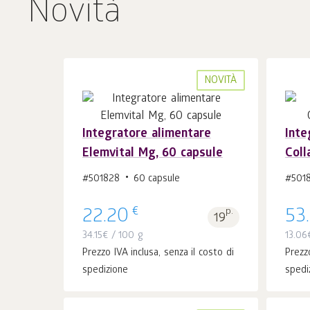
Novità
NOVITÀ
Integratore alimentare
Inte
Elemvital Mg, 60 capsule
Coll
Al carrello 1
pz.
#501828
60 capsule
#501
€
22.20
p.
53
19
34.15
€
/ 100 g
13.06
Prezzo IVA inclusa, senza il costo di
Prezzo
spedizione
spedi