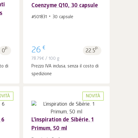
ti
Coenzyme Q10, 30 capsule
Al carrello 1
pz.
s
#501831
30 capsule
€
p.
26
p.
0
22.5
78.79
€
/ 100 g
to di
Prezzo IVA inclusa, senza il costo di
spedizione
OVITÀ
NOVITÀ
 6
L’inspiration de Sibérie. 1
Primum, 50 ml
Al carrello 1
pz.