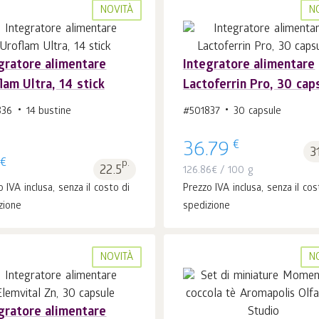
NOVITÀ
N
gratore alimentare
Integratore alimentare
lam Ultra, 14 stick
Lactoferrin Pro, 30 cap
Al carrello 1
pz.
Al carrello 1
pz.
836
14 bustine
#501837
30 capsule
€
36.79
3
€
p.
22.5
126.86
€
/ 100 g
 IVA inclusa, senza il costo di
Prezzo IVA inclusa, senza il cos
zione
spedizione
NOVITÀ
N
gratore alimentare