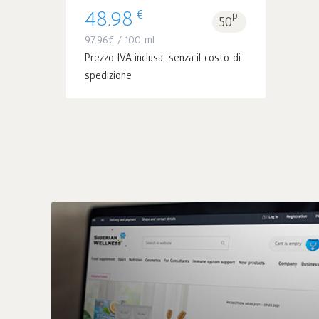
€
48.98
p.
50
97.96
€
/ 100 ml
Prezzo IVA inclusa, senza il costo di
spedizione