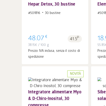
Hepar Detox, 30 bustine
Elem
Al carrello 1
pz.
#501816
30 bustine
#501
€
48.07
p.
18
41.5
38.15
€
/ 100 g
55.85
Prezzo IVA inclusa, senza il costo di
Prezzo
spedizione
spedi
NOVITÀ
Integratore alimentare Myo
Sibe
& D-Chiro-Inositol, 30
sola
Al carrello 1
pz.
compresse