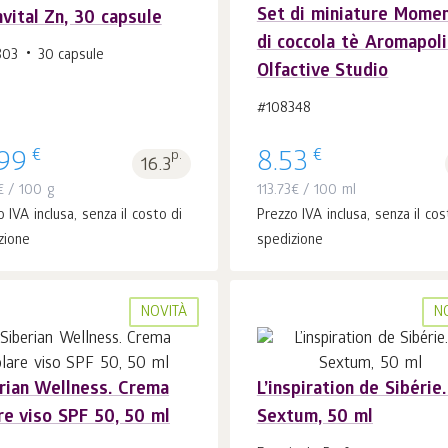
Set di miniature Momen
vital Zn, 30 capsule
Al carrello 1
pz.
Al carrello 1
pz.
di coccola tè Aromapoli
803
30 capsule
Olfactive Studio
#108348
€
€
.99
p.
8.53
16.3
€
/ 100 g
113.73
€
/ 100 ml
 IVA inclusa, senza il costo di
Prezzo IVA inclusa, senza il cos
zione
spedizione
NOVITÀ
N
rian Wellness. Crema
L’inspiration de Sibérie.
re viso SPF 50, 50 ml
Sextum, 50 ml
Al carrello 1
pz.
Al carrello 1
pz.