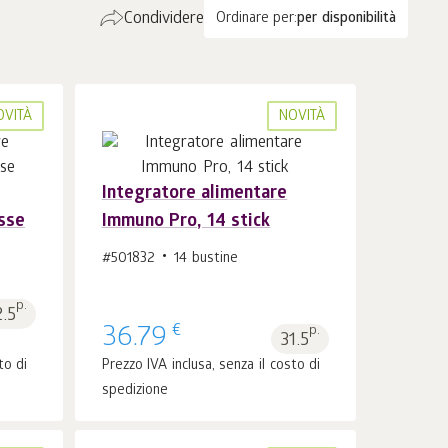
Condividere
Ordinare per:
per disponibilità
OVITÀ
NOVITÀ
Integratore alimentare
sse
Immuno Pro, 14 stick
Al carrello 1
pz.
#501832
14 bustine
p.
2.5
€
36.79
p.
31.5
to di
Prezzo IVA inclusa, senza il costo di
spedizione