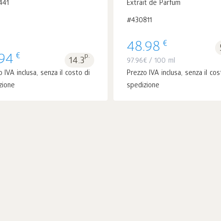
441
Extrait de Parfum
#430811
€
48.98
€
.94
p.
14.3
97.96
€
/ 100 ml
 IVA inclusa, senza il costo di
Prezzo IVA inclusa, senza il cos
zione
spedizione