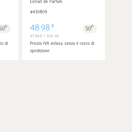
Extrait de Parfum
#430809
€
p.
48.98
p.
50
50
97.96
€
/ 100 ml
to di
Prezzo IVA inclusa, senza il costo di
spedizione