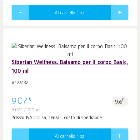
Al carrello 1
pz.
Siberian Wellness. Balsamo per il corpo Basic,
100 ml
#426182
€
9.07
p.
9.6
9.07
€
/ 100 ml
Prezzo IVA inclusa, senza il costo di spedizione
Al carrello 1
pz.