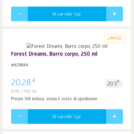
Al carrello 1
pz.
LIMITED
Forest Dreams. Burro corpo, 250 ml
#429844
€
20.28
p.
20.5
8.11
€
/ 100 ml
Prezzo IVA inclusa, senza il costo di spedizione
Al carrello 1
pz.