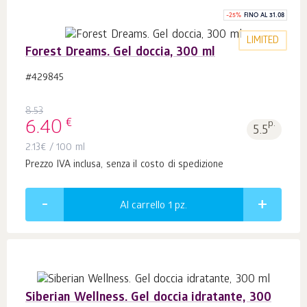
-
25
%
FINO AL 31.08
LIMITED
Forest Dreams. Gel doccia, 300 ml
#429845
8.53
€
6.40
p.
5.5
2.13
€
/ 100 ml
Prezzo IVA inclusa, senza il costo di spedizione
Al carrello 1
pz.
Siberian Wellness. Gel doccia idratante, 300