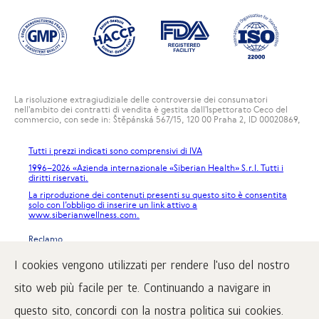
La risoluzione extragiudiziale delle controversie dei consumatori
nell'ambito dei contratti di vendita è gestita dall'Ispettorato Ceco del
commercio, con sede in: Štěpánská 567/15, 120 00 Praha 2, ID 00020869,
Tutti i prezzi indicati sono comprensivi di IVA
1996
–2026 «Azienda internazionale «Siberian Health» S.r.l. Tutti i
diritti riservati.
La riproduzione dei contenuti presenti su questo sito è consentita
solo con l’obbligo di inserire un link attivo a
www.siberianwellness.com.
Reclamo
Condizioni di acquisto
I cookies vengono utilizzati per rendere l'uso del nostro
Trattamento e protezione dei dati personali
sito web più facile per te. Continuando a navigare in
questo sito, concordi con la nostra politica sui cookies.