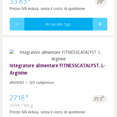
€
33.83
p.
29
Prezzo IVA inclusa, senza il costo di spedizione
Al carrello 1
pz.
Integratore alimentare FITNESSCATALYST. L-
Arginine
#501092
120 compresse
€
27.18
p.
25.5
21.57
€
/ 100 g
Prezzo IVA inclusa, senza il costo di spedizione