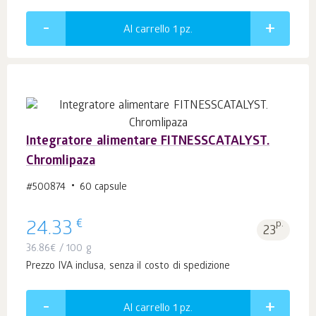
Al carrello 1
pz.
Integratore alimentare FITNESSCATALYST.
Chromlipaza
#500874
60 capsule
€
24.33
p.
23
36.86
€
/ 100 g
Prezzo IVA inclusa, senza il costo di spedizione
Al carrello 1
pz.