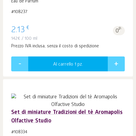
Eau de Parfum
#108237
€
2.13
p.
0
142
€
/ 100 ml
Prezzo IVA inclusa, senza il costo di spedizione
Al carrello 1
pz.
Set di miniature Tradizioni del tè Aromapolis
Olfactive Studio
#108334