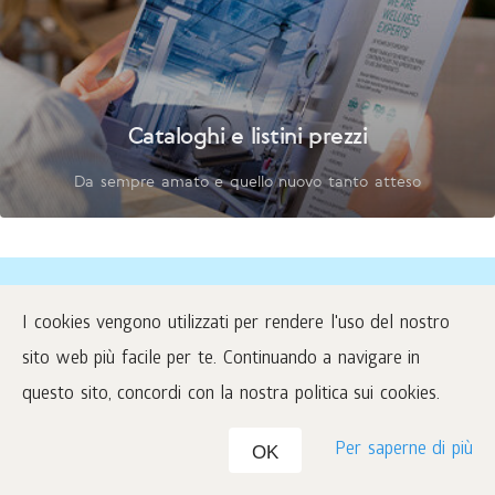
Cataloghi e listini prezzi
Da sempre amato e quello nuovo tanto atteso
Scopri tutte le novità e conosci i
I cookies vengono utilizzati per rendere l'uso del nostro
progetti dell'Azienda
sito web più facile per te. Continuando a navigare in
questo sito, concordi con la nostra politica sui cookies.
Profilo dell’Azienda
Per saperne di più
OK