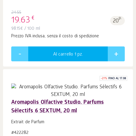
24.55
€
19.63
p.
20
98.15
€
/ 100 ml
Prezzo IVA inclusa, senza il costo di spedizione
Al carrello 1
pz.
-
21
%
FINO AL 17.08
Aromapolis Olfactive Studio. Parfums
Sélectifs 6 SEXTUM, 20 ml
Extrait de Parfum
#422282