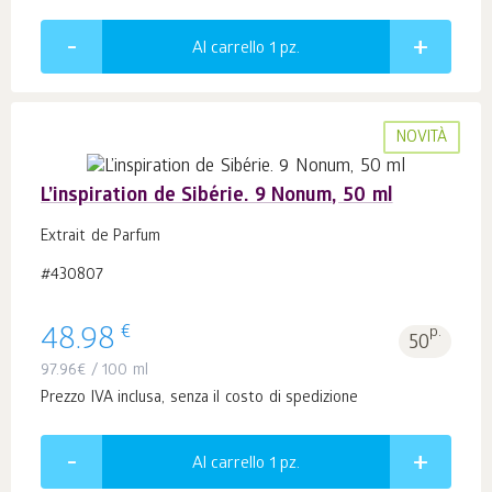
Al carrello 1
pz.
NOVITÀ
L’inspiration de Sibérie. 9 Nonum, 50 ml
Extrait de Parfum
#430807
€
48.98
p.
50
97.96
€
/ 100 ml
Prezzo IVA inclusa, senza il costo di spedizione
Al carrello 1
pz.