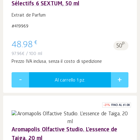
Sélectifs 6 SEXTUM, 50 ml
Extrait de Parfum
#419969
€
48.98
p.
50
97.96
€
/ 100 ml
Prezzo IVA inclusa, senza il costo di spedizione
Al carrello 1
pz.
-
21
%
FINO AL 31.08
Aromapolis Olfactive Studio. L'essence de
Taiga, 20 ml