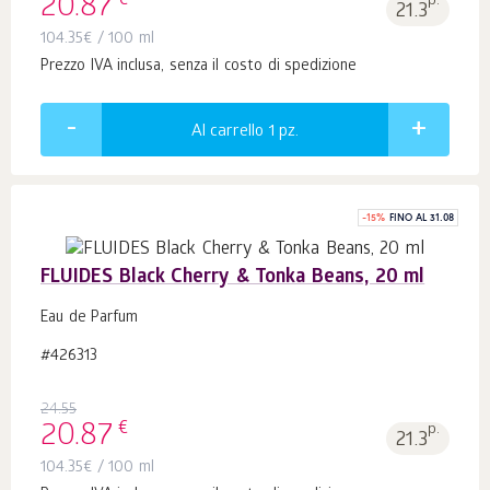
€
20.87
p.
21.3
104.35
€
/ 100 ml
Prezzo IVA inclusa, senza il costo di spedizione
Al carrello 1
pz.
-
15
%
FINO AL 31.08
FLUIDES Black Cherry & Tonka Beans, 20 ml
Eau de Parfum
#426313
24.55
€
20.87
p.
21.3
104.35
€
/ 100 ml