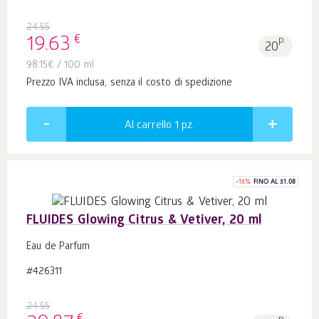
24.55
€
19.63
p.
20
98.15
€
/ 100 ml
Prezzo IVA inclusa, senza il costo di spedizione
Al carrello 1
pz.
-
15
%
FINO AL 31.08
FLUIDES Glowing Citrus & Vetiver, 20 ml
Eau de Parfum
#426311
24.55