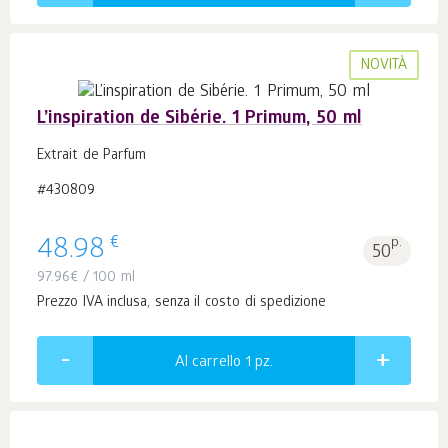
NOVITÀ
L’inspiration de Sibérie. 1 Primum, 50 ml
Extrait de Parfum
#430809
€
48.98
p.
50
97.96
€
/ 100 ml
Prezzo IVA inclusa, senza il costo di spedizione
Al carrello 1
pz.