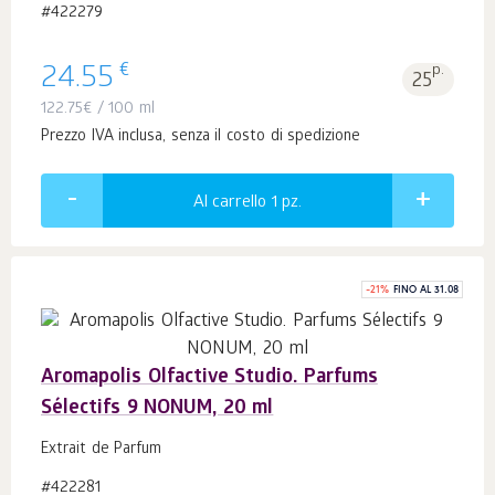
#422279
€
24.55
p.
25
122.75
€
/ 100 ml
Prezzo IVA inclusa, senza il costo di spedizione
Al carrello 1
pz.
-
21
%
FINO AL 31.08
Aromapolis Olfactive Studio. Parfums
Sélectifs 9 NONUM, 20 ml
Extrait de Parfum
#422281