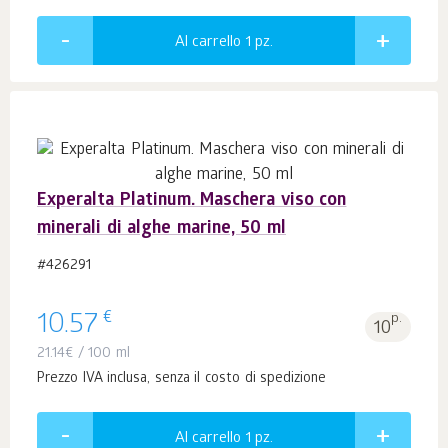
Al carrello 1
pz.
Experalta Platinum. Maschera viso con
minerali di alghe marine, 50 ml
#426291
€
10.57
p.
10
21.14
€
/ 100 ml
Prezzo IVA inclusa, senza il costo di spedizione
Al carrello 1
pz.