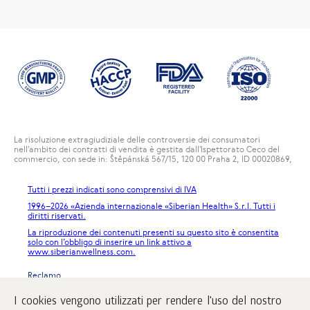
La risoluzione extragiudiziale delle controversie dei consumatori
nell'ambito dei contratti di vendita è gestita dall'Ispettorato Ceco del
commercio, con sede in: Štěpánská 567/15, 120 00 Praha 2, ID 00020869,
Tutti i prezzi indicati sono comprensivi di IVA
1996
–2026 «Azienda internazionale «Siberian Health» S.r.l. Tutti i
diritti riservati.
La riproduzione dei contenuti presenti su questo sito è consentita
solo con l’obbligo di inserire un link attivo a
www.siberianwellness.com.
Reclamo
Condizioni di acquisto
I cookies vengono utilizzati per rendere l'uso del nostro
Trattamento e protezione dei dati personali