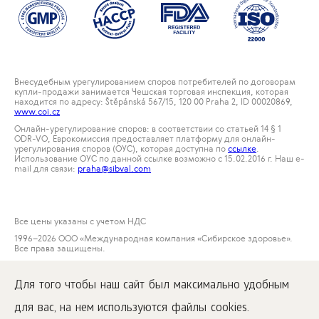
Внесудебным урегулированием споров потребителей по договорам
купли-продажи занимается Чешская торговая инспекция, которая
находится по адресу: Štěpánská 567/15, 120 00 Praha 2, ID 00020869,
www.coi.cz
Онлайн-урегулирование споров: в соответствии со статьей 14 § 1
ODR-VO, Еврокомиссия предоставляет платформу для онлайн-
урегулирования споров (ОУС), которая доступна по
ссылке
.
Использование ОУС по данной ссылке возможно с 15.02.2016 г. Наш е-
mail для связи:
praha@sibval.com
Все цены указаны с учетом НДС
1996
–2026 ООО «Международная компания «Сибирское здоровье».
Все права защищены.
Воспроизведение материалов данного сайта возможно при условии
обязательного размещения активной ссылки на
Для того чтобы наш сайт был максимально удобным
www.siberianwellness.com.
для вас, на нем используются файлы cookies.
Рекламация