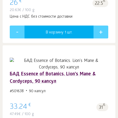
€
26
б.
22.5
20.63
€
/ 100 g
Цена с НДС без стоимости доставки
В корзину 1
шт.
БАД Essence of Botanics. Lion’s Mane &
Сordyceps, 90 капсул
#501638
90 капсул
€
33.24
б.
31
47.49
€
/ 100 g