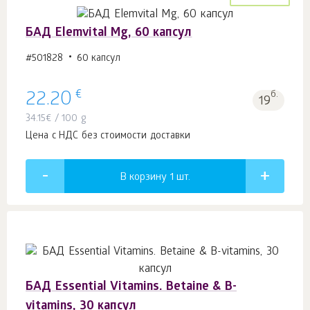
БАД Elemvital Mg, 60 капсул
#501828
60 капсул
€
22.20
б.
19
34.15
€
/ 100 g
Цена с НДС без стоимости доставки
В корзину 1
шт.
БАД Essential Vitamins. Betaine & B-
vitamins, 30 капсул