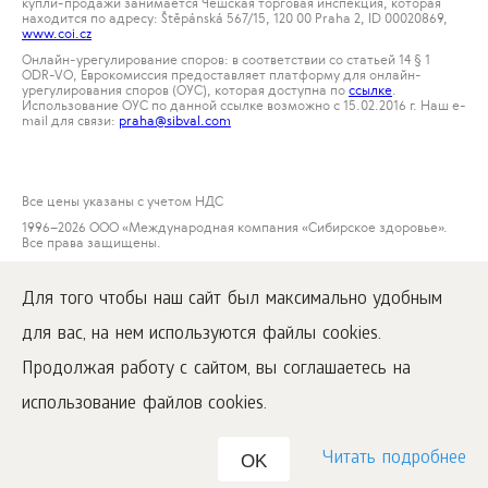
купли-продажи занимается Чешская торговая инспекция, которая
находится по адресу: Štěpánská 567/15, 120 00 Praha 2, ID 00020869,
www.coi.cz
Онлайн-урегулирование споров: в соответствии со статьей 14 § 1
ODR-VO, Еврокомиссия предоставляет платформу для онлайн-
урегулирования споров (ОУС), которая доступна по
ссылке
.
Использование ОУС по данной ссылке возможно с 15.02.2016 г. Наш е-
mail для связи:
praha@sibval.com
Все цены указаны с учетом НДС
1996
–2026 ООО «Международная компания «Сибирское здоровье».
Все права защищены.
Воспроизведение материалов данного сайта возможно при условии
обязательного размещения активной ссылки на
Для того чтобы наш сайт был максимально удобным
www.siberianwellness.com.
для вас, на нем используются файлы cookies.
Рекламация
Условия покупки
Продолжая работу с сайтом, вы соглашаетесь на
Обработка и защита персональных данных
использование файлов cookies.
Читать подробнее
OK