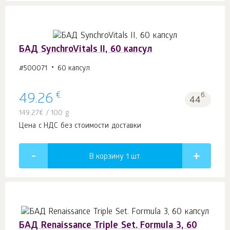
БАД SynchroVitals II, 60 капсул
#500071
60 капсул
€
49.26
б.
44
149.27
€
/ 100 g
Цена с НДС без стоимости доставки
В корзину 1
шт.
БАД Renaissance Triple Set. Formula 3, 60