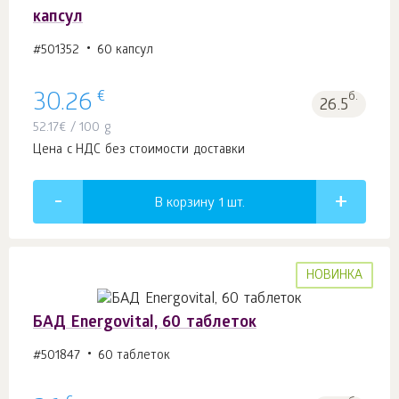
капсул
#501352
60 капсул
€
30.26
б.
26.5
52.17
€
/ 100 g
Цена с НДС без стоимости доставки
В корзину 1
шт.
НОВИНКА
БАД Energovital, 60 таблеток
#501847
60 таблеток