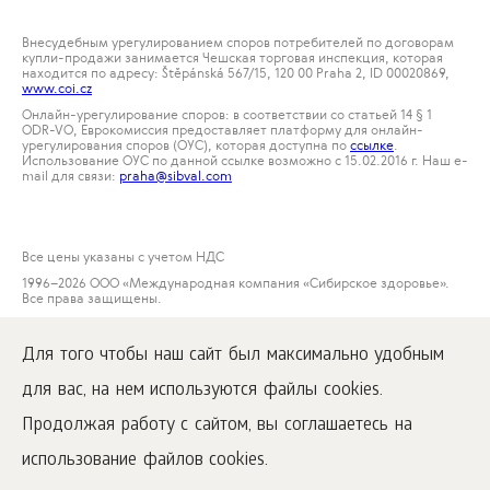
Внесудебным урегулированием споров потребителей по договорам
купли-продажи занимается Чешская торговая инспекция, которая
находится по адресу: Štěpánská 567/15, 120 00 Praha 2, ID 00020869,
www.coi.cz
Онлайн-урегулирование споров: в соответствии со статьей 14 § 1
ODR-VO, Еврокомиссия предоставляет платформу для онлайн-
урегулирования споров (ОУС), которая доступна по
ссылке
.
Использование ОУС по данной ссылке возможно с 15.02.2016 г. Наш е-
mail для связи:
praha@sibval.com
Все цены указаны с учетом НДС
1996
–2026 ООО «Международная компания «Сибирское здоровье».
Все права защищены.
Воспроизведение материалов данного сайта возможно при условии
обязательного размещения активной ссылки на
Для того чтобы наш сайт был максимально удобным
www.siberianwellness.com.
для вас, на нем используются файлы cookies.
Рекламация
Условия покупки
Продолжая работу с сайтом, вы соглашаетесь на
Обработка и защита персональных данных
использование файлов cookies.