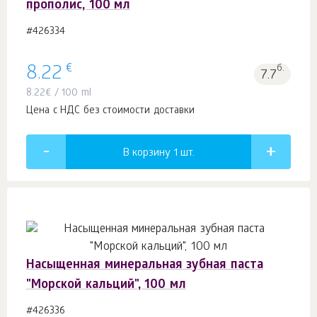
прополис, 100 мл
#426334
€
8.22
б.
7.7
8.22
€
/ 100 ml
Цена с НДС без стоимости доставки
В корзину 1
шт.
Насыщенная минеральная зубная паста
"Морской кальций", 100 мл
#426336