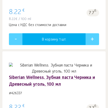
€
8.22
б.
7.7
8.22
€
/ 100 ml
Цена с НДС без стоимости доставки
В корзину 1
шт.
Siberian Wellness. Зубная паста Черника и
Древесный уголь, 100 мл
#426337
€
б.