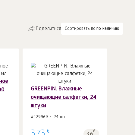
Поделиться
Сортировать по:
по наличию
ное
GREENPIN. Влажные
00
В корзину 1
шт.
очищающие салфетки, 24
штуки
#429969
24 шт.
€
3.73
б.
3.6