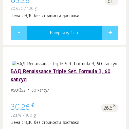
65.28
61
70.65
€
/ 100 g
Цена с НДС без стоимости доставки
В корзину 1
шт.
БАД Renaissance Triple Set. Formula 3, 60
капсул
#501352
60 капсул
€
30.26
б.
26.5
52.17
€
/ 100 g
Цена с НДС без стоимости доставки