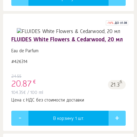
-
15
%
ДО 31.08
FLUIDES White Flowers & Cedarwood, 20 мл
Eau de Parfum
#426314
24.55
€
20.87
б.
21.3
104.35
€
/ 100 ml
Цена с НДС без стоимости доставки
В корзину 1
шт.