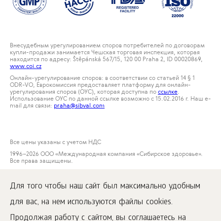
Внесудебным урегулированием споров потребителей по договорам
купли-продажи занимается Чешская торговая инспекция, которая
находится по адресу: Štěpánská 567/15, 120 00 Praha 2, ID 00020869,
www.coi.cz
Онлайн-урегулирование споров: в соответствии со статьей 14 § 1
ODR-VO, Еврокомиссия предоставляет платформу для онлайн-
урегулирования споров (ОУС), которая доступна по
ссылке
.
Использование ОУС по данной ссылке возможно с 15.02.2016 г. Наш е-
mail для связи:
praha@sibval.com
Все цены указаны с учетом НДС
1996
–2026 ООО «Международная компания «Сибирское здоровье».
Все права защищены.
Воспроизведение материалов данного сайта возможно при условии
обязательного размещения активной ссылки на
Для того чтобы наш сайт был максимально удобным
www.siberianwellness.com.
для вас, на нем используются файлы cookies.
Рекламация
Условия покупки
Продолжая работу с сайтом, вы соглашаетесь на