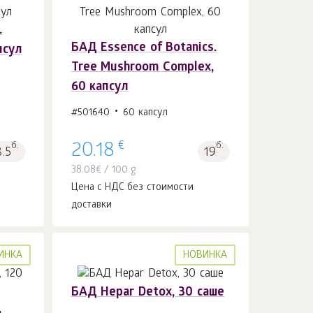
.
БАД Essence of Botanics.
апсул
В корзину 1
шт.
Tree Mushroom Complex,
60 капсул
#501640
60 капсул
€
б.
20.18
б.
8.5
19
38.08
€
/ 100 g
Цена с НДС без стоимости
доставки
ИНКА
НОВИНКА
БАД Hepar Detox, 30 саше
,