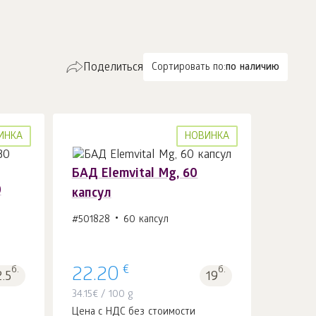
Поделиться
Сортировать по:
по наличию
ИНКА
НОВИНКА
БАД Elemvital Mg, 60
0
капсул
#501828
60 капсул
В корзину 1
шт.
€
б.
22.20
б.
2.5
19
34.15
€
/ 100 g
Цена с НДС без стоимости