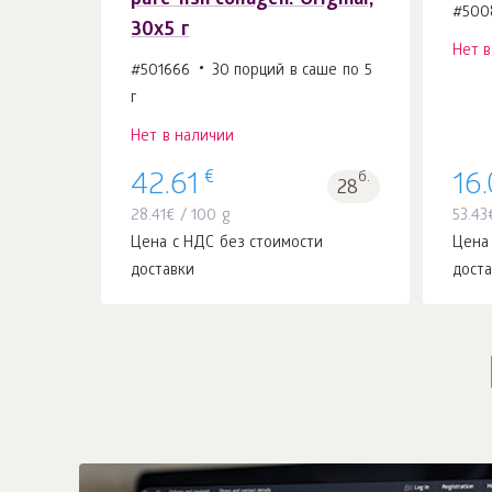
pure fish collagen. Original,
#500
30x5 г
Нет 
#501666
30 порций в саше по 5
г
Нет в наличии
€
42.61
б.
16
28
28.41
€
/ 100 g
53.43
Цена с НДС без стоимости
Цена
доставки
дост