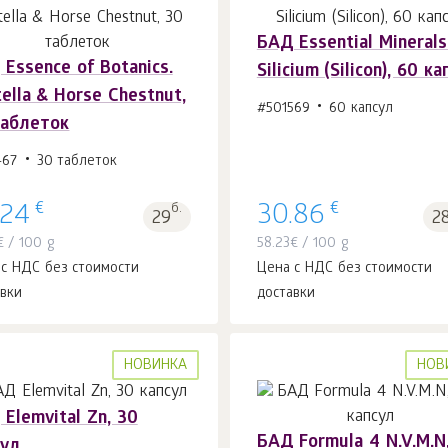
БАД Essential Minerals
Essence of Botanics.
Silicium (Silicon), 60 к
В корзину 1
шт.
В корзину 1
шт.
ella & Horse Chestnut,
#501569
60 капсул
таблеток
467
30 таблеток
€
€
.24
б.
30.86
29
2
€
/ 100 g
58.23
€
/ 100 g
 с НДС без стоимости
Цена с НДС без стоимости
авки
доставки
НОВИНКА
НОВ
Elemvital Zn, 30
БАД Formula 4 N.V.M.N
сул