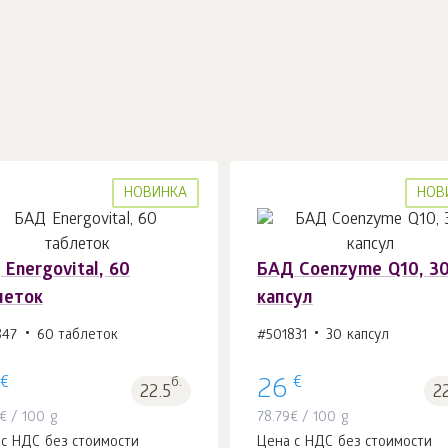
НОВИНКА
НОВ
Energovital, 60
БАД Coenzyme Q10, 3
леток
капсул
В корзину 1
шт.
В корзину 1
шт.
847
60 таблеток
#501831
30 капсул
€
€
б.
26
22.5
2
€
/ 100 g
78.79
€
/ 100 g
 с НДС без стоимости
Цена с НДС без стоимости