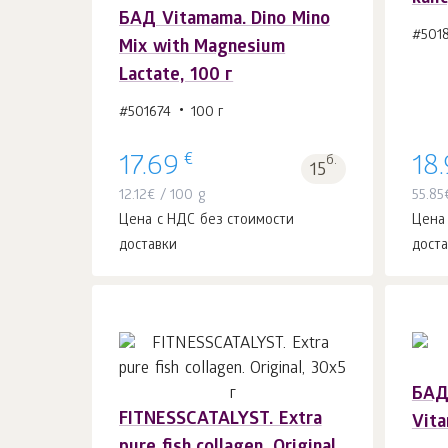
БАД Vitamama. Dino Mino
#501
В корзину 1
шт.
Mix with Magnesium
Lactate, 100 г
#501674
100 г
€
17.69
б.
18
15
12.12
€
/ 100 g
55.85
Цена с НДС без стоимости
Цена
доставки
дост
БАД 
FITNESSCATALYST. Extra
Vita