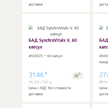
доставки
дост
БАД SynchroVitals V, 60
БАД
капсул
кап
В корзину 1
шт.
#500073
60 капсул
#500
кажд
€
31.46
б.
27
28
116.52
€
/ 100 g
88.54
Цена с НДС без стоимости
Цена
доставки
дост