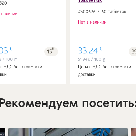
таблеток
820
#500626
60 таблеток
в наличии
Нет в наличии
€
€
.03
б.
33.24
15
2
€
/ 100 ml
51.94
€
/ 100 g
 с НДС без стоимости
Цена с НДС без стоимости
авки
доставки
Рекомендуем посетить