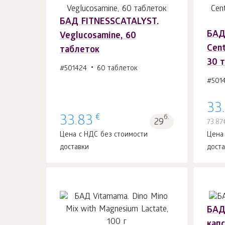
БАД FITNESSCATALYST.
БАД 
Veglucosamine, 60
В корзину 1
шт.
Cent
таблеток
30 
#501424
60 таблеток
#501
33
€
33.83
б.
29
73.87
Цена с НДС без стоимости
Цена
доставки
дост
БАД 
кап