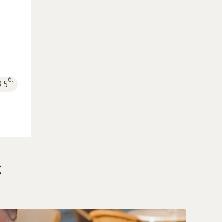
б.
9.5
: