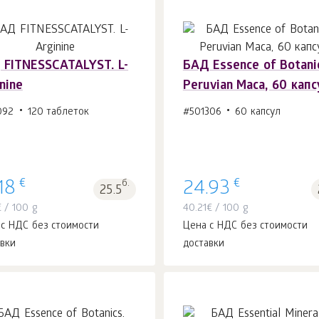
 FITNESSCATALYST. L-
БАД Essence of Botani
nine
Peruvian Maca, 60 капс
В корзину 1
шт.
В корзину 1
шт.
092
120 таблеток
#501306
60 капсул
€
€
18
б.
24.93
25.5
€
/ 100 g
40.21
€
/ 100 g
 с НДС без стоимости
Цена с НДС без стоимости
авки
доставки