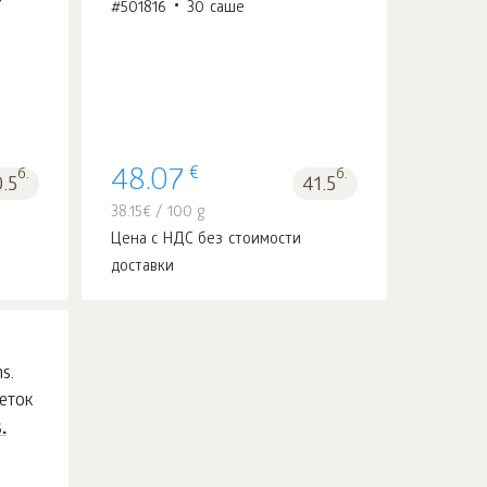
#501816
30 саше
В корзину 1
шт.
€
б.
48.07
б.
0.5
41.5
38.15
€
/ 100 g
Цена с НДС без стоимости
доставки
.