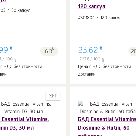
120 капсул
803
30 капсул
В корзину 1
шт.
В корзину 1
шт.
#501804
120 капсул
€
€
.99
б.
23.62
16.3
2
€
/ 100 g
17.37
€
/ 100 g
 с НДС без стоимости
Цена с НДС без стоимости
авки
доставки
ХИТ
Essential Vitamins.
БАД Essential Vitamins
min D3, 30 мл
Diosmine & Rutin, 60