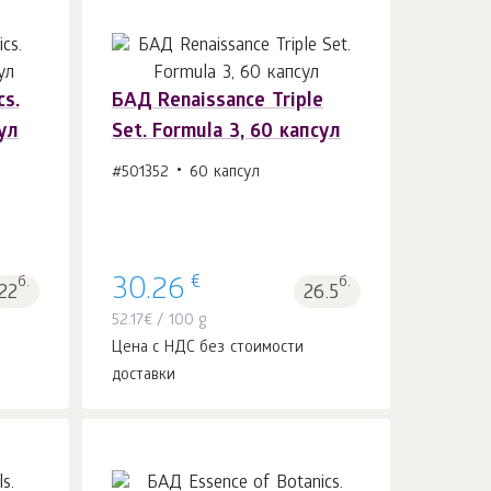
cs.
БАД Renaissance Triple
ул
Set. Formula 3, 60 капсул
В корзину 1
шт.
#501352
60 капсул
€
б.
30.26
б.
22
26.5
52.17
€
/ 100 g
Цена с НДС без стоимости
доставки