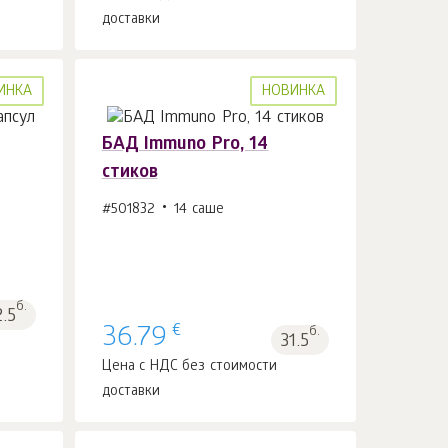
доставки
ИНКА
НОВИНКА
БАД Immuno Pro, 14
стиков
#501832
14 саше
В корзину 1
шт.
б.
2.5
€
36.79
б.
31.5
Цена с НДС без стоимости
доставки