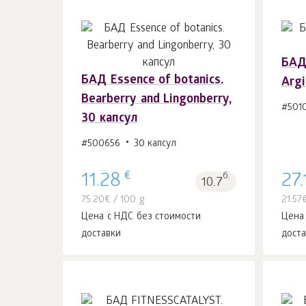
БАД
БАД Essence of botanics.
Argi
В корзину 1
шт.
Bearberry and Lingonberry,
#501
30 капсул
#500656
30 капсул
€
11.28
б.
27.
10.7
75.20
€
/ 100 g
21.57
Цена с НДС без стоимости
Цена
доставки
дост