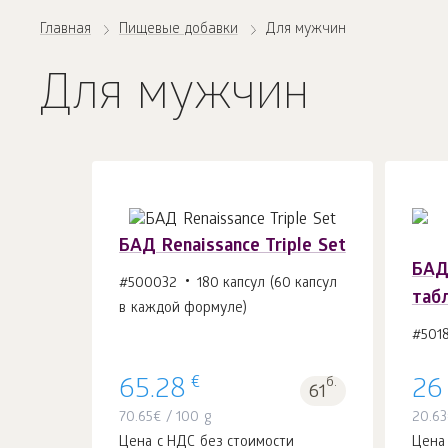
Главная
Пищевые добавки
Для мужчин
Для мужчин
БАД Renaissance Triple Set
БАД 
#500032
180 капсул (60 капсул
таб
в каждой формуле)
В корзину 1
шт.
#501
€
65.28
б.
26
61
70.65
€
/ 100 g
20.63
Цена с НДС без стоимости
Цена