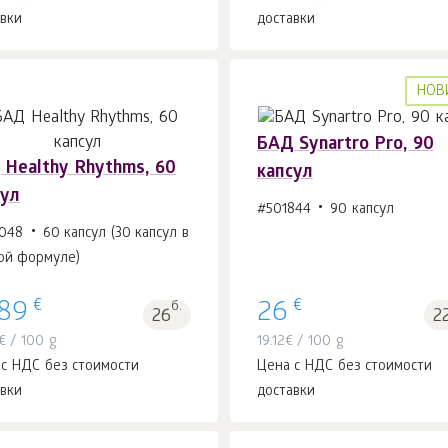
авки
доставки
НОВ
БАД Synartro Pro, 90
 Healthy Rhythms, 60
капсул
сул
#501844
90 капсул
В корзину 1
шт.
В корзину 1
шт.
048
60 капсул (30 капсул в
ой формуле)
€
€
.89
б.
26
26
2
€
/ 100 g
19.12
€
/ 100 g
 с НДС без стоимости
Цена с НДС без стоимости
авки
доставки